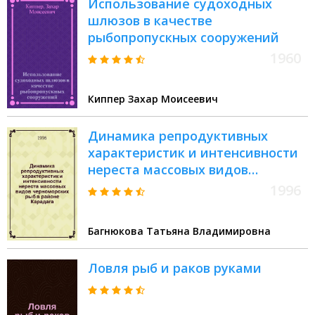
Использование судоходных
шлюзов в качестве
рыбопропускных сооружений
1960
Киппер Захар Моисеевич
Динамика репродуктивных
характеристик и интенсивности
нереста массовых видов
черноморских рыб в районе
1996
Карадага : Автореф. дис. на
соиск. учен. степ. к.б.н. : Спец.
Багнюкова Татьяна Владимировна
03.00.18
Ловля рыб и раков руками