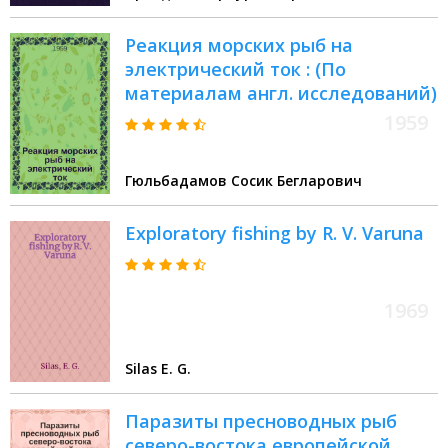
Реакция морских рыб на
электрический ток : (По
материалам англ. исследований)
1959
Гюльбадамов Сосик Бегларович
Exploratory fishing by R. V. Varuna
1969
Silas E. G.
Паразиты пресноводных рыб
северо-востока европейской