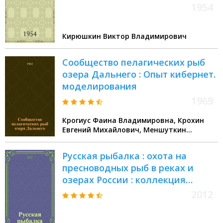
1954
Кирюшкин Виктор Владимирович
Сообщество пелагических рыб
озера Дальнего : Опыт кибернет.
моделирования
1969
Крогиус Фаина Владимировна, Крохин
Евгений Михайлович, Меншуткин
Владимир Васильевич
Русская рыбалка : охота на
пресноводных рыб в реках и
озерах России : коллекция
изображений рыб от древности
2012
до нашего времени