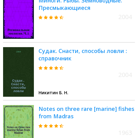
Миноги. Рыбы. Земноводные.
Пресмыкающиеся
2004
Судак. Снасти, способы ловли :
справочник
2004
Никитин Б. Н.
Notes on three rare [marine] fishes
from Madras
1963