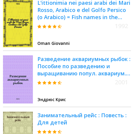
L'ittionimia nei paesi arabi dei Mari
Rosso, Arabico e del Golfo Persico
(o Arabico) = Fish names in the
Arab countries of the Red and
1992
Arabian Seas and the Arabian Gulf
= L'ichtyonimie dans les pays
Oman Giovanni
arabes de la Mer Rouge, de l'Océan
Indien et du Golfe Arabique =
Разведение аквариумных рыбок :
Названия рыб в арабских
Пособие по разведению и
странах. Красное море,
выращиванию попул. аквариум.
Индийский океан, Аравийский
рыбок : Пер. с англ.
залив..
2001
Эндрюс Крис
Занимательный рейс : Повесть :
Для детей