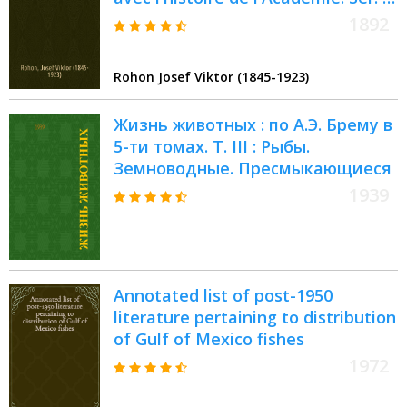
t. 38, № 13 : Die obersilurischen
1892
Fische von Oesel =
Верхнесилурийские рыбы
Rohon Josef Viktor (1845-1923)
острова Эзель
Жизнь животных : по А.Э. Брему в
5-ти томах. Т. III : Рыбы.
Земноводные. Пресмыкающиеся
1939
Annotated list of post-1950
literature pertaining to distribution
of Gulf of Mexico fishes
1972