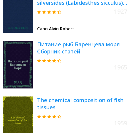
silversides (Labidesthes sicculus)
and the Cisco (Leucichthys artedi)
1927
in their relations to the region
Cahn Alvin Robert
Питание рыб Баренцева моря :
Сборник статей
1965
The chemical composition of fish
tissues
1959