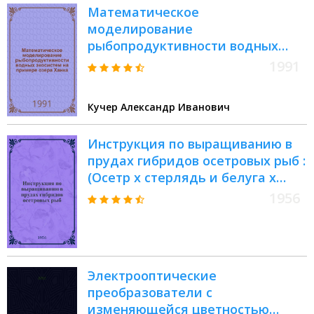
Математическое
(100)
моделирование
рыбопродуктивности водных
экосистем на примере озера
1991
Ханка : Автореф. дис. на соиск.
учен. степ. к.ф.-м.н
Кучер Александр Иванович
Инструкция по выращиванию в
прудах гибридов осетровых рыб :
(Осетр х стерлядь и белуга х
стерлядь) : Утв. 12/XII 1955 г.
1956
Электрооптические
преобразователи с
изменяющейся цветностью