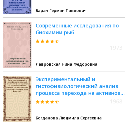
Барач Герман Павлович
Современные исследования по
биохимии рыб
1973
Лавровская Нина Федоровна
Экспериментальный и
гистофизиологический анализ
процесса перехода на активное
питание личинок
1968
систематически и экологически
отдаленных форм рыб :
Богданова Людмила Сергеевна
Автореферат дис. на соискание
учен. степени канд. биол. наук :