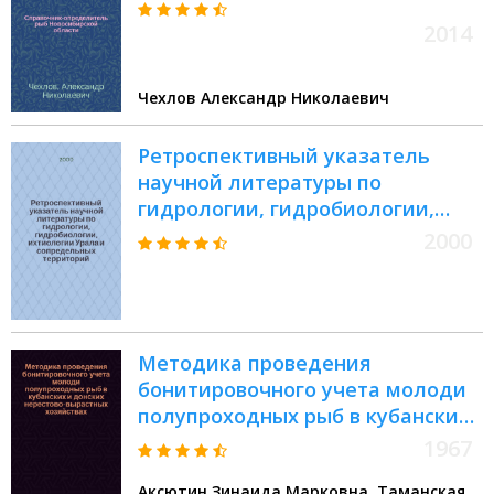
2014
Чехлов Александр Николаевич
Ретроспективный указатель
научной литературы по
гидрологии, гидробиологии,
ихтиологии Урала и
2000
сопредельных территорий :
(Отеч. лит. за 1980-1990 гг.)
Методика проведения
бонитировочного учета молоди
полупроходных рыб в кубанских
и донских нерестово-вырастных
1967
хозяйствах
Аксютин Зинаида Марковна, Таманская