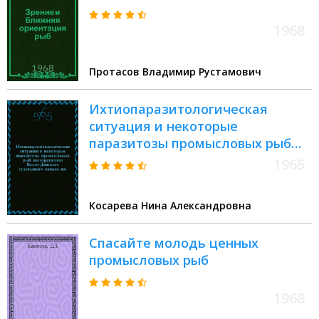
1968
Протасов Владимир Рустамович
Ихтиопаразитологическая
ситуация и некоторые
паразитозы промысловых рыб
водохранилищ Волго-Донского
1965
судоходного канала им. В.И.
Ленина : Автореферат дис. на
Косарева Нина Александровна
соискание ученой степени
кандидата биологических наук
Спасайте молодь ценных
промысловых рыб
1968