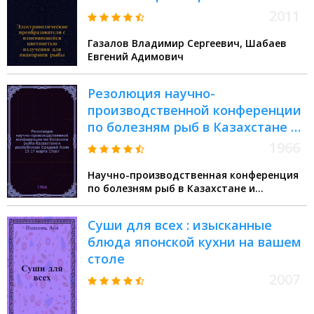
излучения для подкормки рыбы
2011
Газалов Владимир Сергеевич, Шабаев
Евгений Адимович
Резолюция научно-
производственной конференции
по болезням рыб в Казахстане и
республиках Средней Азии [15-17
1966
марта 1966 г.
Научно-производственная конференция
по болезням рыб в Казахстане и
республиках Средней Азии (1966 Алма-
Ата)
Суши для всех : изысканные
блюда японской кухни на вашем
столе
2007