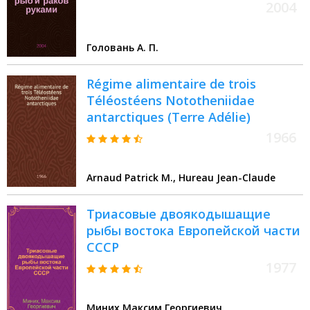
2004
Головань А. П.
Régime alimentaire de trois
Téléostéens Nototheniidae
antarctiques (Terre Adélie)
1966
Arnaud Patrick M., Hureau Jean-Claude
Триасовые двоякодышащие
рыбы востока Европейской части
СССР
1977
Миних Максим Георгиевич