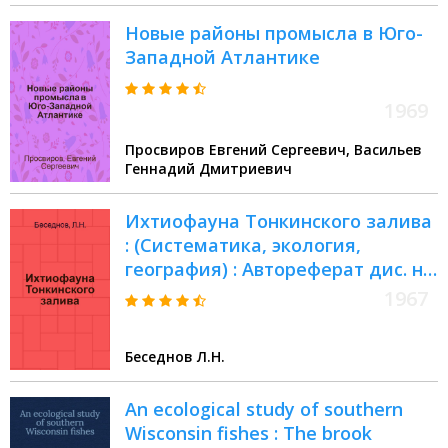
Новые районы промысла в Юго-
Западной Атлантике
1969
Просвиров Евгений Сергеевич, Васильев
Геннадий Дмитриевич
Ихтиофауна Тонкинского залива
: (Систематика, экология,
география) : Автореферат дис. на
соискание учен. степени канд.
1967
биол. наук
Беседнов Л.Н.
An ecological study of southern
Wisconsin fishes : The brook