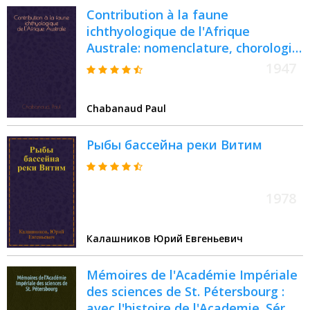
Contribution à la faune
ichthyologique de l'Afrique
Australe: nomenclature, chorologie
et affinités des Téléostéens
1947
dyssymmétriques (Heterosomata)
Chabanaud Paul
Рыбы бассейна реки Витим
1978
Калашников Юрий Евгеньевич
Mémoires de l'Académie Impériale
des sciences de St. Pétersbourg :
avec l'histoire de l'Academie. Sér. 7,