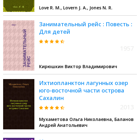
Love R. M., Lovern J. A., Jones N. R.
Занимательный рейс : Повесть :
Для детей
1957
Кирюшкин Виктор Владимирович
Ихтиопланктон лагунных озер
юго-восточной части острова
Сахалин
2013
Мухаметова Ольга Николаевна, Баланов
Андрей Анатольевич