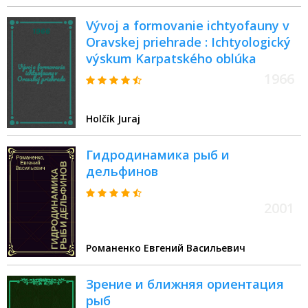
Vývoj a formovanie ichtyofauny v
Oravskej priehrade : Ichtyologický
výskum Karpatského oblúka
1966
Holčík Juraj
Гидродинамика рыб и
дельфинов
2001
Романенко Евгений Васильевич
Зрение и ближняя ориентация
рыб