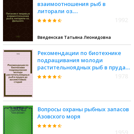
взаимоотношения рыб в
литорали оз.
Дальнего(Камчатка) : Автореф.
1992
дис. на соиск. учен. степ. к.б.н
Введенская Татьяна Леонидовна
Рекомендации по биотехнике
подращивания молоди
растительноядных рыб в прудах
до жизнестойких стадий (для
1978
рыбоводных хозяйств 3-4 зоны)
Вопросы охраны рыбных запасов
Азовского моря
1959