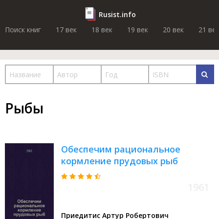
Rusist.info
Поиск книг
17 век
18 век
19 век
20 век
21 ве
Рыбы
Обеспечим рациональное
кормление прудовых рыб
1961
Приедитис Артур Робертович