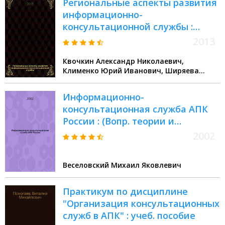
Региональные аспекты развития
информационно-
консультационной службы :
учебное пособие для студентов
2013
высших учебных заведений,
Квочкин Александр Николаевич,
обучающихся по направлениям:
Клименко Юрий Иванович, Ширяева
080100 Экономика, 080200
Галина Борисовна
Менеджмент, 110400 Агрономия
Информационно-
консультационная служба АПК
России : (Вопр. теории и
практики)
2002
Веселовский Михаил Яковлевич
Практикум по дисциплине
"Организация консультационных
служб в АПК" : учеб. пособие