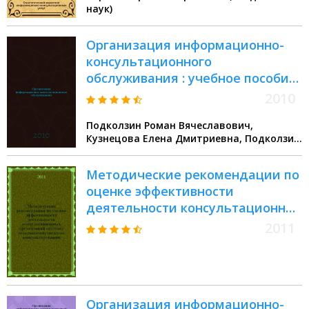
наук)
Организация информационно-
консультационного
обслуживания : учебное пособие
: (для студентов очного
2010
отделения специальности
Подколзин Роман Вячеславович,
030500.06 "Профессиональное
Кузнецова Елена Дмитриевна, Подколзин
обучение. Информатика,
Роман Вячеславович, Кузнецова Елена
вычислительная техника и
Дмитриевна
Методические рекомендации по
компьютерные технологии")
оценке эффективности
деятельности консультационных
организаций системы
2011
сельскохозяйственного
консультирования
Организация информационно-