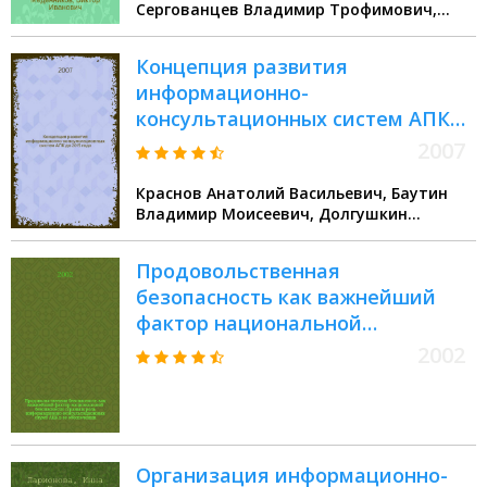
Сергованцев Владимир Трофимович,
Сальников Сергей Георгиевич, Муратова
Людмила Георгиевна
Концепция развития
информационно-
консультационных систем АПК
до 2015 года
2007
Краснов Анатолий Васильевич, Баутин
Владимир Моисеевич, Долгушкин
Николай Кузьмич
Продовольственная
безопасность как важнейший
фактор национальной
безопасности страны и роль
2002
информационно-
консультационных служб АПК в
ее обеспечении : Всерос. науч.-
практ. конф., 14-15 марта 2002 г. :
Организация информационно-
Сб. материалов