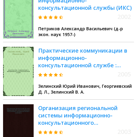
информационно-
консультационной службы (ИКС)
2002
Петриков Александр Васильевич (д-р
экон. наук 1957-)
Практические коммуникации в
информационно-
консультационной службе :
учебное пособие : для студентов
2005
высших учебных заведений,
Зелинский Юрий Иванович, Георгиевский
обучающихся по специальности
Д. Л., Зелинский В. А.
060800 "Экономика и управление
на предприятии АПК"
Организация региональной
системы информационно-
консультационного
обслуживания
2003