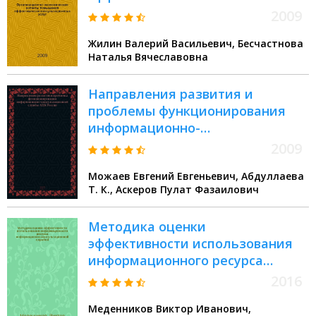
консультационных услуг
2009
Жилин Валерий Васильевич, Бесчастнова
Наталья Вячеславовна
Направления развития и
проблемы функционирования
информационно-
консультационной службы АПК
2009
России : монография
Можаев Евгений Евгеньевич, Абдуллаева
Т. К., Аскеров Пулат Фазаилович
Методика оценки
эффективности использования
информационного ресурса
информационно-
2016
консультационной службой
Меденников Виктор Иванович,
(ИКС)