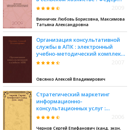
гос. образоват. учреждение
2009
высш. проф. образования "Пенз.
Винничек Любовь Борисовна, Максимова
гос. с.-х. акад.", Каф. орг. с.-х. пр-
Татьяна Александровна
ва
Организация консультативной
службы в АПК : электронный
учебно-методический комплекс :
для студентов, обучающихся по
2007
специальности 080502.65 -
"Экономика и управление на
Овсянко Алексей Владимирович
предприятии АПК"
Стратегический маркетинг
информационно-
консультационных услуг :
монография
2006
Чернов Сергей Епифанович (канд. экон.