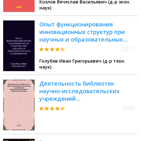
Козлов Вячеслав Васильевич (д-р экон.
уроки, пути реализации
наук)
Опыт функционирования
инновационных структур при
научных и образовательных
учреждениях
2012
Голубев Иван Григорьевич (д-р техн.
наук)
Деятельность библиотек
научно-исследовательских
учреждений
агропромышленного комплекса
2009
России : аналитический обзор