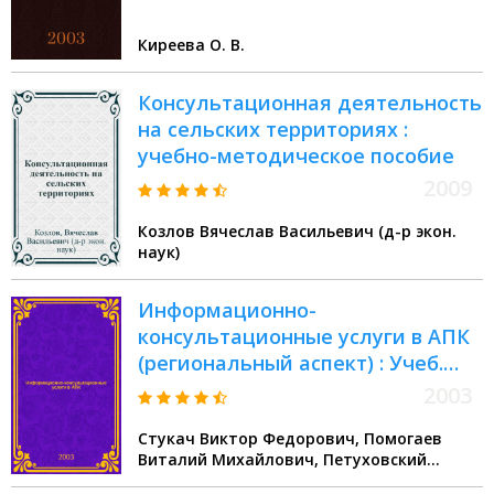
агропромышленного комплекса
Киреева О. В.
Консультационная деятельность
на сельских территориях :
учебно-методическое пособие
2009
Козлов Вячеслав Васильевич (д-р экон.
наук)
Информационно-
консультационные услуги в АПК
(региональный аспект) : Учеб.
пособие для студентов вузов по
2003
спец. 060800 - Экономика и упр.
Стукач Виктор Федорович, Помогаев
на предприятии АПК
Виталий Михайлович, Петуховский
Сергей Львович