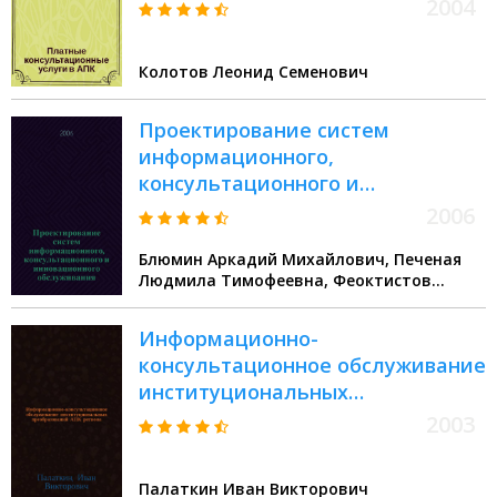
2004
Колотов Леонид Семенович
Проектирование систем
информационного,
консультационного и
инновационного обслуживания :
2006
учебное пособие : для студентов
Блюмин Аркадий Михайлович, Печеная
высших учебных заведений,
Людмила Тимофеевна, Феоктистов
обучающихся по
Николай Алексеевич
специальностям и
Информационно-
специализациям "Прикладная
консультационное обслуживание
информатика", "Сервис
институциональных
(информационный сервис)" по
преобразований АПК региона :
курсам "Проектирование
2003
Опыт и проблемы
информационных систем",
"Информационные технологии",
Палаткин Иван Викторович