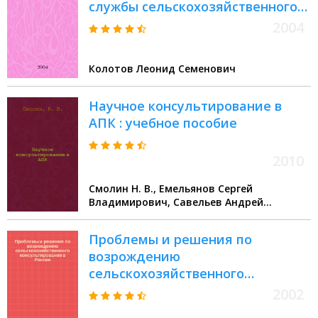
службы сельскохозяйственного
консультирования : Метод.
2004
пособие
Колотов Леонид Семенович
Научное консультирование в
АПК : учебное пособие
2010
Смолин Н. В., Емельянов Сергей
Владимирович, Савельев Андрей
Сергеевич, Чаткин Д. М.
Проблемы и решения по
возрождению
сельскохозяйственного
консультирования в России :
2002
Теорет. основы, мировой опыт и