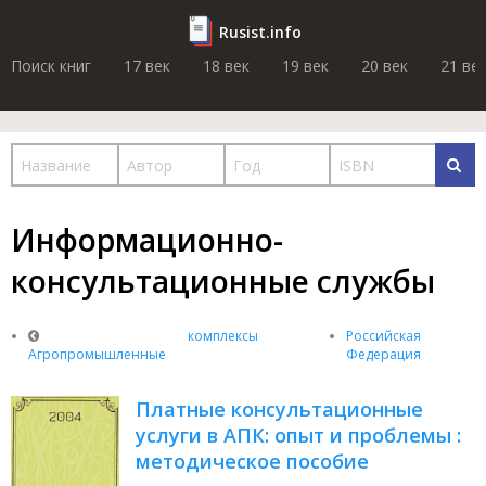
Rusist.info
Поиск книг
17 век
18 век
19 век
20 век
21 ве
Информационно-
консультационные службы
комплексы
Российская
Агропромышленные
Федерация
Платные консультационные
услуги в АПК: опыт и проблемы :
методическое пособие