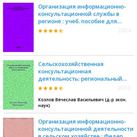
Организация информационно-
консультационной службы в
регионе : учеб. пособие для
студентов, обучающихся по спец.
2004
060800 "Экономика и упр. на
предприятии АПК"
Сельскохозяйственная
консультационная
деятельность: региональный
аспект
2010
Козлов Вячеслав Васильевич (д-р экон.
наук)
Организация информационно-
консультационной деятельности
в сельском хозяйстве : Федер.