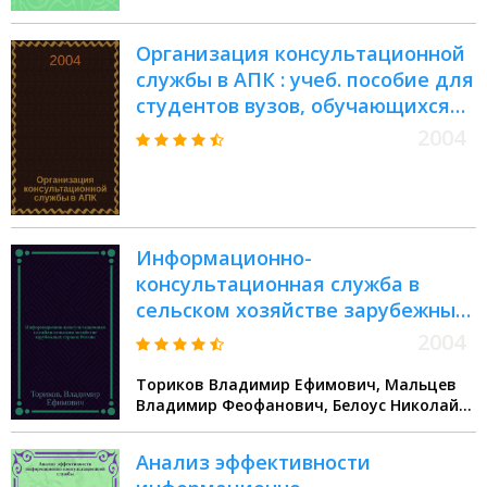
Организация консультационной
службы в АПК : учеб. пособие для
студентов вузов, обучающихся
по специальности 060800
2004
"Экономика и упр. на
предприятии АПК"
Информационно-
консультационная служба в
сельском хозяйстве зарубежных
стран и России
2004
Ториков Владимир Ефимович, Мальцев
Владимир Феофанович, Белоус Николай
Максимович
Анализ эффективности