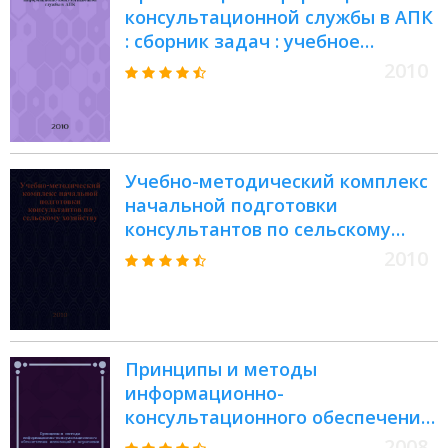
консультационной службы в АПК
: сборник задач : учебное
пособие для студентов высших
2010
учебных заведений,
обучающихся по специальности
080502- "Экономика и управление
на предприятии АПК"
Учебно-методический комплекс
начальной подготовки
консультантов по сельскому
хозяйству : учебно-методическое
2010
пособие
Принципы и методы
информационно-
консультационного обеспечения
инноваций в агрономии :
2008