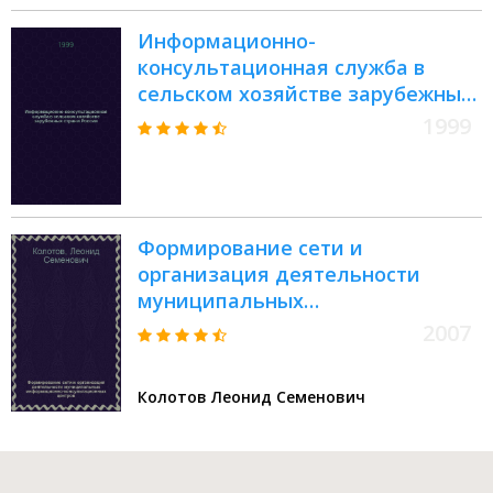
20-21 апреля 2011 г
Информационно-
консультационная служба в
сельском хозяйстве зарубежных
стран и России : Учеб. пособие
1999
Формирование сети и
организация деятельности
муниципальных
информационно-
2007
консультационных центров :
наука, практика, проблемы,
Колотов Леонид Семенович
задачи : монография