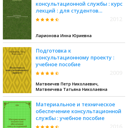
консультационной службы : курс
лекций : для студентов
специальности 080502.65
2012
"Экономика и управление на
предприятии (АПК)" различных
Ларионова Инна Юриевна
форм обучения, изучающих
дисциплину "Организация
Подготовка к
информационно-
консультационному проекту :
консультационной службы"
учебное пособие
2009
Матвеичев Петр Николаевич,
Матвеичева Татьяна Николаевна
Материальное и техническое
обеспечение консультационной
службы : учебное пособие
2016