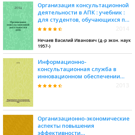
Организация консультационной
деятельности в АПК : учебник :
для студентов, обучающихся по
направлению подготовки
2014
"Менеджмент" (профиль
Нечаев Василий Иванович (д-р экон. наук
"Производственный
1957-)
менеджмент")
Информационно-
консультационная служба в
инновационном обеспечении
АПК : учебно-методическое
2013
пособие
Организационно-экономические
аспекты повышения
эффективности