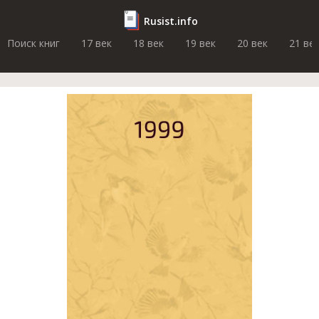
Rusist.info
Поиск книг
17 век
18 век
19 век
20 век
21 ве