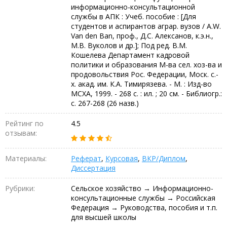
информационно-консультационной
службы в АПК : Учеб. пособие : [Для
студентов и аспирантов аграр. вузов / A.W.
Van den Ban, проф., Д.С. Алексанов, к.э.н.,
М.В. Вуколов и др.]; Под ред. В.М.
Кошелева Департамент кадровой
политики и образования М-ва сел. хоз-ва и
продовольствия Рос. Федерации, Моск. с.-
х. акад. им. К.А. Тимирязева. - М. : Изд-во
МСХА, 1999. - 268 с. : ил. ; 20 см. - Библиогр.:
с. 267-268 (26 назв.)
Рейтинг по
4.5
отзывам:
Материалы:
Реферат
,
Курсовая
,
ВКР/Диплом
,
Диссертация
Рубрики:
Сельское хозяйство → Информационно-
консультационные службы → Российская
Федерация → Руководства, пособия и т.п.
для высшей школы