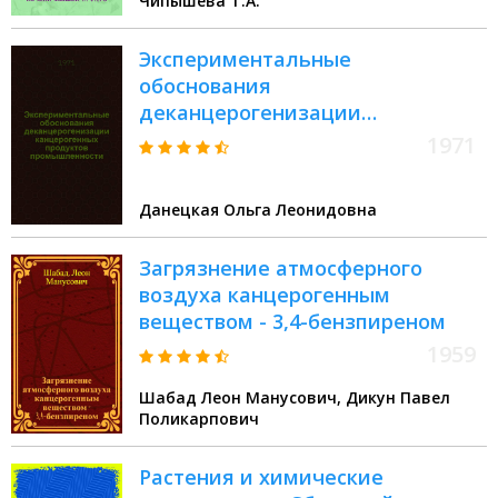
Чипышева Т.А.
на соискание ученой степени
кандидата биологических наук :
Экспериментальные
(763)
обоснования
деканцерогенизации
канцерогенных продуктов
1971
промышленности
Данецкая Ольга Леонидовна
Загрязнение атмосферного
воздуха канцерогенным
веществом - 3,4-бензпиреном
1959
Шабад Леон Манусович, Дикун Павел
Поликарпович
Растения и химические