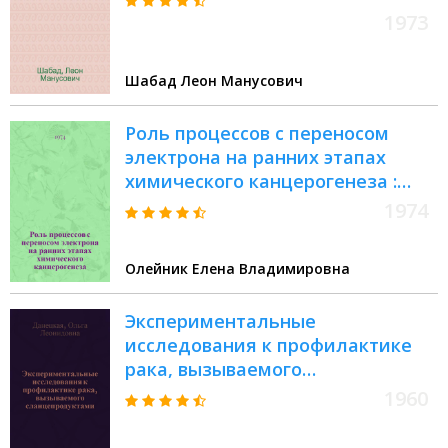
1973
Шабад Леон Манусович
Роль процессов с переносом
электрона на ранних этапах
химического канцерогенеза :
Автореф. дис. на соиск. учен.
1974
степени канд. мед. наук :
(14.00.14)
Олейник Елена Владимировна
Экспериментальные
исследования к профилактике
рака, вызываемого
сланцепродуктами :
1960
Автореферат дис. на соискание
учен. степени доктора мед. наук