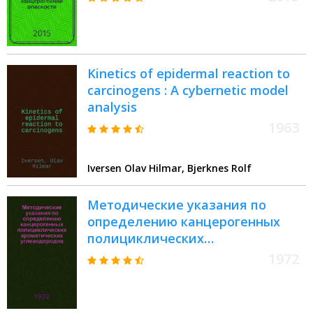
1.2.2353-08
Kinetics of epidermal reaction to
carcinogens : A cybernetic model
analysis
1963
Iversen Olav Hilmar, Bjerknes Rolf
Методические указания по
определению канцерогенных
полициклических
ароматических углеводородов, в
1972
частности, бенз(а)пирена в
различных промышленных и
природных продуктах