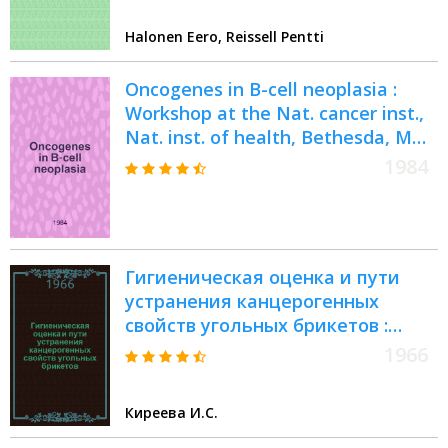
Halonen Eero, Reissell Pentti
Oncogenes in B-cell neoplasia :
Workshop at the Nat. cancer inst.,
Nat. inst. of health, Bethesda, MD,
USA, Mar. 5-7, 1984
1984
Гигиеническая оценка и пути
устранения канцерогенных
свойств угольных брикетов :
Автореферат дис. на соискание
1966
учен. степени канд. мед. наук
Киреева И.С.