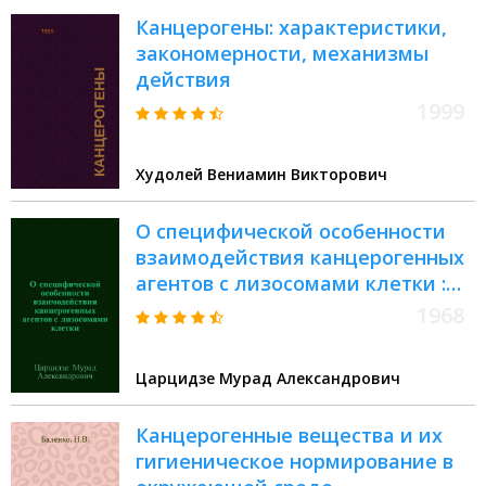
Канцерогены: характеристики,
закономерности, механизмы
действия
1999
Худолей Вениамин Викторович
О специфической особенности
взаимодействия канцерогенных
агентов с лизосомами клетки :
Автореферат дис. на соискание
1968
учен. степени канд. биол. наук :
(091)
Царцидзе Мурад Александрович
Канцерогенные вещества и их
гигиеническое нормирование в