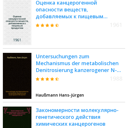
Оценка канцерогенной
опасности веществ,
добавляемых к пищевым
продуктам : Пятый доклад
1961
Объедин. экспертного ком. ФАО/
ВОЗ по пищевым добавкам :
Перевод
Untersuchungen zum
Mechanismus der metabolischen
Denitrosierung kanzerogener N-
Nitrosamine : Diss
1988
Haußmann Hans-Jürgen
Закономерности молекулярно-
генетического действия
химических канцерогенов