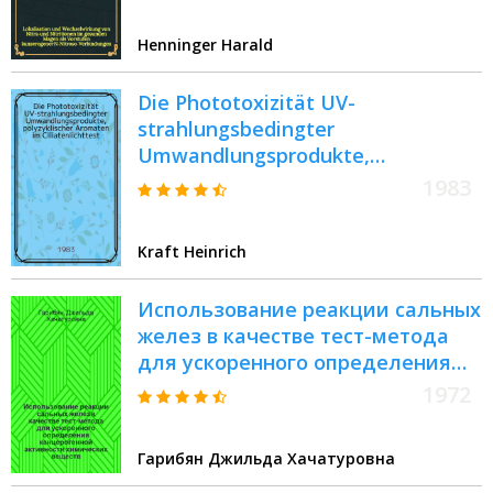
Verbindungen : Inaug.-Diss
Henninger Harald
Die Phototoxizität UV-
strahlungsbedingter
Umwandlungsprodukte,
polyzyklischer Aromaten im
1983
Ciliatenlichttest : Inaug.-Diss
Kraft Heinrich
Использование реакции сальных
желез в качестве тест-метода
для ускоренного определения
канцерогенной активности
1972
химических веществ : Автореф.
дис. на соиск. учен. степени канд.
Гарибян Джильда Хачатуровна
мед. наук : (00.15)