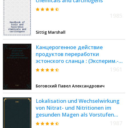
chemicals and carcinogens
1985
Sittig Marshall
Канцерогенное действие
продуктов переработки
эстонского сланца : (Эксперим.-
морфол. исследование) :
1961
Автореферат дис. на соискание
учен. степени доктора мед. наук
Боговский Павел Александрович
Lokalisation und Wechselwirkung
von Nitrat- und Nitritionen im
gesunden Magen als Vorstufen
kanzerogener N-Nitroso-
1987