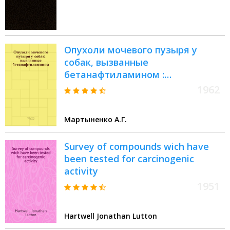
Опухоли мочевого пузыря у
собак, вызванные
бетанафтиламином :
Автореферат дис. на соискание
1962
ученой степени кандидата
медицинских наук
Мартыненко А.Г.
Survey of compounds wich have
been tested for carcinogenic
activity
1951
Hartwell Jonathan Lutton