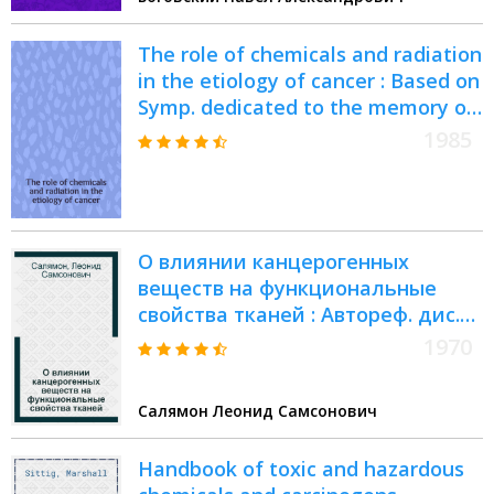
The role of chemicals and radiation
in the etiology of cancer : Based on
Symp. dedicated to the memory of
Charles Heidelberger, held on
1985
Aug.26-29, 1984 in Oak Brook, Ill.
О влиянии канцерогенных
веществ на функциональные
свойства тканей : Автореф. дис.
на соискание учен. степени д-ра
1970
мед. наук : (763)
Салямон Леонид Самсонович
Handbook of toxic and hazardous