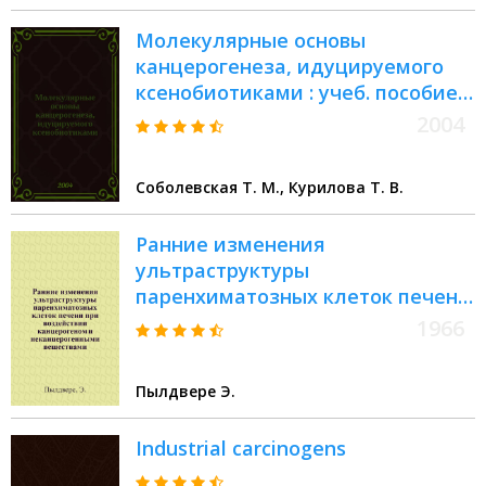
Молекулярные основы
канцерогенеза, идуцируемого
ксенобиотиками : учеб. пособие
для студентов, обучающихся по
2004
специальностям : 012400
"Микробиология", 013500
Соболевская Т. М., Курилова Т. В.
"Биология", 011600 "Биология"
Ранние изменения
ультраструктуры
паренхиматозных клеток печени
при воздействии канцерогеном и
1966
неканцерогенными веществами :
Автореферат дис. на соискание
Пылдвере Э.
учен. степени канд. биол. наук
Industrial carcinogens