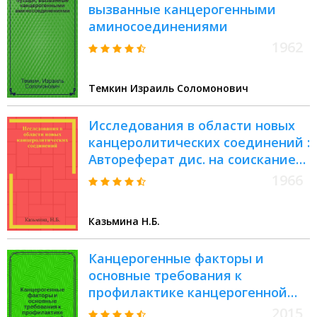
вызванные канцерогенными
аминосоединениями
1962
Темкин Израиль Соломонович
Исследования в области новых
канцеролитических соединений :
Автореферат дис. на соискание
учен. степени канд. хим. наук
1966
Казьмина Н.Б.
Канцерогенные факторы и
основные требования к
профилактике канцерогенной
опасности : изменения в СанПиН
2015