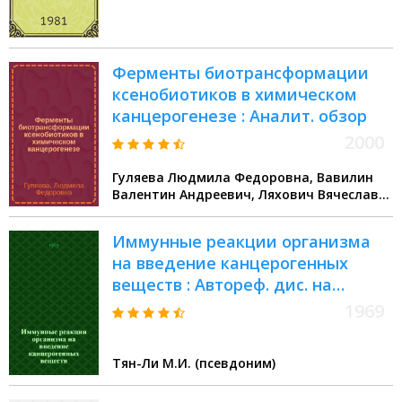
Ферменты биотрансформации
ксенобиотиков в химическом
канцерогенезе : Аналит. обзор
2000
Гуляева Людмила Федоровна, Вавилин
Валентин Андреевич, Ляхович Вячеслав
Валентинович
Иммунные реакции организма
на введение канцерогенных
веществ : Автореф. дис. на
соискание учен. степени канд.
1969
мед. наук : (093)
Тян-Ли М.И. (псевдоним)