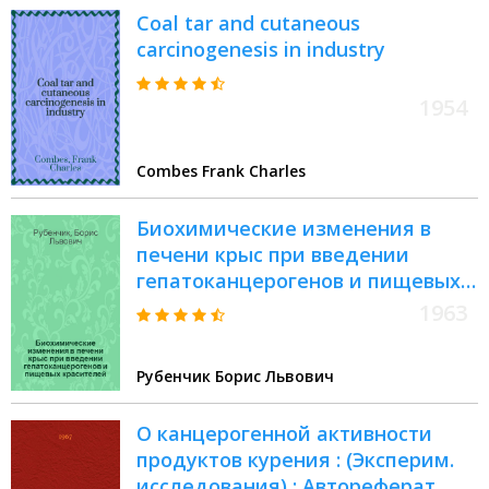
Coal tar and cutaneous
carcinogenesis in industry
1954
Combes Frank Charles
Биохимические изменения в
печени крыс при введении
гепатоканцерогенов и пищевых
красителей : Автореферат дис.
1963
на соискание учен. степени
кандидата биол. наук
Рубенчик Борис Львович
О канцерогенной активности
продуктов курения : (Эксперим.
исследования) : Автореферат