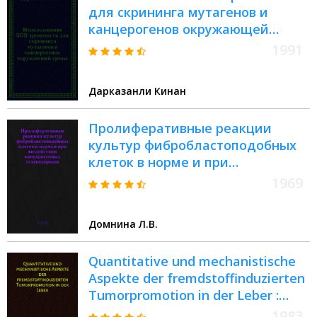
для скрининга мутагенов и
канцерогенов окружающей
среды : Автореф. дис. на соиск.
1991
учен. степ. к.б.н
Дарказанли Кинан
Пролиферативные реакции
культур фибробластоподобных
клеток в норме и при
воздействии канцерогенных
1969
углеводородов : (Авторадиогр.
исследование) : Автореф. дис. на
Домнина Л.В.
соискание учен. степени канд.
биол. наук : (763)
Quantitative und mechanistische
Aspekte der fremdstoffinduzierten
Tumorpromotion in der Leber :
Abhängigkeit des
1983