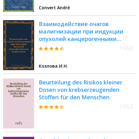
Convert André
Взаимодействие очагов
малигнизации при индукции
опухолей канцерогенными
веществами : Автореферат дис.
1968
на соискание учен. степени канд.
мед. наук : (763)
Козлова И.Н.
Beurteilung des Risikos kleiner
Dosen von krebserzeugenden
Stoffen für den Menschen
1983