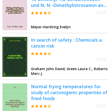
und N, N -Dimethylnitrosamin an
Lid, Bindehaut und Hornhaut des
1978
syrischen Goldhamsters : Inaug.-
Diss. der Med. Fak. der Univ. zu
Meyer-Hardting Evelyn
Bonn
In search of safety : Chemicals a.
cancer risk
1988
Graham John David, Green Laura C., Roberts
Marc J.
Normal frying temperatures for
study of carcinogenic properties of
fried foods
1956