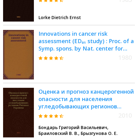
Wachstumshaltens
präneoplastischer ATPasefreier
Lorke Dietrich Ernst
Zellareale von Carcinogen- u.
Cocarcinogen-Dosen : Inaug.-Diss
Innovations in cancer risk
assessment (ED₀₁ study) : Proc. of a
Symp. spons. by Nat. center for
toxicol. research, US food a. drug
1980
administration, the Amer. college
of toxicology
Оценка и прогноз канцерогенной
опасности для населения
угледобывающих регионов
России и Украины : (на примере
2010
Кемеровской и Донецкой
Бондарь Григорий Васильевич,
областей)
Браиловский В. В., Брызгунова О. Е.