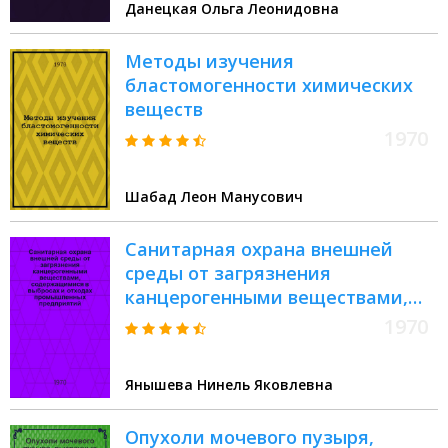
Данецкая Ольга Леонидовна
Методы изучения
бластомогенности химических
веществ
1970
Шабад Леон Манусович
Санитарная охрана внешней
среды от загрязнения
канцерогенными веществами,
содержащимися в выбросах и
1970
отходах промышленных
предприятий : Автореф. дис. на
Янышева Нинель Яковлевна
соискание учен. степени д-ра
мед. наук : (756)
Опухоли мочевого пузыря,