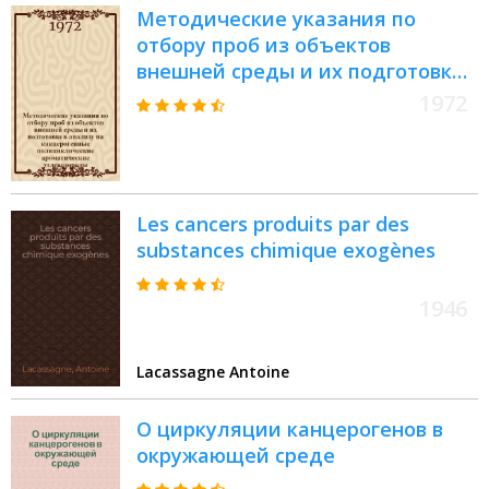
Методические указания по
отбору проб из объектов
внешней среды и их подготовке
в анализу на канцерогенные
1972
полициклические
ароматические углеводороды
Les cancers produits par des
substances chimique exogènes
1946
Lacassagne Antoine
О циркуляции канцерогенов в
окружающей среде