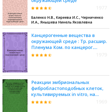
окружающей среде
1977
Баленко Н.В., Киреева И.С., Черниченко
И.А., Янышева Нинель Яковлевна
Канцерогенные вещества в
окружающей среде : Тр. расшир.
Пленума Ком. по канцерог.
веществам, нояб. 1977 г., Обнинск
1979
Реакции эмбриональных
фибробластоподобных клеток,
культивируемых in vitro, на
воздействие полициклических
1969
канцерогенных углеводородов :