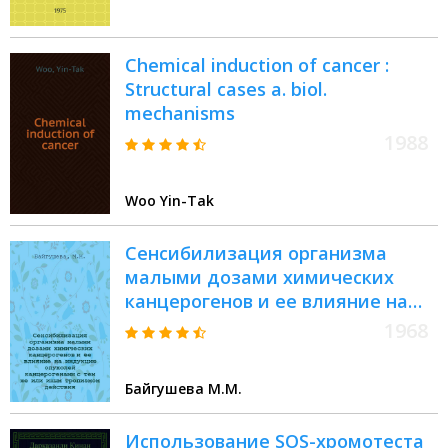
Chemical induction of cancer :
Structural cases a. biol.
mechanisms
1988
Woo Yin-Tak
Сенсибилизация организма
малыми дозами химических
канцерогенов и ее влияние на
индукцию опухолей
1968
канцерогенами с тем же или
иным тропизмом действия :
Байгушева М.М.
Автореферат дис. на соискание
учен. степени канд. мед. наук :
Использование SOS-хромотеста
(763)