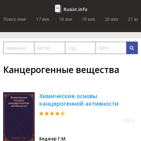
Rusist.info
Поиск книг
17 век
18 век
19 век
20 век
21 ве
Канцерогенные вещества
Химические основы
канцерогенной активности
1966
Беджер Г.М.