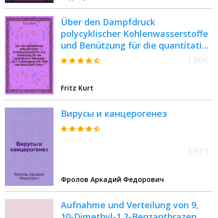
Über den Dampfdruck
polycyklischer Kohlenwasserstoffe
und Benützung für die quantitative
Messung von 3, 4-Benzpyren mit
1966
Hilfe von Kunststoff-Folien : Inaug.-
Diss. ... der ... Med. Fakultät der ...
Fritz Kurt
Univ. zu Erlangen-Nürnberg
Вирусы и канцерогенез
1973
Фролов Аркадий Федорович
Aufnahme und Verteilung von 9,
10-Dimethyl-1,2-Benzanthrazen