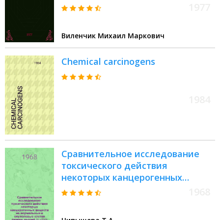
1977
Виленчик Михаил Маркович
Chemical carcinogens
1984
Сравнительное исследование
токсического действия
некоторых канцерогенных
веществ на нормальные и
1968
опухолевые клетки печени
мышей in vitro : Автореферат дис.