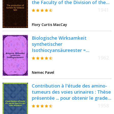
the Faculty of the Division of the
biological sciences ..
1941
Flory Curtis MacCay
Biologische Wirksamkeit
synthetischer
Isothiocyansäureester =
Биологическое действие
1962
синтетических изотиоцианатов =
Biologička účinnosť syntetických
Nemec Pavel
izotiokyanátov
Contribution à l'étude des amino-
tumeurs des voies urinaires : Thèse
présentée ... pour obtenir le grade
de docteur en méd
1958