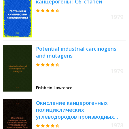
канцерогены : Сб. статей
1979
Potential industrial carcinogens
and mutagens
1979
Fishbein Lawrence
Окисление канцерогенных
полициклических
углеводородов производных
бенз(а)пирена : Сб. статей
1978