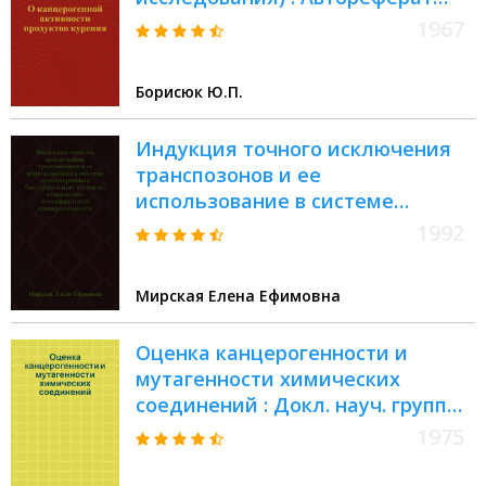
дис. на соискание учен. степени
1967
канд. биол. наук
Борисюк Ю.П.
Индукция точного исключения
транспозонов и ее
использование в системе
краткосрочных бактериальных
1992
тестов по выявлению
потенциальной канцерогенности
Мирская Елена Ефимовна
: Автореф. дис. на соиск. учен.
степ. к.б.н
Оценка канцерогенности и
мутагенности химических
соединений : Докл. науч. группы
ВОЗ : Пер. с англ.
1975