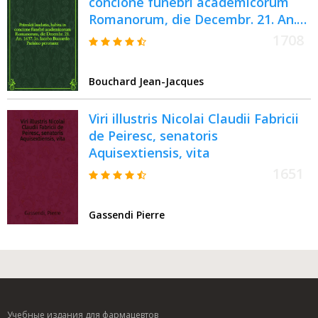
concione funebri academicorum
Romanorum, die Decembr. 21. An.
1637. Io. Iacobo Buccardo Parisino
1708
perorante // Viri illustris Nicolai
Claudii Fabricii de Peiresc ... vita
Bouchard Jean-Jacques
Viri illustris Nicolai Claudii Fabricii
de Peiresc, senatoris
Aquisextiensis, vita
1651
Gassendi Pierre
Учебные издания для фармацевтов