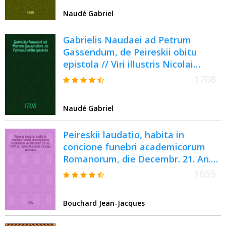
Naudé Gabriel
Gabrielis Naudaei ad Petrum
Gassendum, de Peireskii obitu
epistola // Viri illustris Nicolai
Claudii Fabricii de Peiresc ... vita
1708
Naudé Gabriel
Peireskii laudatio, habita in
concione funebri academicorum
Romanorum, die Decembr. 21. An.
1637. Io. Iacobo Buccardo Parisino
1655
perorante // Viri illustris Nicolai
Claudij Fabricij de Peiresc ... vita
Bouchard Jean-Jacques