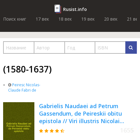
Rusist.info
Поиск книг
17 век
18 век
19 век
20 век
21 ве
(1580-1637)
Peiresc Nicolas-
Claude Fabri de
Gabrielis Naudaei ad Petrum
Gassendum, de Peireskii obitu
epistola // Viri illustris Nicolai
Claudij Fabricij de Peiresc ... vita
1655