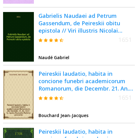
Gabrielis Naudaei ad Petrum
Gassendum, de Peireskii obitu
epistola // Viri illustris Nicolai
Claudii Fabricii de Peiresc ... vita
1651
Naudé Gabriel
Peireskii laudatio, habita in
concione funebri academicorum
Romanorum, die Decembr. 21. An.
1637. Io. Iacobo Buccardo Parisino
1651
perorante // Viri illustris Nicolai
Claudii Fabricii de Peiresc ... vita
Bouchard Jean-Jacques
Peireskii laudatio, habita in