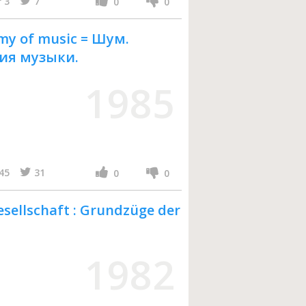
3
7
0
0
omy of music = Шум.
ия музыки.
1985
45
31
0
0
sellschaft : Grundzüge der
1982