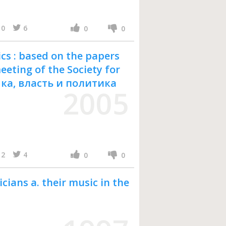
0
6
0
0
ics : based on the papers
eting of the Society for
ка, власть и политика
2005
2
4
0
0
cians a. their music in the