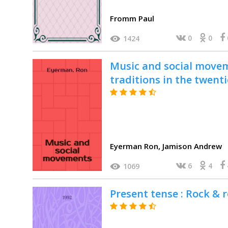
Fromm Paul
0
0
1424
Music and social movem
traditions in the twent
Eyerman Ron, Jamison Andrew
6
4
1069
Present tense : Rock & ro