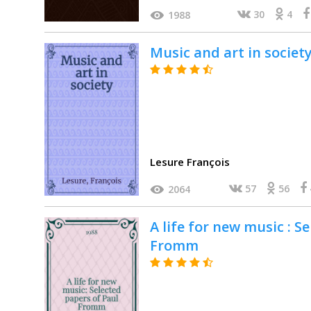
30
4
1988
Music and art in societ
Lesure François
57
56
2064
A life for new music : S
Fromm