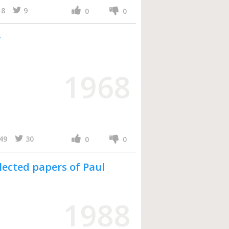
8
9
0
0
y
1968
49
30
0
0
elected papers of Paul
1988