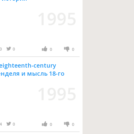
1995
0
0
0
0
 eighteenth-century
енделя и мысль 18-го
1995
4
0
0
0