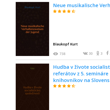
Neue musikalische Verh
Blaukopf Kurt
30
3
738
Hudba v živote socialist
referátov z 5. seminár
knihovníkov na Slovens
v Banskej Bystrici / Zos
knižnica v Bratislave