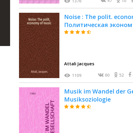
47
10
1376
Noise : The polit. econ
Политическая эконом
Attali Jacques
60
52
1109
Musik im Wandel der Ge
Musiksoziologie