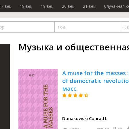
17 век
18 век
19 век
20 век
21 век
Случайная к
Музыка и общественна
A muse for the masses :
of democratic revoluti
масс.
Donakowski Conrad L