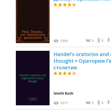
0
0
1564
Handel's oratorios and
thought = Оратории Г
столетия.
Smith Ruth
5
0
1017