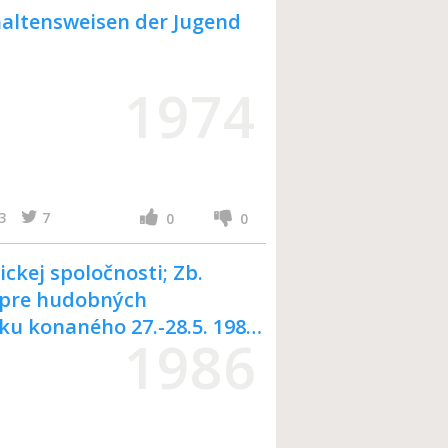
altensweisen der Jugend
1974
3
7
0
0
ickej spoločnosti; Zb.
e pre hudobných
ku konaného 27.-28.5. 1985
1986
t.: Adela Perďochová; Univ.