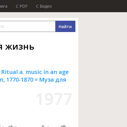
нига
C PDF
C Видео
Найти
я жизнь
 Ritual a. music in an age
on, 1770-1870 = Муза для
1977