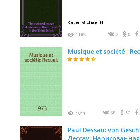
Kater Michael H
0
0
1165
Musique et société : Rec
68
52
1011
Paul Dessau: von Gesch
Дессау: Нарисованная