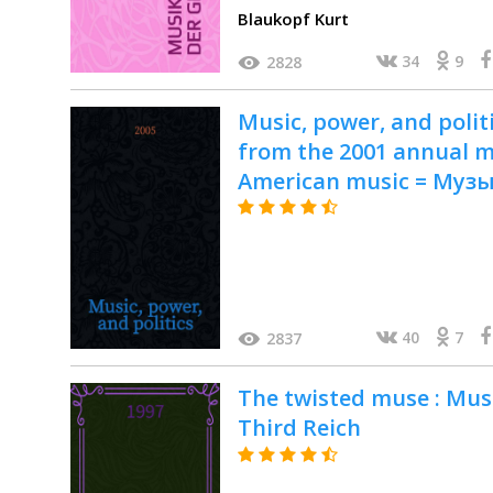
Blaukopf Kurt
34
9
2828
Music, power, and polit
from the 2001 annual me
American music = Музы
40
7
2837
The twisted muse : Musi
Third Reich