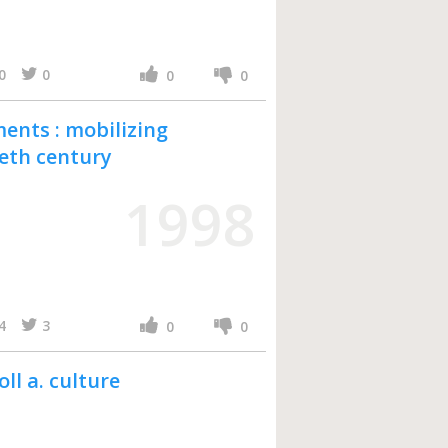
0
0
0
0
ents : mobilizing
ieth century
1998
4
3
0
0
ll a. culture