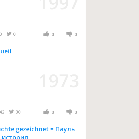
1997
0
0
0
0
ueil
1973
42
30
0
0
ichte gezeichnet = Пауль
 история