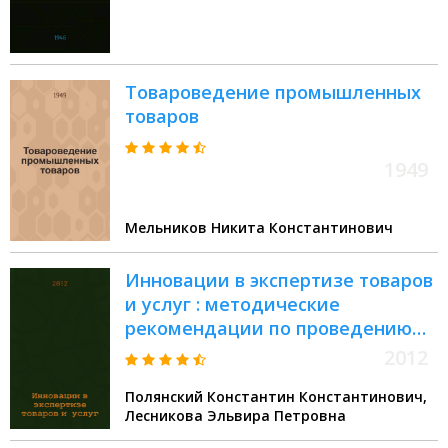
Товароведение промышленных
товаров
1949
Мельников Никита Константинович
Инновации в экспертизе товаров
и услуг : методические
рекомендации по проведению
практических занятий и
2012
самостоятельной работе :
Полянский Константин Константинович,
направление подготовки
Лесникова Эльвира Петровна
100700.68 Торговое дело :