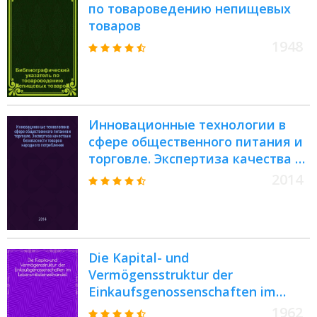
по товароведению непищевых
товаров
1948
Инновационные технологии в
сфере общественного питания и
торговле. Экспертиза качества и
безопасности товаров народного
2014
потребления : сборник научных
трудов по материалам
межвузовских научных
конференций (март-апрель 2014
Die Kapital- und
г.)
Vermögensstruktur der
Einkaufsgenossenschaften im
Lebensmitteleinzelhandel : Inaug.-
1962