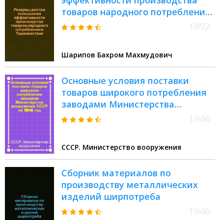
эффективности производства
товаров народного потребления
в Таджикистане : Автореф. дис.
1992
на соиск. учен. степ. к.э.н
Шарипов Бахром Махмудович
Основные условия поставки
товаров широкого потребления
заводами Министерства
вооружения СССР на 1946 год
1946
СССР. Министерство вооружения
Сборник материалов по
производству металлических
изделий ширпотреба
1946