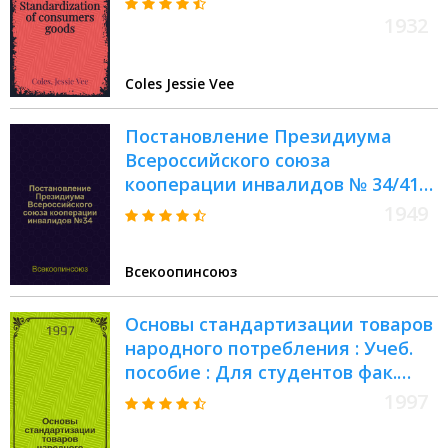
1932
Coles Jessie Vee
Постановление Президиума
Всероссийского союза
кооперации инвалидов № 34/416
9-го декабря 1948 года : О мерах
1949
борьбы за качество продукции
кооперации инвалидов
Всекоопинсоюз
Основы стандартизации товаров
народного потребления : Учеб.
пособие : Для студентов фак.
коммерции для спец. 061600,
1997
061400, 061100, 060500