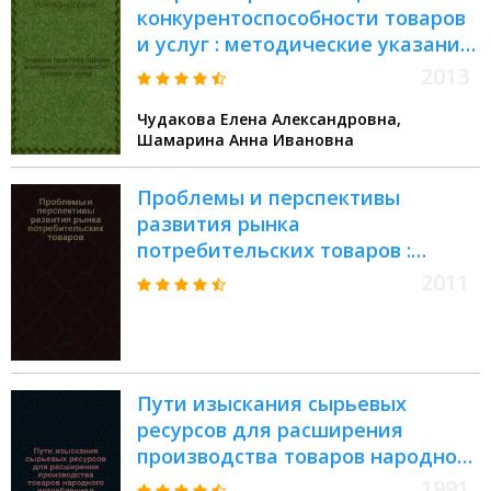
конкурентоспособности товаров
и услуг : методические указания
по выполнению контрольных
2013
работ для студентов заочной
Чудакова Елена Александровна,
формы обучения специальности
Шамарина Анна Ивановна
080401 "Товароведение и
экспертиза товаров" (в сфере
Проблемы и перспективы
производства и обращения
развития рынка
сельскохозяйственного сырья и
потребительских товаров :
продовольственных товаров)
студенческая научно-
2011
практическая конференция,
(Орел, 14 апреля 2011 г.) :
материалы конференции
Пути изыскания сырьевых
ресурсов для расширения
производства товаров народного
потребления в бытовом
1991