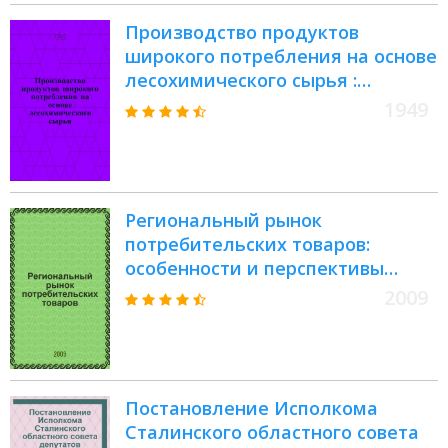
Производство продуктов
широкого потребления на основе
лесохимического сырья :
(Рецептуры)
1949
Региональный рынок
потребительских товаров:
особенности и перспективы
развития, качество и
2009
безопасность товаров и услуг :
сборник трудов Третьей
Всероссийской заочной научно-
практической конференции (16
Постановление Исполкома
апреля 2009 г.)
Сталинского областного совета