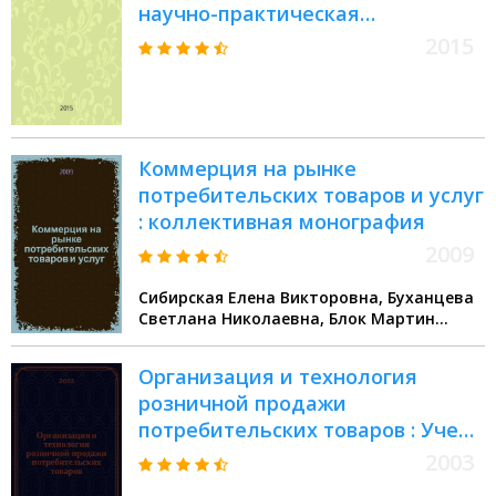
научно-практическая
конференция (Орел, 13 декабря
2015
2014 г.) : материалы
Конференции
Коммерция на рынке
потребительских товаров и услуг
: коллективная монография
2009
Сибирская Елена Викторовна, Буханцева
Светлана Николаевна, Блок Мартин
Арнольдович
Организация и технология
розничной продажи
потребительских товаров : Учеб.
пособие для студентов спец.
2003
351300 "Коммерция (торг. дело)",