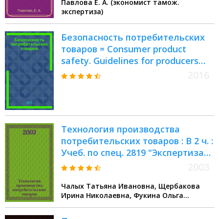
Павлова Е. А. (экономист тамож.
экспертиза товаров во
экспертиза)
внешнеэкономической
деятельности"
Безопасность потребительских
товаров = Consumer product
safety. Guidelines for producers
and suppliers. Руководящие
2016
указания для поставщиков и
распространителей продукции :
ГОСТ Р 56691-2015
Технология производства
потребительских товаров : В 2 ч. :
Учеб. по спец. 2819 "Экспертиза
качества потреб. товаров"
2003
Чалых Татьяна Ивановна, Щербакова
Ирина Николаевна, Фукина Ольга
Витальевна