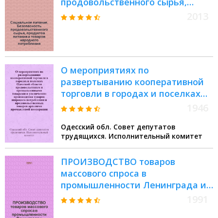
продовольственного сырья,
продуктов питания и товаров
2013
народного потребления :
материалы Всероссийской
межвузовской научно-
практической конференции, г.
О мероприятиях по
Новосибирск, 17 октября 2013 г
развертыванию кооперативной
торговли в городах и поселках
Одесской области
1946
продовольствием и
Одесский обл. Совет депутатов
промышленными товарами и
трудящихся. Исполнительный комитет
увеличению производства
товаров широкого потребления и
ПРОИЗВОДСТВО товаров
продовольственных товаров
массового спроса в
артелями промысловой
промышленности Ленинграда и
кооперации, кооперации
Ленинградской области... : Стат.
инвалидов и предприятиями
1991
бюл
местной промышленности