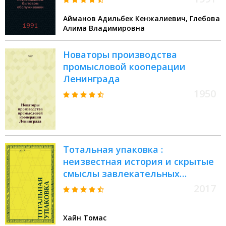
обслуживании : Аналит. обзор
Айманов Адильбек Кенжалиевич, Глебова
Алима Владимировна
Новаторы производства
промысловой кооперации
Ленинграда
1950
Тотальная упаковка :
неизвестная история и скрытые
смыслы завлекательных
коробок, банок, бутылок и других
2017
емкостей
Хайн Томас