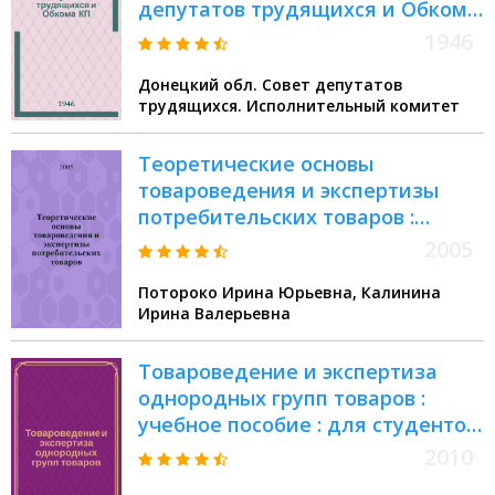
депутатов трудящихся и Обкома
КП(б)У 10-XII-1946 года. "О
1946
развертывании потребительской
Донецкий обл. Совет депутатов
кооперацией Сталинской
трудящихся. Исполнительный комитет
области торговли
продовольствием и
Теоретические основы
промышленными товарами в
товароведения и экспертизы
городах и рабочих поселках
потребительских товаров :
Области, об увеличении
лабораторный практикум
производства продовольствия и
2005
товаров широкого потребления и
Потороко Ирина Юрьевна, Калинина
организационно-хозяйственном
Ирина Валерьевна
укреплении потребкооперации
Области
Товароведение и экспертиза
однородных групп товаров :
учебное пособие : для студентов
специальности 080401
2010
"Товароведение и таможенная