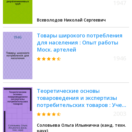
1947
Всеволодов Николай Сергеевич
Товары широкого потребления
для населения : Опыт работы
Моск. артелей
1946
Теоретические основы
товароведения и экспертизы
потребительских товаров : Учеб.
пособие для студентов по спец.
2003
061600 - Товароведение и
Соловьева Ольга Ильинична (канд. техн.
экспертиза потребит. товаров и
наук)