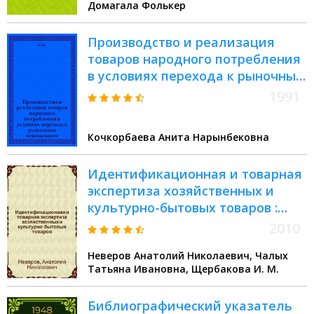
Домагала Фолькер
добросовестной практике : ГОСТ
Р 57490-2017
Производство и реализация
товаров народного потребления
в условиях перехода к рыночным
отношениям: (На прим. лег.
1991
пром-сти Респ. Кыргызстан) :
Автореф. дис. на соиск. учен.
Кочкорбаева Анита Нарынбековна
степ. к.э.н
Идентификационная и товарная
экспертиза хозяйственных и
культурно-бытовых товаров :
учебник : для студентов высших
2010
учебных заведений,
Неверов Анатолий Николаевич, Чалых
обучающихся по специальности
Татьяна Ивановна, Щербакова И. М.
080401 "Товароведение и
экспертиза товаров"
Библиографический указатель