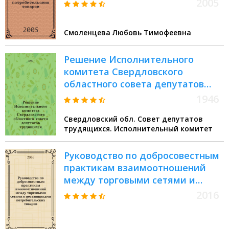
студентов высших учебных
2005
заведений, обучающихся по
специальности 351300
Смоленцева Любовь Тимофеевна
"Коммерция (торговое дело)"
Решение Исполнительного
комитета Свердловского
областного совета депутатов
трудящихся. 20 ноября 1946 г. О
1946
развертывании кооперативной
Свердловский обл. Совет депутатов
торговли в городах и поселках
трудящихся. Исполнительный комитет
продовольствием и
промышленными товарами и об
Руководство по добросовестным
увеличении производства
практикам взаимоотношений
продовольствия и товаров
между торговыми сетями и
широкого потребления
поставщиками потребительских
кооперативными
2016
товаров = The guide on good
предприятиями
business practices between retail