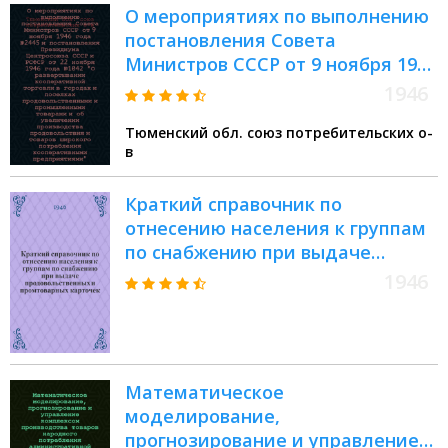
О мероприятиях по выполнению
постановления Совета
Министров СССР от 9 ноября 1946
года № 2445 и постановления
1946
Президиума Центросоюза СССР
Тюменский обл. союз потребительских о-
и РСФСР от 22 ноября 1946 года
в
№ 1042 "О развертывании
кооперативной торговли в
Краткий справочник по
городах и поселках
отнесению населения к группам
продовольственными и
по снабжению при выдаче
промышленными товарами и об
продовольственных и
увеличении производства
1946
промтоварных карточек : (Утв.
продовольствия и товаров
Нар. ком. торговли СССР 20 июля
широкого потребления
1942 г., испр. и доп. в
кооперативными
соответствии с последующими
предприятиями"
Математическое
приказами и указаниями
моделирование,
Наркомторга СССР, изд. до 15
прогнозирование и управление
дек. 1943 г.)