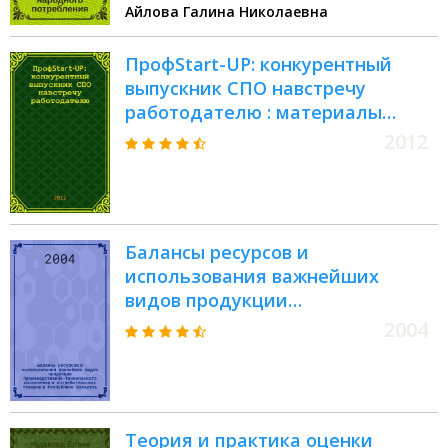
Айлова Галина Николаевна
ПрофStart-UP: конкурентный
выпускник СПО навстречу
работодателю : материалы
студенческого научно-
2012
практического вебинара, 4
апреля 2012 г
Балансы ресурсов и
использования важнейших
видов продукции
производственно-технического
2004
назначения и потребительских
товаров в Республике Беларусь :
статистический сборник
Теория и практика оценки