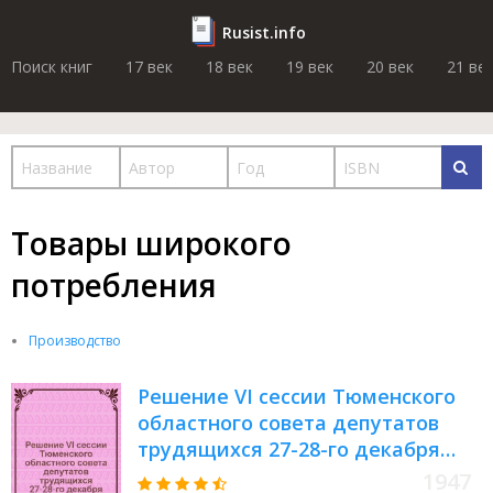
Rusist.info
Поиск книг
17 век
18 век
19 век
20 век
21 ве
Товары широкого
потребления
Производство
Решение VI сессии Тюменского
областного совета депутатов
трудящихся 27-28-го декабря
1946 года. О мероприятиях по
1947