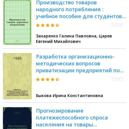
Производство товаров
народного потребления :
учебное пособие для студентов
вузов по направлению
2006
подготовки дипломированного
Захаренко Галина Павловна, Царев
специалиста 656300 "Технология
Евгений Михайлович
лесозаготовительных и
деревоперерабатывающих
Разработка организационно-
производств" по специальности
методических вопросов
250301 "Лесоинженерное дело"
приватизации предприятий по
производству товаров народного
1995
потребления : Автореф. дис. на
соиск. учен. степ. к.э.н. : Спец.
Быкова Ирина Константиновна
08.00.05
Прогнозирование
платежеспособного спроса
населения на товары