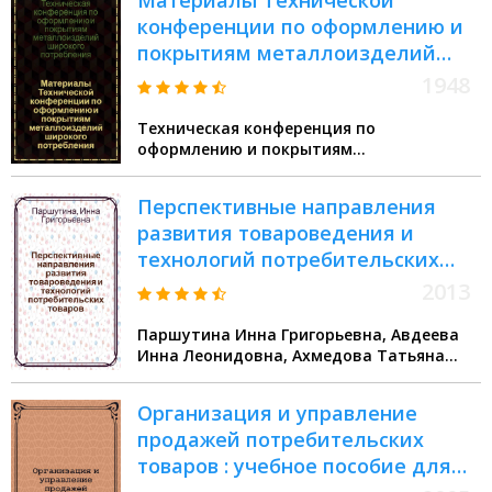
Материалы Технической
конференции по оформлению и
покрытиям металлоизделий
широкого потребления. 12-13
1948
ноября 1947 г. : Материалы
Техническая конференция по
подготовлены к печати Глав.
оформлению и покрытиям
инж. Техн. отд. ММП РСФСР Г.С.
металлоизделий широкого потребления
Эткиным
(1947 Москва)
Перспективные направления
развития товароведения и
технологий потребительских
товаров : монография
2013
Паршутина Инна Григорьевна, Авдеева
Инна Леонидовна, Ахмедова Татьяна
Петровна
Организация и управление
продажей потребительских
товаров : учебное пособие для