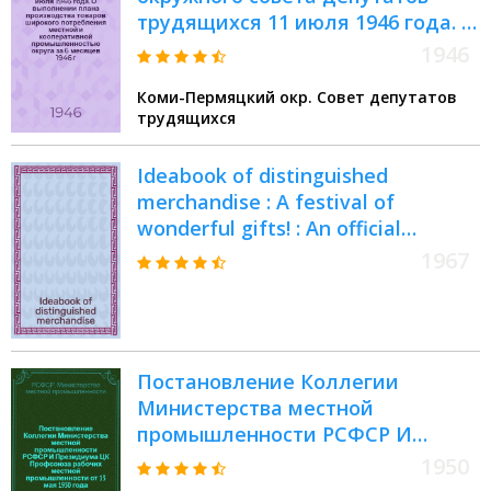
трудящихся 11 июля 1946 года. О
выполнении плана производства
1946
товаров широкого потребления
Коми-Пермяцкий окр. Совет депутатов
местной и кооперативной
трудящихся
промышленностью округа за 6
месяцев 1946 г. : Принято на XX
Ideabook of distinguished
сессии
merchandise : A festival of
wonderful gifts! : An official
program of the United States
1967
travel service, U. S. Dep. of
commerce
Постановление Коллегии
Министерства местной
промышленности РСФСР И
Президиума ЦК Профсоюза
1950
рабочих местной