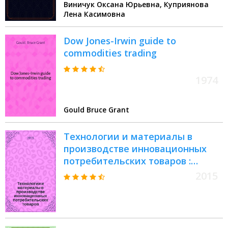
Виничук Оксана Юрьевна, Куприянова
061500 "Маркетинг" вузов
Лена Касимовна
региона
Dow Jones-Irwin guide to
commodities trading
1974
Gould Bruce Grant
Технологии и материалы в
производстве инновационных
потребительских товаров :
сборник научных статей к 80-
2015
летию со дня рождения В.А.
Фукина