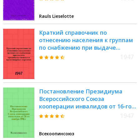
Diss. ... der Univ. zu Köln ..
Rauls Lieselotte
Краткий справочник по
отнесению населения к группам
по снабжению при выдаче
продовольственных и
1947
промтоварных карточек : Утв.
Наркомторг СССР 20/VII-1942 г.,
испр. и доп. в соответствии с
последующими приказами и
Постановление Президиума
указаниями, изданными до
Всероссийского Союза
15/XII-1943 г.
кооперации инвалидов от 16-го
ноября 1946 г. № 394
1947
Всекоопинсоюз