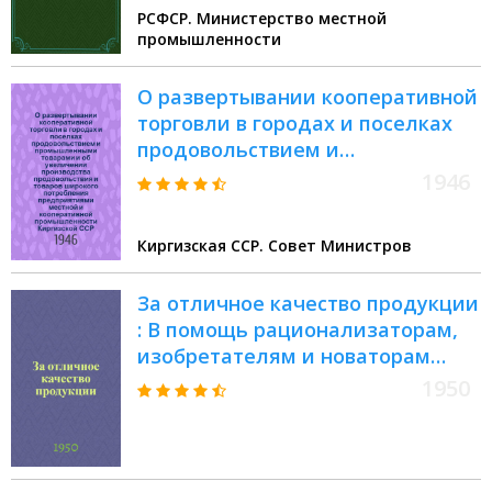
РСФСР. Министерство местной
промышленности от 13 мая 1950
промышленности
года. О социалистическом
соревновании за изыскание
О развертывании кооперативной
местных источников сырья и
торговли в городах и поселках
дополнительный выпуск товаров
продовольствием и
широкого потребления
промышленными товарами и об
1946
увеличении производства
продовольствия и товаров
Киргизская ССР. Совет Министров
широкого потребления
предприятиями местной и
За отличное качество продукции
кооперативной промышленности
: В помощь рационализаторам,
Киргизской ССР : Постановление
изобретателям и новаторам
10 дек. 1946 г. № 1160
местной пром-сти : Сборник
1950
материалов