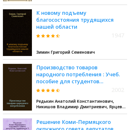
chains and consumer product
suppliers. Part 1. Terms and
К новому подъему
definitions. ч. 1, Термины и
благосостояния трудящихся
определения : ГОСТ Р 56876.1-
нашей области
2016
1947
Зимин Григорий Семенович
Производство товаров
народного потребления : Учеб.
пособие для студентов
специальности 260100
2002
Редькин Анатолий Константинович,
Никишов Владимир Дмитриевич, Ярцев
Иван Васильевич
Решение Коми-Пермяцкого
окружного совета депутатов