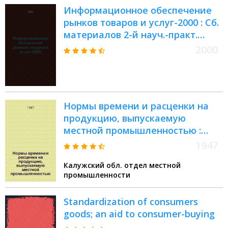
магистерская программа:
Информационное обеспечение
Стратегии и инновации в
рынков товаров и услуг-2000 : Сб.
коммерции
материалов 2-й науч.-практ.
конф. "Информ. обеспечение
2000
рынков товаров и услуг" 12-13
апр. 2000 г.
Нормы времени и расценки на
продукцию, выпускаемую
местной промышленностью :
Вводятся в действие с 1 окт. 1945
1947
г. : Утв. Исполн. ком-том Калуж.
Калужский обл. отдел местной
обл. сов. деп. трудящихся 28/V-
промышленности
1945 г.
Standardization of consumers
goods; an aid to consumer-buying