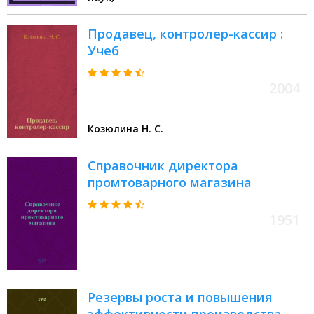
351100 - Товароведение и
экспертиза товаров
Продавец, контролер-кассир :
Учеб
2004
Козюлина Н. С.
Справочник директора
промтоварного магазина
1951
Резервы роста и повышения