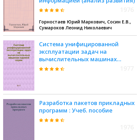
информацией (анализ развития)
1976
Горностаев Юрий Маркович, Сосин Е.В.,
Сумароков Леонид Николаевич
Система унифицированной
эксплуатации задач на
вычислительных машинах
единой серии (ЕС ЭВМ) :
1977
Инструкция для оператора и
программиста : Утв. Эксперим.
НИИ Металлорежущих станков
11.11.77
Разработка пакетов прикладных
программ : Учеб. пособие
1976