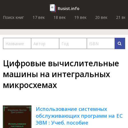
Rusist.info
Поиск книг
17 век
18 век
19 век
20 век
21 ве
Цифровые вычислительные
машины на интегральных
микросхемах
Использование системных
обслуживающих программ на ЕС
ЭВМ : Учеб. пособие