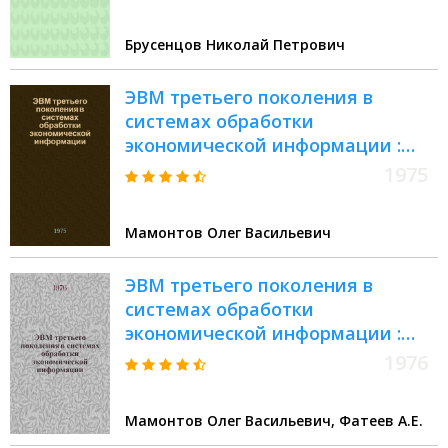
Брусенцов Николай Петрович
ЭВМ третьего поколения в
системах обработки
экономической информации :
Учеб. пособие. Вып. 9 :
1975
Программирование на языке
ПЛ-1
Мамонтов Олег Васильевич
ЭВМ третьего поколения в
системах обработки
экономической информации :
Учеб. пособие. Вып. 3 :
1976
Технические и
эксплуатационные
Мамонтов Олег Васильевич, Фатеев А.Е.
характеристики периферийного