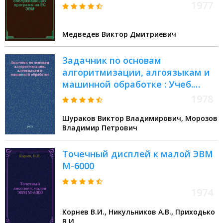
1977
Медведев Виктор Дмитриевич
Задачник по основам
алгоритмизации, алгоязыкам и
машинной обработке : Учеб.
пособие для вузов по спец. "Орг.
1978
махинизир. обраб. экон. информ."
Шураков Виктор Владимирович, Морозов
Владимир Петрович
Точечный дисплей к малой ЭВМ
М-6000
1974
Корнев В.И., Никульников А.В., Приходько
В.И.