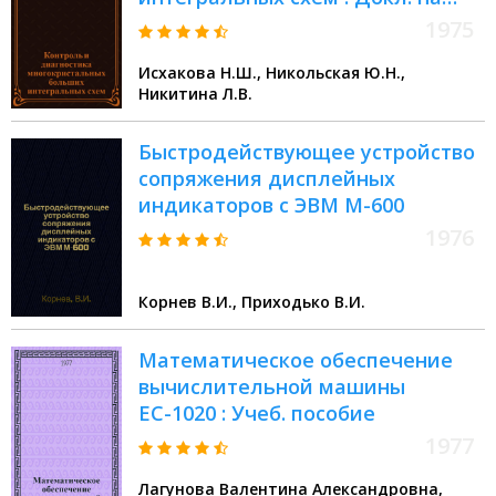
Юбил. науч.-техн. конф., посвящ.
1975
25-летию Ин-та точной механики
Исхакова Н.Ш., Никольская Ю.Н.,
и вычислит. техники АН СССР
Никитина Л.В.
Быстродействующее устройство
сопряжения дисплейных
индикаторов с ЭВМ М-600
1976
Корнев В.И., Приходько В.И.
Математическое обеспечение
вычислительной машины
ЕС-1020 : Учеб. пособие
1977
Лагунова Валентина Александровна,