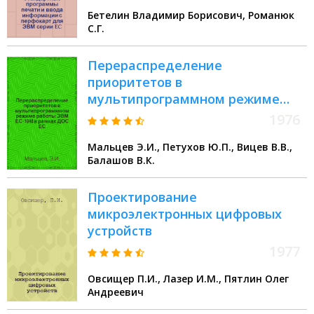
Бетелин Владимир Борисович, Романюк
С.Г.
Перераспределение
приоритетов в
мультипрограммном режиме
работы ЭВМ ЕС-1040 в рамках
1976
ДОС ЕС
Мальцев Э.И., Петухов Ю.П., Вицев В.В.,
Балашов В.К.
Проектирование
микроэлектронных цифровых
устройств
1977
Овсищер П.И., Лазер И.М., Пятлин Олег
Андреевич