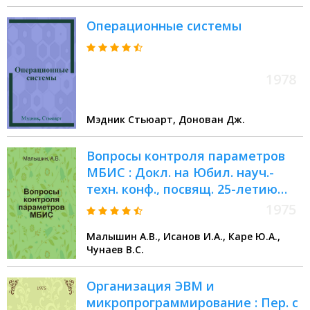
Операционные системы
1978
Мэдник Стьюарт, Донован Дж.
Вопросы контроля параметров
МБИС : Докл. на Юбил. науч.-
техн. конф., посвящ. 25-летию
Ин-та точной механики и
1975
вычислит. техники АН СССР
Малышин А.В., Исанов И.А., Каре Ю.А.,
Чунаев В.С.
Организация ЭВМ и
микропрограммирование : Пер. с