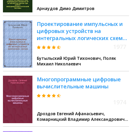
на ЭВМ третьего поколения
Арнаудов Димо Димитров
Проектирование импульсных и
цифровых устройств на
интегральных логических схемах
: Учеб. пособие
1977
Бутыльский Юрий Тихонович, Поляк
Михаил Николаевич
Многопрограммные цифровые
вычислительные машины
1974
Дроздов Евгений Афанасьевич,
Комарницкий Владимир Александрович,
Пятибратов Александр Петрович