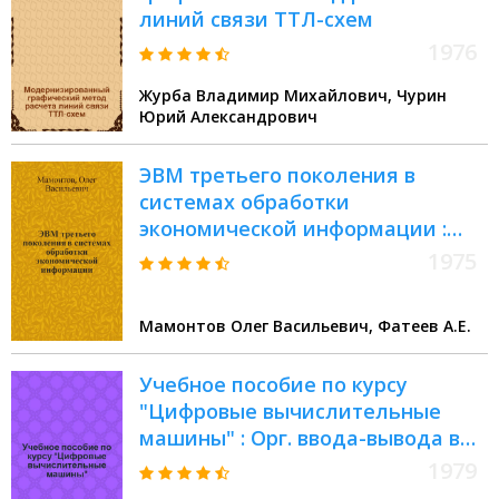
линий связи ТТЛ-схем
1976
Журба Владимир Михайлович, Чурин
Юрий Александрович
ЭВМ третьего поколения в
системах обработки
экономической информации :
Учеб. пособие. Вып. 2 : Структура
1975
базовой ЭВМ системы ЕС
Мамонтов Олег Васильевич, Фатеев А.Е.
Учебное пособие по курсу
"Цифровые вычислительные
машины" : Орг. ввода-вывода в
соврем. ЭВМ
1979