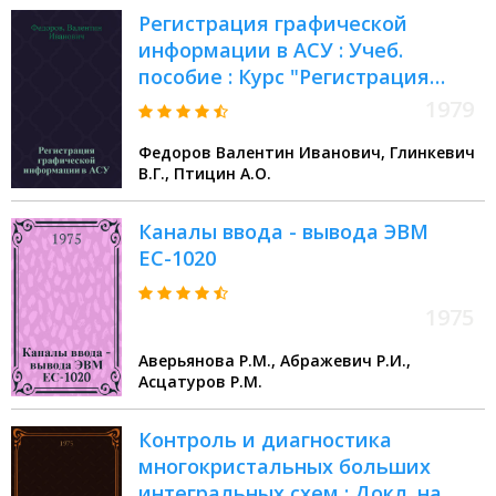
Регистрация графической
информации в АСУ : Учеб.
пособие : Курс "Регистрация
граф. информ. в АСУ"
1979
Федоров Валентин Иванович, Глинкевич
В.Г., Птицин А.О.
Каналы ввода - вывода ЭВМ
ЕС-1020
1975
Аверьянова Р.М., Абражевич Р.И.,
Асцатуров Р.М.
Контроль и диагностика
многокристальных больших
интегральных схем : Докл. на