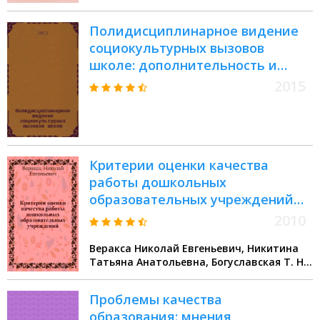
профиль "Музыка. Дошкольное
Полидисциплинарное видение
образование", квалификация
социокультурных вызовов
(степень) бакалавр
школе: дополнительность и
оппозиции : материалы Круглого
2015
стола, 29 июня - 1 июля 2015 года
Критерии оценки качества
работы дошкольных
образовательных учреждений
(по видам учреждений) в рамках
2010
перехода на новую систему
Веракса Николай Евгеньевич, Никитина
оплаты труда
Татьяна Анатольевна, Богуславская Т. Н.,
Легова Т. А.
Проблемы качества
образования: мнения