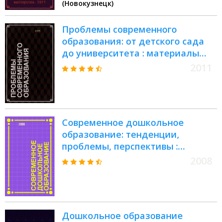
(Новокузнецк)
Занятость", 5-7 апреля 2011 года
Проблемы современного
образования: от детского сада
до университета : материалы
Научно-практической
2011
конференции и круглого стола
Современное дошкольное
образование: тенденции,
проблемы, перспективы :
материалы региональной
2008
научно-практической
конференции, 24 января 2008 г
Дошкольное образование