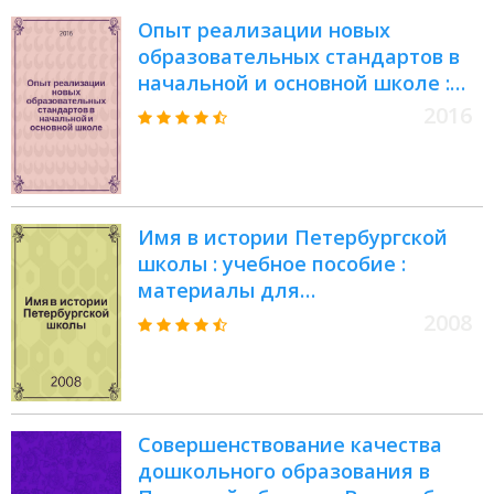
Опыт реализации новых
образовательных стандартов в
начальной и основной школе :
сборник методических
2016
разработок по материалам
Всероссийской с
международным участием
научно-практической
Имя в истории Петербургской
конференции "Преемственность
школы : учебное пособие :
начального и основного общего
материалы для
образования: содержание,
самостоятельной работы
технологии, результаты" (1-2
2008
студентов в курсах исторических
марта 2016 г., г. Пермь, Россия)
и педагогических дисциплин
Совершенствование качества
дошкольного образования в