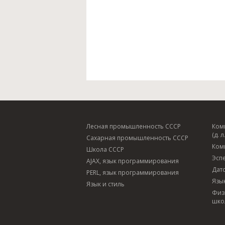
Лесная промышленность СССР
Ком
(д. л.
Сахарная промышленность СССР
Ком
Школа СССР
Эсп
AJAX, язык программирования
Дат
PERL, язык программирования
Язы
Язык и стиль
Физ
шко