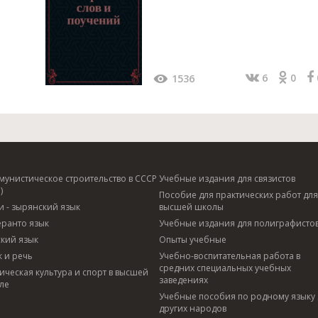
6
0
1536
мунистическое строительство в СССР
Учебные издания для связистов
)
Пособие для практических работ для
и - зырянский язык
высшей школы
еранто язык
Учебные издания для полиграфисто
ский язык
Опыты учебные
к и речь
Учебно-воспитательная работа в
средних специальных учебных
ическая культура и спорт в высшей
заведениях
ле
Учебные пособия по родному языку 
других народов