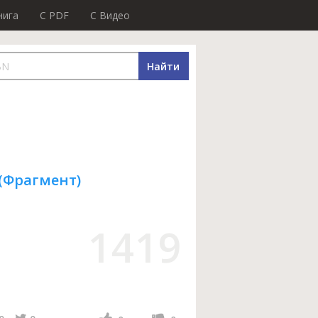
нига
C PDF
C Видео
Найти
 (Фрагмент)
1419