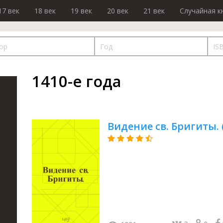
17 век
18 век
19 век
20 век
21 век
Случайная к
1410-е года
Видение св. Бригиты.