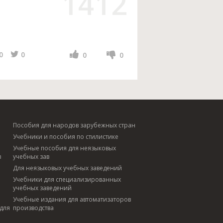
1412
0
0
0
0
Пособия для народов зарубежных стран
Учебники и пособия по стилистике
Учебные пособия для неязыковых
в
учебных зав
Для неязыковых учебных заведений
Учебники для специализированных
учебных заведений
Учебные издания для автоматизаторов
для
производства