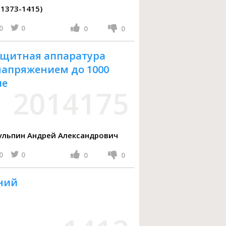
Гус Ян (чешский проповедник 1373-1415)
0
0
0
0
ащитная аппаратура
напряжением до 1000
ие
2014175
в Анатолий Иванович, Шульпин Андрей Александрович
0
0
0
0
ений