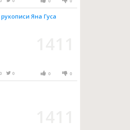
0
0
0
0
рукописи Яна Гуса
1411
0
0
0
0
1411