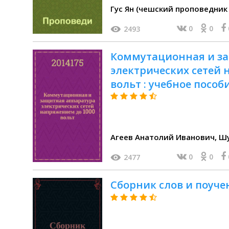
0
0
2493
Коммутационная и з
электрических сетей 
вольт : учебное пособ
Агее
0
0
2477
Сборник слов и поуч