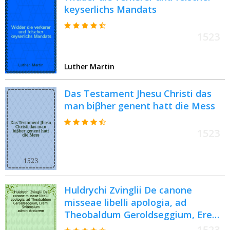
keyserlichs Mandats
1523
Luther Martin
Das Testament Jhesu Christi das
man biβher genent hatt die Mess
1523
Huldrychi Zvinglii De canone
misseae libelli apologia, ad
Theobaldum Geroldseggium, Eremi
Svitensium administratorem
1523