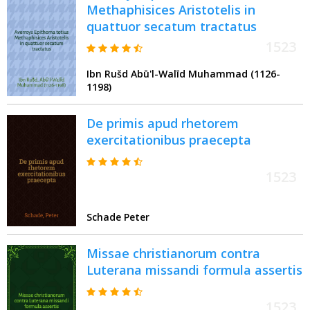
Methaphisices Aristotelis in
quattuor secatum tractatus
1523
Ibn Rušd Abū'l-Walīd Muhammad (1126-
1198)
De primis apud rhetorem
exercitationibus praecepta
1523
Schade Peter
Missae christianorum contra
Luterana missandi formula assertis
1523