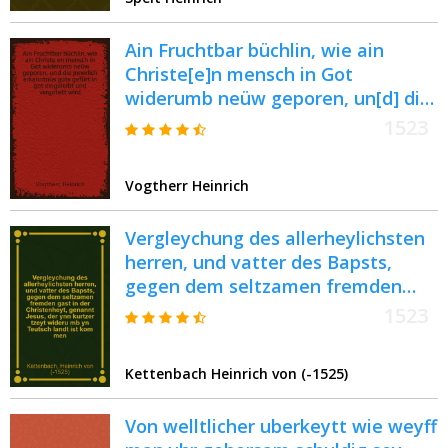
Ain Fruchtbar büchlin, wie ain
Christe[e]n mensch in Got
widerumb neüw geporen, un[d] die
jnnerlich erkanntnus gots gefürt in
1523
got eingeleibt und vergotett wird :
Nützlich züleeβen
Vogtherr Heinrich
Vergleychung des allerheylichsten
herren, und vatter des Bapsts,
gegen dem seltzamen fremden
gast in der Christenheyt, genannt
1523
Jesus, der ynn kurtzer tzeyt
wideru[m]b yn Teutsch landt ist
Kettenbach Heinrich von (-1525)
kom[m]en, und yetzund wider wyll
yn[n] Egipten landt, als eyn
Von welltlicher uberkeytt wie weyff
verachter bey uns