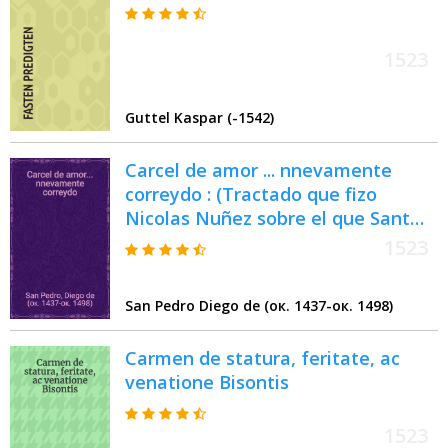
1523
Guttel Kaspar (-1542)
Carcel de amor ... nnevamente
correydo : (Tractado que fizo
Nicolas Nuñez sobre el que Sant
Pedro compuso de Leriano y
1523
Laureola: llamado Carcel de amor.)
San Pedro Diego de (ок. 1437-ок. 1498)
Carmen de statura, feritate, ac
venatione Bisontis
1523