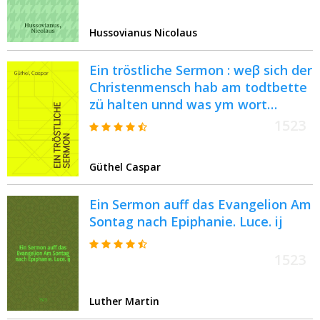
Hussovianus Nicolaus
Ein tröstliche Sermon : weβ sich der
Christenmensch hab am todtbette
zü halten unnd was ym wort
Gottes gegründt, von den
1523
sterbenden Auch waβ bawfelligβ,
und verfüerlichs von den Todten
Güthel Caspar
durch menschen leere auffgerichtt
sey?
Ein Sermon auff das Evangelion Am
Sontag nach Epiphanie. Luce. ij
1523
Luther Martin