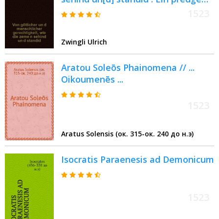
Huldrych Zvinglis, an. S. Joanns
1523
Teuffers tag gethon, im M.D.XXIII
Zwingli Ulrich
Aratou Soleōs Phainomena // ...
Oikoumenēs ...
1523
Aratus Solensis (ок. 315-ок. 240 до н.э)
Isocratis Paraenesis ad Demonicum
1523