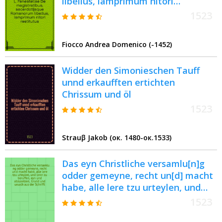
libellus, iamprimum nitori
restitutus : Pomponij Laeti itidem
1523
De magistratibus & sacerdotijs &
praeterea de diversis legibus Rom.
Fiocco Andrea Domenico (-1452)
Item Valerij Probi Grammatici De
literis antiquis opusculum
Widder den Simonieschen Tauff
unnd erkaufften ertichten
Chrissum und öl
1523
Strauβ Jakob (ок. 1480-ок.1533)
Das eyn Christliche versamlu[n]g
odder gemeyne, recht un[d] macht
habe, alle lere tzu urteylen, und
lerer zu beruffen, eyn und
1523
abzusetzen, Grund und ursach aus