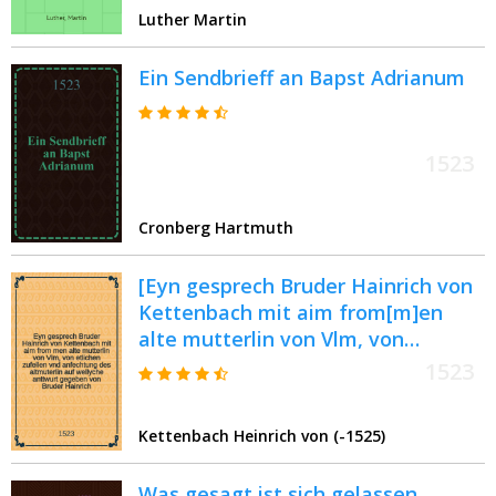
der Schrifft
Luther Martin
Ein Sendbrieff an Bapst Adrianum
1523
Cronberg Hartmuth
[Eyn gesprech Bruder Hainrich von
Kettenbach mit aim from[m]en
alte mutterlin von Vlm, von
etlichen zufellen vnd anfechtung
1523
des altmuterlin auf wellyche
anttwurt gegeben von Bruder
Kettenbach Heinrich von (-1525)
Hainrich : Dasselb altmüterlin hat
begert jr anzuschreiben, des sy
Was gesagt ist sich gelassen