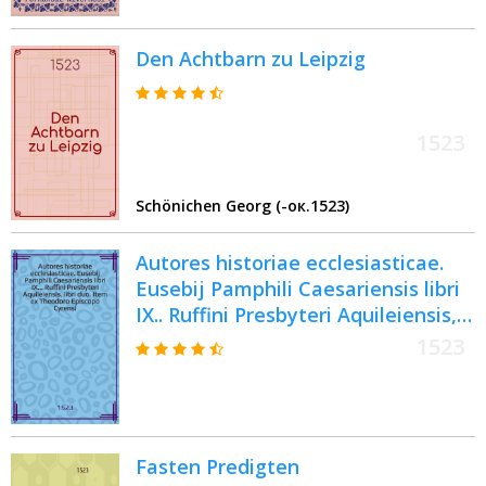
Nivernesi. Pars IV
Den Achtbarn zu Leipzig
1523
Schönichen Georg (-ок.1523)
Autores historiae ecclesiasticae.
Eusebij Pamphili Caesariensis libri
IX.. Ruffini Presbyteri Aquileiensis,
libri duo. Item ex Theodoro
1523
Episcopo Cyrensi, Sozomeno, &
Socrate Constantinipolitano libri
XII.
Fasten Predigten