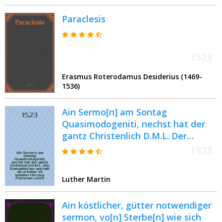
Paraclesis
1523
Erasmus Roterodamus Desiderius (1469-
1536)
Ain Sermo[n] am Sontag
Quasimodogeniti, nechst hat der
gantz Christenlich D.M.L. Der
Evangelischen warhait ain erheber
1523
zü gefallen Hertzog Fridrichen und
D. Reichβ[e]nbachs Preceptors zü
Luther Martin
Liecht[e]nberg dise Sermon
gethon, von. S. Anthonien, dan[n]
Ain köstlicher, gütter notwendiger
des selb[e]ntags da selbst
sermon, vo[n] Sterbe[n] wie sich
kirchweyhin was. Jm Jar. M.D.XXij