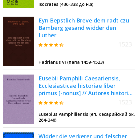
Isocrates (436-338 до н.э)
Eyn Bepstlich Breve dem radt czu
Bamberg gesand widder den
Luther
1523
Hadrianus VI (папа 1459-1523)
Eusebii Pamphili Caesariensis,
Ecclesiasticae historiae liber
primus [-nonus] // Autores historiae
ecclesiasticae
1523
Eusebius Pamphiliensis (еп. Кесарийский ок.
264-340)
Widder die verkerer und felscher