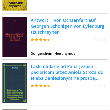
Antwort ... von Ochsenfart auf
Georgen Schonigen von Eylenburg
tzuschreyben
1523
Dungersheim Hieronymus
Laski nadane od Pana Jezusa
pacioricom przez Aniola Stroza do
Nieba Zaniesionym na prosbę
Blogoslavioney Joanny Zakonniczki
1523