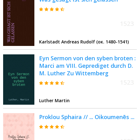
gewert ist worden von
obgemeltem bruder, Darnach
weytter kommen in ander
menschen hend zulesen, vnd
1523
yetzund zulettst in den druck, als
man sagt. zu Eer gott
Karlstadt Andreas Rudolf (ок. 1480-1541)
Eyn Sermon von den syben broten :
Marci am VIII. Geprediget durch D.
M. Luther Zu Wittemberg
1523
Luther Martin
Proklou Sphaira // ... Oikoumenēs ...