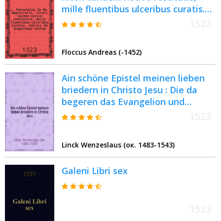
mille fluentibus ulceribus curatis.
Albrici De imaginibus deorum
1523
Floccus Andreas (-1452)
Ain schöne Epistel meinen lieben
briedern in Christo Jesu : Die da
begeren das Evangelion und
hoffnung haben inn Gott : Welche
1523
Epistel eüch Ermanet, Nichtt auff
nemen die falschen Weyssagen,
Linck Wenzeslaus (ок. 1483-1543)
umb deβ wir nit von jnen werden
betrogen
Galeni Libri sex
1523