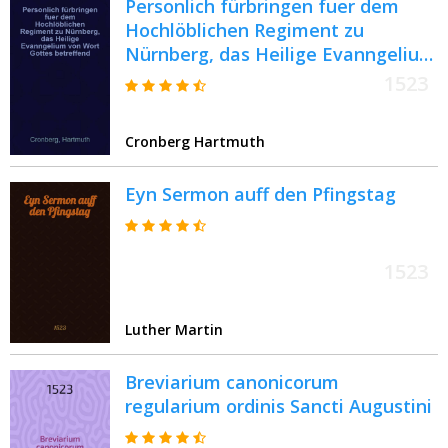
Personlich fürbringen fuer dem
libris Josephi de antiquitatibus et
Hochlöblichen Regiment zu
bello Iudaico excerpte
Nürnberg, das Heilige Evanngelium
von Wort Gottes betreffend
1523
Cronberg Hartmuth
Eyn Sermon auff den Pfingstag
1523
Luther Martin
Breviarium canonicorum
regularium ordinis Sancti Augustini