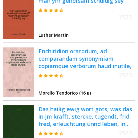
man yhr gehorsam schuldig sey
1523
Luther Martin
Enchiridion oratorium, ad
comparandam synonymiam
copiamque verborum haud inutile,
1523
Morello Teodorico (16 в)
Das hailig ewig wort gots, was das
in jm krafft, stercke, tugendt, frid,
fred, erleüchtung unnd leben, in
aym rechte[n] Christen zu
1523