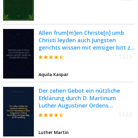
Allen frum[m]en Christe[n] umb
Christi leyden auch Jungsten
gerichts wissen mit emsiger bitt zü
lesen
1523
Aquila Kaspar
Der zehen Gebot ein nützliche
Erklärung durch D. Martinum
Luther Augustiner Ordens
beschriben und gepredigt, zü
1523
Wittemberg : Jtem ein schone
Predigt von den VII. Totsünden,
Luther Martin
auch durch jn beschryben