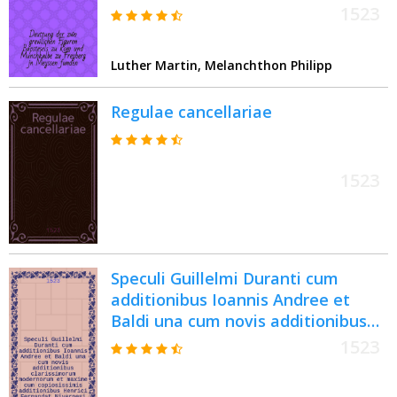
Meyssen funden
1523
Luther Martin, Melanchthon Philipp
Regulae cancellariae
1523
Speculi Guillelmi Duranti cum
additionibus Ioannis Andree et
Baldi una cum novis additionibus
clarissimorum modernorum et
1523
maxime cum copiosissimis
additionibus Henrici Fernandat