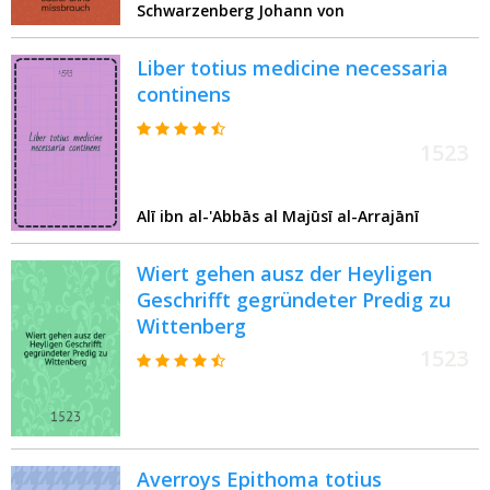
Schwarzenberg Johann von
Liber totius medicine necessaria
continens
1523
Alī ibn al-'Abbās al Majūsī al-Arrajānī
Wiert gehen ausz der Heyligen
Geschrifft gegründeter Predig zu
Wittenberg
1523
Averroys Epithoma totius