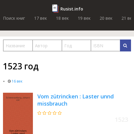
Rusist.info
Поиск книг
17 век
18 век
19 век
20 век
21 ве
1523 год
16 век
Vom zütrincken : Laster unnd
missbrauch
1523