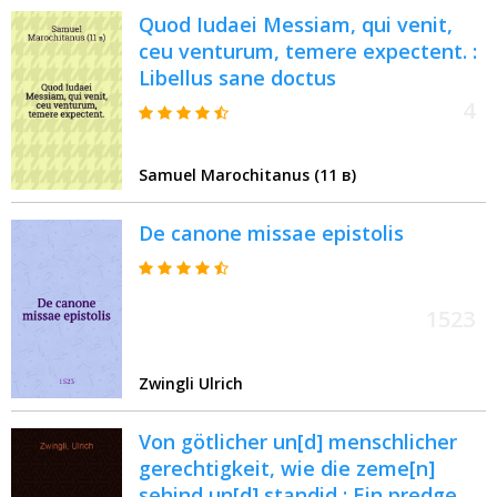
Quod Iudaei Messiam, qui venit,
ceu venturum, temere expectent. :
Libellus sane doctus
4
Samuel Marochitanus (11 в)
De canone missae epistolis
1523
Zwingli Ulrich
Von götlicher un[d] menschlicher
gerechtigkeit, wie die zeme[n]
sehind un[d] standid : Ein predge