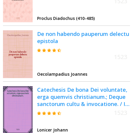
1523
Proclus Diadochus (410-485)
De non habendo pauperum delectu
epistola
1523
Oecolampadius Joannes
Catechesis De bona Dei voluntate,
erga quemvis christianum.; Deque
sanctorum cultu & invocatione. / Io.
Loniceri
1523
Lonicer Johann