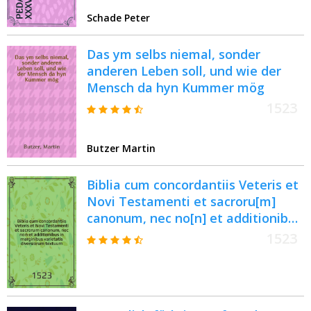
Schade Peter
Das ym selbs niemal, sonder
anderen Leben soll, und wie der
Mensch da hyn Kummer mög
1523
Butzer Martin
Biblia cum concordantiis Veteris et
Novi Testamenti et sacroru[m]
canonum, nec no[n] et additionibus
in marginibus varietatis
1523
diversiorum textuum: ac etiam
canonibus antiquis quattuor
Evangeliorum : Novissime autem
addite sunt concordantie ex viginti