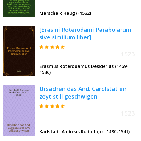
erwecken vermag &c. : Zü gestelt
dem edlen Gestrengen Riter und
Marschalk Haug (-1532)
Kaiserlichen hauptman Herrn
Jörgen von Fronsperg zu
[Erasmi Roterodami Parabolarum
Mündelhain. &c
sive similium liber]
1523
Erasmus Roterodamus Desiderius (1469-
1536)
Ursachen das And. Carolstat ein
zeyt still geschwigen
1523
Karlstadt Andreas Rudolf (ок. 1480-1541)