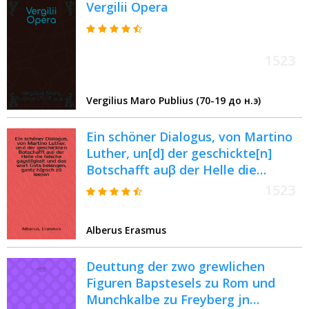
Vergilii Opera
1523
Vergilius Maro Publius (70-19 до н.э)
Ein schöner Dialogus, von Martino
Luther, un[d] der geschickte[n]
Botschafft auβ der Helle die
falsche gaystligkait und das wort
1523
Gots belangen, gantz hüpsch zü
leeβen
Alberus Erasmus
Deuttung der zwo grewlichen
Figuren Bapstesels zu Rom und
Munchkalbe zu Freyberg jn