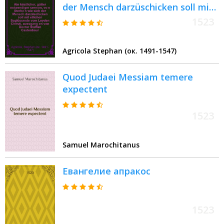
der Mensch darzüschicken soll mit
etlichen Scglüssrede vom Leyden
1523
Christi, aussgang[e]n von Doctor
Steffan Castenbaur, Augustiner
Agricola Stephan (ок. 1491-1547)
Orde[n]s in seiner Gefäncknuss
umb Gottes Worts Willenn, zü
Quod Judaei Messiam temere
Müldorff
expectent
1523
Samuel Marochitanus
Евангелие апракос
1523