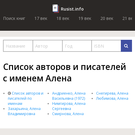
Rusist.info
Поиск книг
17 век
18 век
19 век
20 век
21 ве
Список авторов и писателей
с именем Алена
Список авторов и
Андриенко, Алена
Снегирева, Алена
писателей по
Васильевна (1972)
Любимова, Алена
именам
Нимгирова, Алена
Захарьина, Алена
Сергеевна
Владимировна
Смирнова, Алена