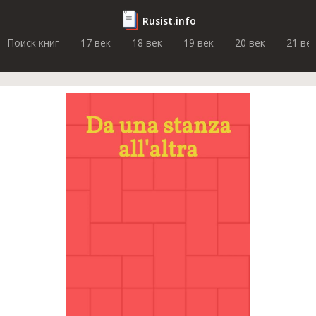
Rusist.info
Поиск книг
17 век
18 век
19 век
20 век
21 ве