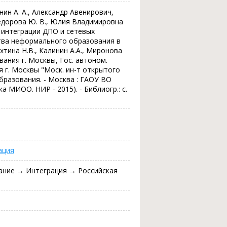
нин А. А., Александр Авенирович,
едорова Ю. В., Юлия Владимировна
 интеграции ДПО и сетевых
тва неформального образования в
ина Н.В., Калинин А.А., Миронова
ания г. Москвы, Гос. автоном.
 г. Москвы "Моск. ин-т открытого
бразования. - Москва : ГАОУ ВО
ека МИОО. НИР - 2015). - Библиогр.: с.
ация
ание → Интеграция → Российская