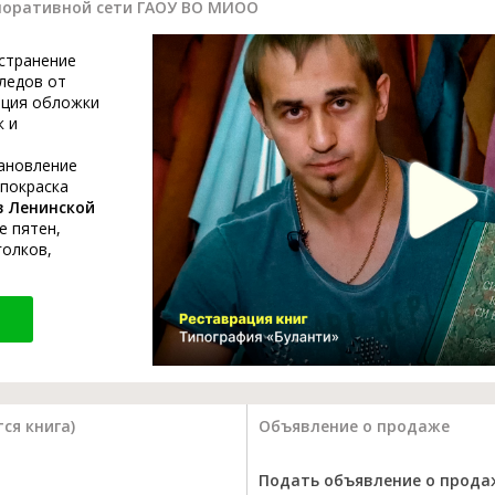
поративной сети ГАОУ ВО МИОО
устранение
ледов от
ация обложки
к и
тановление
 покраска
в Ленинской
е пятен,
голков,
ся книга)
Объявление о продаже
Подать объявление о прода