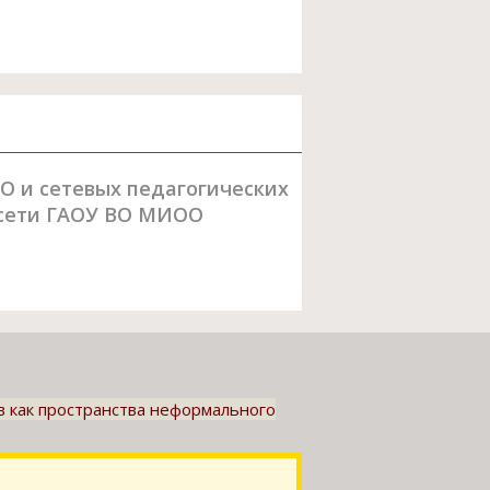
О и сетевых педагогических
 сети ГАОУ ВО МИОО
 как пространства неформального