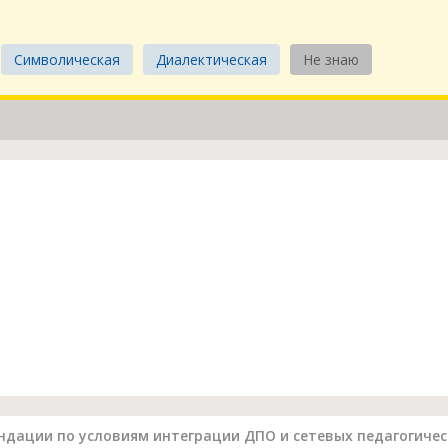
Символическая
Диалектическая
Не знаю
дации по условиям интеграции ДПО и сетевых педагогичес