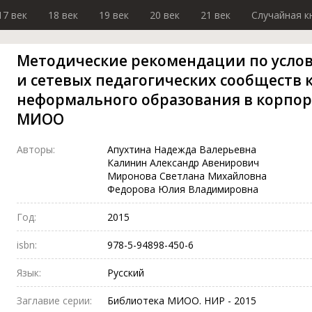
17 век
18 век
19 век
20 век
21 век
Случайная к
Методические рекомендации по усло
и сетевых педагогических сообществ 
неформального образования в корпор
МИОО
Авторы:
Апухтина Надежда Валерьевна
Калинин Александр Авенирович
Миронова Светлана Михайловна
Федорова Юлия Владимировна
Год:
2015
isbn:
978-5-94898-450-6
Язык:
Русский
Заглавие серии:
Библиотека МИОО. НИР - 2015