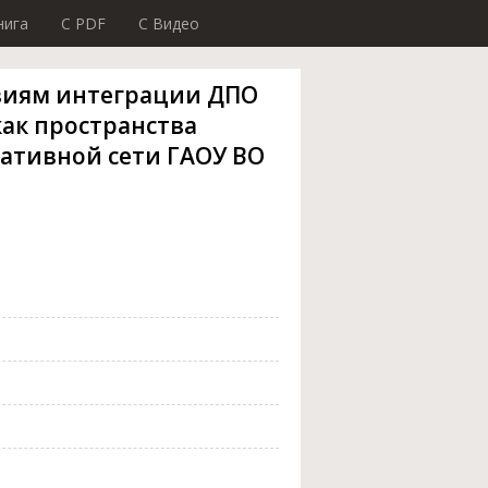
нига
C PDF
C Видео
виям интеграции ДПО
как пространства
ативной сети ГАОУ ВО