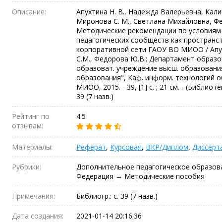
Описание:
Апухтина Н. В., Надежда Валерьевна, Кали
Миронова С. М., Светлана Михайловна, Ф
Методические рекомендации по условиям
педагогических сообществ как пространс
корпоративной сети ГАОУ ВО МИОО / Апухт
С.М., Федорова Ю.В.; Департамент образов
образоват. учреждение высш. образования
образования", Каф. информ. технологий о
МИОО, 2015. - 39, [1] с. ; 21 см. - (Библиот
39 (7 назв.)
Рейтинг по
4.5
отзывам:
Материалы:
Реферат
,
Курсовая
,
ВКР/Диплом
,
Диссерт
Рубрики:
Дополнительное педагогическое образов
Федерация → Методические пособия
Примечания:
Библиогр.: с. 39 (7 назв.)
Дата создания:
2021-01-14 20:16:36