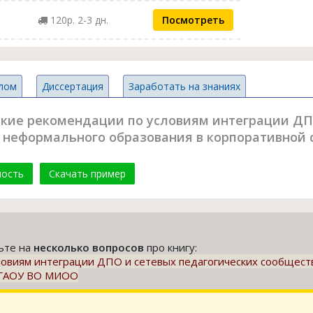
120р. 2-3 дн.
Посмотреть
лом
Диссертация
Заработать на знаниях
кие рекомендации по условиям интеграции ДП
а неформального образования в корпоративной
мость
Скачать пример
тьте на
несколько вопросов
про книгу:
овиям интеграции ДПО и сетевых педагогических сообществ
и ГАОУ ВО МИОО