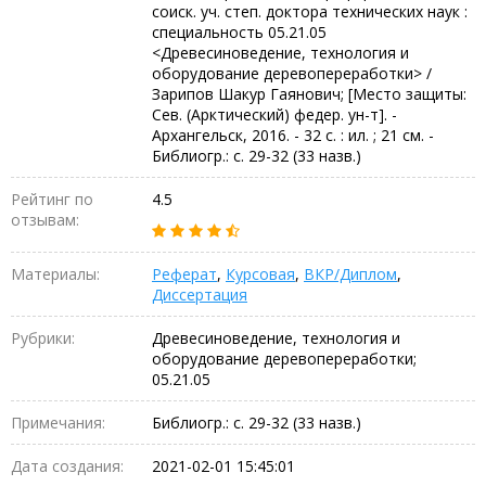
соиск. уч. степ. доктора технических наук :
специальность 05.21.05
<Древесиноведение, технология и
оборудование деревопереработки> /
Зарипов Шакур Гаянович; [Место защиты:
Сев. (Арктический) федер. ун-т]. -
Архангельск, 2016. - 32 с. : ил. ; 21 см. -
Библиогр.: с. 29-32 (33 назв.)
Рейтинг по
4.5
отзывам:
Материалы:
Реферат
,
Курсовая
,
ВКР/Диплом
,
Диссертация
Рубрики:
Древесиноведение, технология и
оборудование деревопереработки;
05.21.05
Примечания:
Библиогр.: с. 29-32 (33 назв.)
Дата создания:
2021-02-01 15:45:01