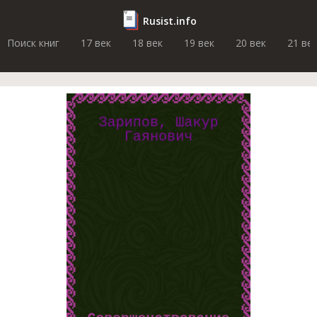
Rusist.info
Поиск книг
17 век
18 век
19 век
20 век
21 ве