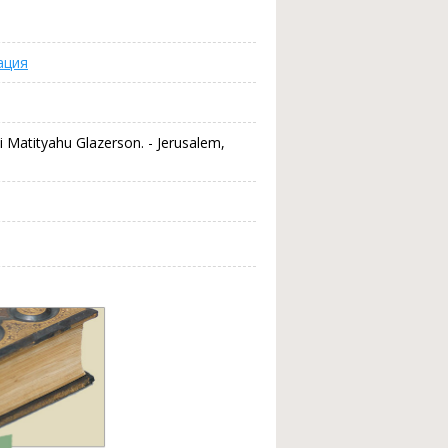
ация
bi Matityahu Glazerson. - Jerusalem,