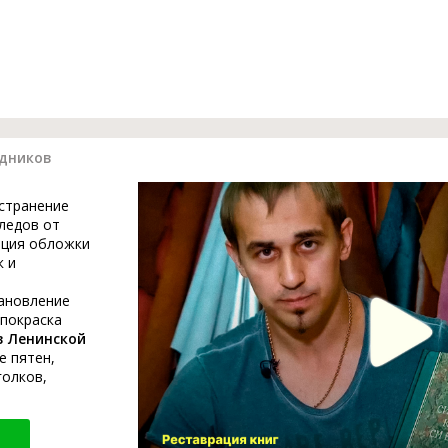
здников
устранение
ледов от
ация обложки
к и
тановление
 покраска
в Ленинской
е пятен,
голков,