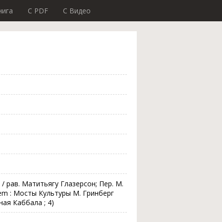
нига
C PDF
C Видео
/ рав. Матитьягу Глазерсон; Пер. М.
alem : Мосты Культуры М. Гринберг
нная Каббала ; 4)