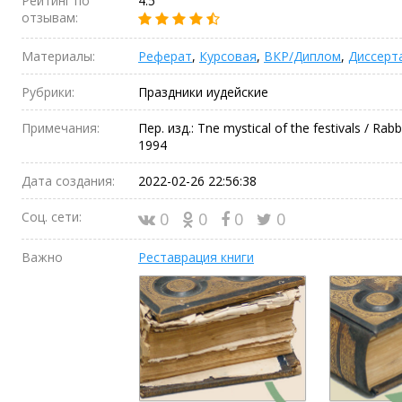
Рейтинг по
4.5
отзывам:
Материалы:
Реферат
,
Курсовая
,
ВКР/Диплом
,
Диссерт
Рубрики:
Праздники иудейские
Примечания:
Пер. изд.: Tne mystical of the festivals / Rab
1994
Дата создания:
2022-02-26 22:56:38
Соц. сети:
0
0
0
0
Важно
Реставрация книги