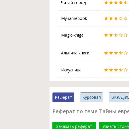
Читай-город
Mynamebook
Magic-kniga
Альпина книги
Искусница
Реферат
Курсовая
ВКР/Дип
Реферат по теме Тайны евр
Заказать реферат
Узнать стои