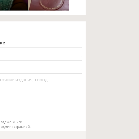
же
одаже книги.
 администрацией.