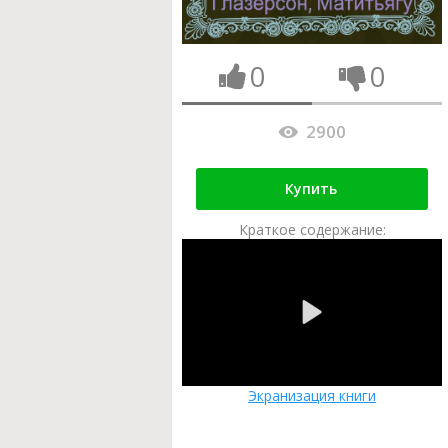
0
0
2900
Купить
Краткое содержание:
Экранизация книги