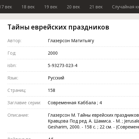
17 век
18 век
19 век
20 век
21 век
Случайная к
Тайны еврейских праздников
Автор:
Глазерсон Матитьягу
Год:
2000
isbn:
5-93273-023-4
Язык:
Русский
Страниц:
158
Заглавие серии:
Современная Каббала ; 4
Описание:
Глазерсон М. Тайны еврейских праздников 
Кравцова Под ред. А. Шамиса. - М. ; Jerus
Gesharim, 2000. - 158 с. ; 22 см. - (Совреме