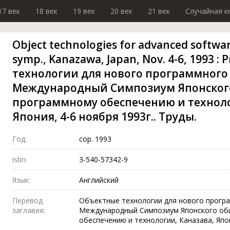
17 век
18 век
19 век
20 век
21 век
Случайная к
Object technologies for advanced software 
symp., Kanazawa, Japan, Nov. 4-6, 1993 :
технологии для нового программного 
Международный Симпозиум Японского
программному обеспечению и техноло
Япония, 4-6 ноября 1993г.. Труды.
Год:
cop. 1993
isbn:
3-540-57342-9
Язык:
Английский
Перевод
Объектные технологии для нового програ
заглавия:
Международный Симпозиум Японского об
обеспечению и технологии, Каназава, Япон