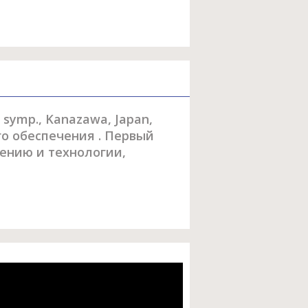
. symp., Kanazawa, Japan,
го обеспечения . Первый
ению и технологии,