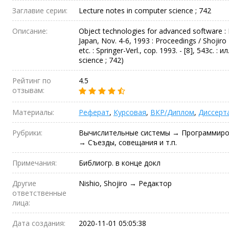
Заглавие серии:
Lecture notes in computer science ; 742
Описание:
Object technologies for advanced software : 
Japan, Nov. 4-6, 1993 : Proceedings / Shojiro 
etc. : Springer-Verl., cop. 1993. - [8], 543c. : 
science ; 742)
Рейтинг по
4.5
отзывам:
Материалы:
Реферат
,
Курсовая
,
ВКР/Диплом
,
Диссерт
Рубрики:
Вычислительные системы → Программиро
→ Съезды, совещания и т.п.
Примечания:
Библиогр. в конце докл
Другие
Nishio, Shojiro → Редактор
ответственные
лица:
Дата создания:
2020-11-01 05:05:38