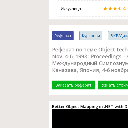
Искусница
Реферат
Курсовая
ВКР/Дип
Реферат по теме Object techno
Nov. 4-6, 1993 : Proceeding
Международный Симпозиум 
Каназава, Япония, 4-6 ноября
Заказать реферат
Узнать стои
Better Object Mapping in .NET with Da