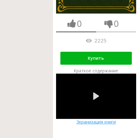
0
0
2225
Купить
Краткое содержание:
Экранизация книги