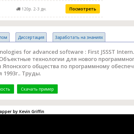
120р. 2-3 дн.
Посмотреть
лом
Диссертация
Заработать на знаниях
logies for advanced software : First JSSST Intern
s = Объектные технологии для нового программно
Японского общества по программному обеспеч
 1993г.. Труды.
мость
Скачать пример
pper by Kevin Griffin