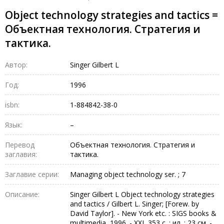
Object technology strategies and tactics =
Объектная технология. Стратегия и
тактика.
Автор:
Singer Gilbert L
Год:
1996
isbn:
1-884842-38-0
Язык:
–
Перевод
Объектная технология. Стратегия и
заглавия:
тактика.
Заглавие серии:
Managing object technology ser. ; 7
Описание:
Singer Gilbert L Object technology strategies
and tactics / Gilbert L. Singer; [Forew. by
David Taylor]. - New York etc. : SIGS books &
multimedia, 1996. - XXI, 353 c. : ил. ; 23 см. -