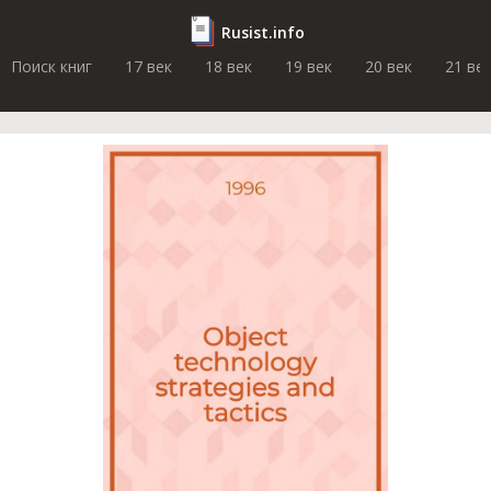
Rusist.info
Поиск книг
17 век
18 век
19 век
20 век
21 ве