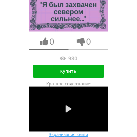
0
0
980
Купить
Краткое содержание:
Экранизация книги