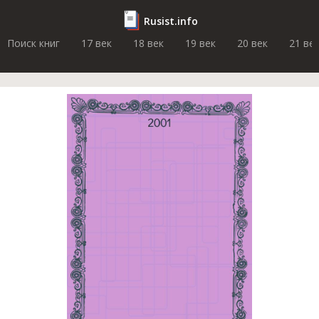
Rusist.info
Поиск книг
17 век
18 век
19 век
20 век
21 ве