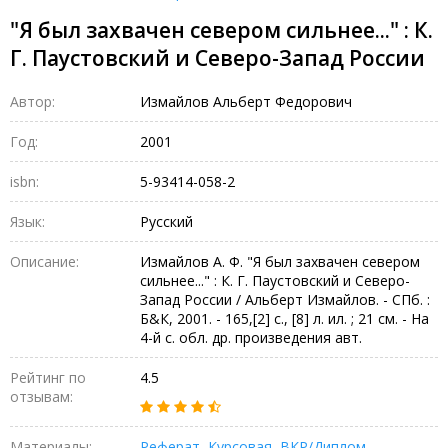
"Я был захвачен севером сильнее..." : К.
Г. Паустовский и Северо-Запад России
Автор:
Измайлов Альберт Федорович
Год:
2001
isbn:
5-93414-058-2
Язык:
Русский
Описание:
Измайлов А. Ф. "Я был захвачен севером
сильнее..." : К. Г. Паустовский и Северо-
Запад России / Альберт Измайлов. - СПб. :
Б&К, 2001. - 165,[2] с., [8] л. ил. ; 21 см. - На
4-й с. обл. др. произведения авт.
Рейтинг по
4.5
отзывам:
Материалы:
Реферат
,
Курсовая
,
ВКР/Диплом
,