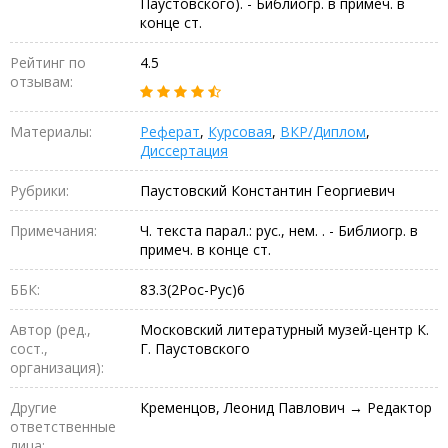
Паустовского). - Библиогр. в примеч. в
конце ст.
Рейтинг по
4.5
отзывам:
Материалы:
Реферат
,
Курсовая
,
ВКР/Диплом
,
Диссертация
Рубрики:
Паустовский Константин Георгиевич
Примечания:
Ч. текста парал.: рус., нем. . - Библиогр. в
примеч. в конце ст.
ББК:
83.3(2Рос-Рус)6
Автор (ред.,
Московский литературный музей-центр К.
сост.,
Г. Паустовского
организация):
Другие
Кременцов, Леонид Павлович → Редактор
ответственные
лица: