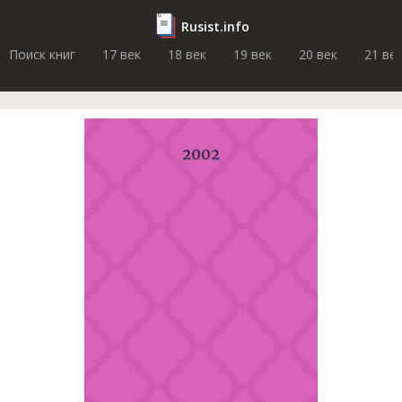
Rusist.info
Поиск книг
17 век
18 век
19 век
20 век
21 ве