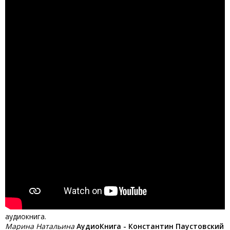
аудиокнига.
Марина Натальина
АудиоКнига - Константин Паустовский