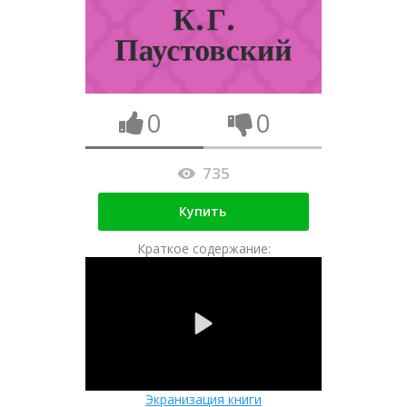
0
0
735
Купить
Краткое содержание:
Экранизация книги