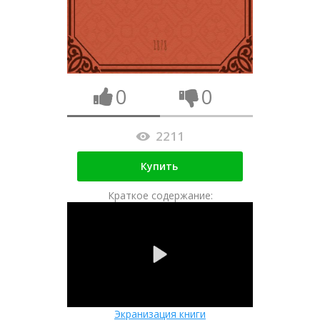
0
0
2211
Купить
Краткое содержание:
Экранизация книги