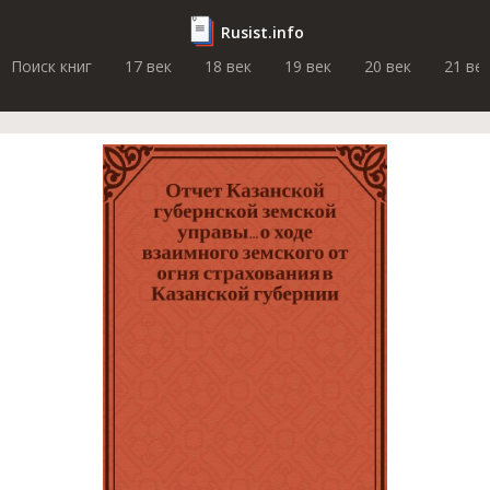
Rusist.info
Поиск книг
17 век
18 век
19 век
20 век
21 ве