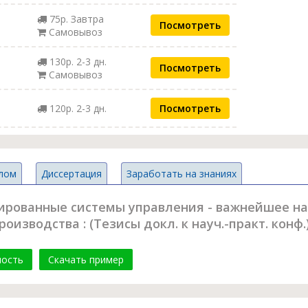
75р. Завтра
Посмотреть
Самовывоз
130р. 2-3 дн.
Посмотреть
Самовывоз
120р. 2-3 дн.
Посмотреть
лом
Диссертация
Заработать на знаниях
зированные системы управления - важнейшее н
оизводства : (Тезисы докл. к науч.-практ. конф.
мость
Скачать пример