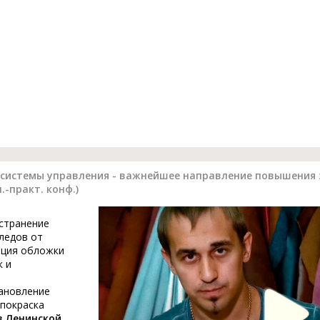
системы управления - важнейшее направление повышения 
.-практ. конф.)
устранение
ледов от
ация обложки
к и
тановление
 покраска
в Ленинской