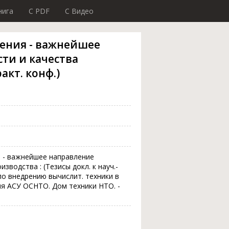
нига
C PDF
C Видео
ения - важнейшее
ти и качества
акт. конф.)
 - важнейшее направление
водства : (Тезисы докл. к науч.-
 по внедрению вычислит. техники в
ия АСУ ОСНТО. Дом техники НТО. -