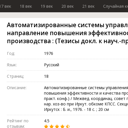
17 век
18 век
19 век
20 век
21 век
Случайная к
Автоматизированные системы управл
направление повышения эффективнос
производства : (Тезисы докл. к науч.-пр
Год:
1976
Язык:
Русский
Страниц:
18
Описание:
Автоматизированные системы управления
повышения эффективности и качества произ
практ. конф.) / Межвед. координац. совет
нар. хоз-во при Иркут. обкоме КПСС. Секц
Иркутск : Б. и., 1976. - 18 с. ; 20 см
Рейтинг по
4.5
отзывам: