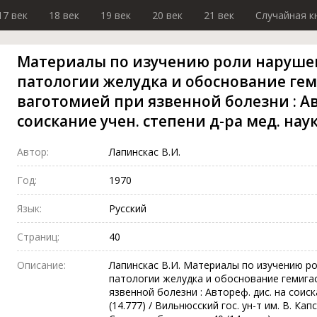
17 век
18 век
19 век
20 век
21 век
Случайная к
Материалы по изучению роли нарушен
патологии желудка и обоснование ге
ваготомией при язвенной болезни : Ав
соискание учен. степени д-ра мед. наук 
Автор:
Лапинскас В.И.
Год:
1970
Язык:
Русский
Страниц:
40
Описание:
Лапинскас В.И. Материалы по изучению р
патологии желудка и обоснование гемига
язвенной болезни : Автореф. дис. на соиска
(14.777) / Вильнюсский гос. ун-т им. В. Капсу