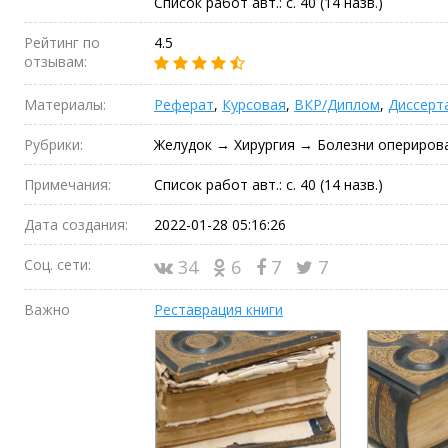
Список работ авт.: с. 40 (14 назв.)
Рейтинг по
4.5
отзывам:
Материалы:
Реферат
,
Курсовая
,
ВКР/Диплом
,
Диссерт
Рубрики:
Желудок → Хирургия → Болезни опериров
Примечания:
Список работ авт.: с. 40 (14 назв.)
Дата создания:
2022-01-28 05:16:26
Соц. сети:
34
6
7
7
Важно
Реставрация книги