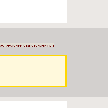
астрэктомии с ваготомией при