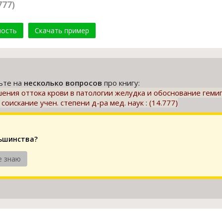
777)
мость
Скачать пример
тьте на
несколько вопросов
про книгу:
ния оттока крови в патологии желудка и обоснование гемиг
соискание учен. степени д-ра мед. наук : (14.777)
льшинства?
е знаю