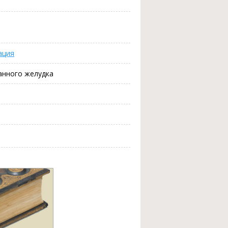
ация
анного желудка