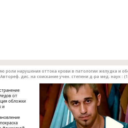
ю роли нарушения оттока крови в патологии желудка и об
втореф. дис. на соискание учен. степени д-ра мед. наук : (1
устранение
ледов от
ация обложки
к и
тановление
 покраска