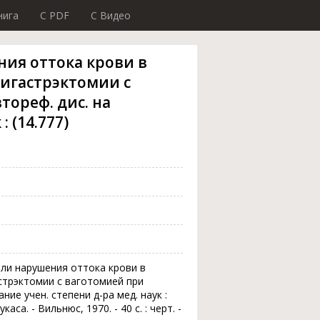
нига
C PDF
C Видео
ия оттока крови в
мигастрэктомии с
тореф. дис. на
: (14.777)
оли нарушения оттока крови в
стрэктомии с ваготомией при
ние учен. степени д-ра мед. наук :
каса. - Вильнюс, 1970. - 40 с. : черт. -