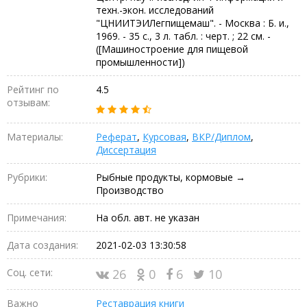
техн.-экон. исследований
"ЦНИИТЭИЛегпищемаш". - Москва : Б. и.,
1969. - 35 с., 3 л. табл. : черт. ; 22 см. -
([Машиностроение для пищевой
промышленности])
Рейтинг по
4.5
отзывам:
Материалы:
Реферат
,
Курсовая
,
ВКР/Диплом
,
Диссертация
Рубрики:
Рыбные продукты, кормовые →
Производство
Примечания:
На обл. авт. не указан
Дата создания:
2021-02-03 13:30:58
Соц. сети:
26
0
6
10
Важно
Реставрация книги