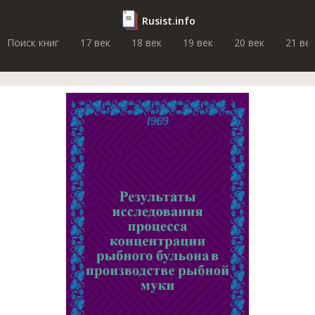
Rusist.info
Поиск книг
17 век
18 век
19 век
20 век
21 ве