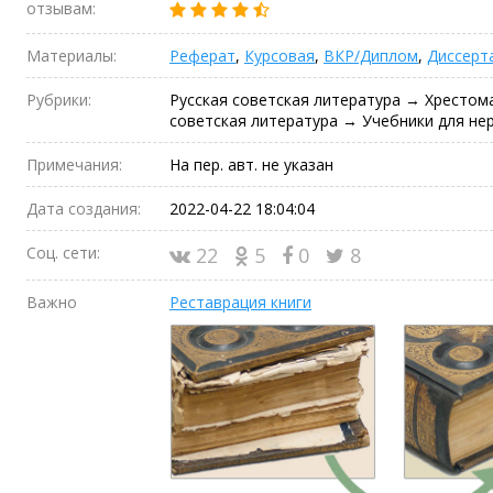
отзывам:
Материалы:
Реферат
,
Курсовая
,
ВКР/Диплом
,
Диссерт
Рубрики:
Русская советская литература → Хрестома
советская литература → Учебники для не
Примечания:
На пер. авт. не указан
Дата создания:
2022-04-22 18:04:04
Соц. сети:
22
5
0
8
Важно
Реставрация книги