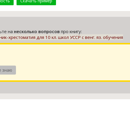
мость
Скачать пример
тьте на
несколько вопросов
про книгу:
ник-хрестоматия для 10 кл. школ УССР с венг. яз. обучения
е знаю