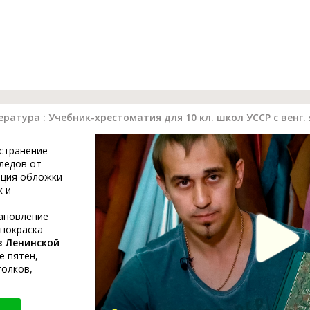
ратура : Учебник-хрестоматия для 10 кл. школ УССР с венг. 
устранение
ледов от
ация обложки
к и
тановление
 покраска
в Ленинской
е пятен,
голков,