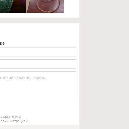
же
одаже книги.
 администрацией.