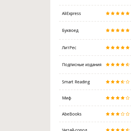
AliExpress
Буквоед
ЛитРес
Подписные издания
Smart Reading
Миф
AbeBooks
Читай-город