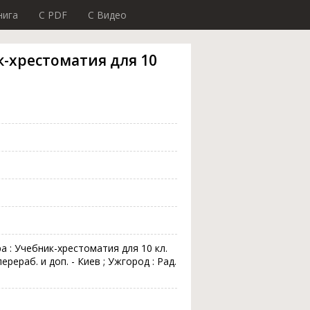
нига
C PDF
C Видео
к-хрестоматия для 10
а : Учебник-хрестоматия для 10 кл.
перераб. и доп. - Киев ; Ужгород : Рад.