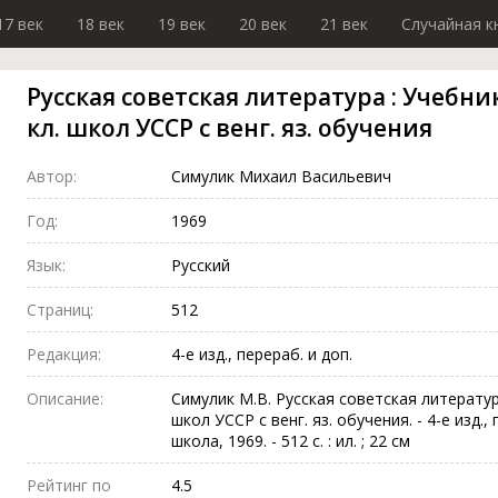
17 век
18 век
19 век
20 век
21 век
Случайная к
Русская советская литература : Учебни
кл. школ УССР с венг. яз. обучения
Автор:
Симулик Михаил Васильевич
Год:
1969
Язык:
Русский
Страниц:
512
Редакция:
4-е изд., перераб. и доп.
Описание:
Симулик М.В. Русская советская литератур
школ УССР с венг. яз. обучения. - 4-е изд., 
школа, 1969. - 512 с. : ил. ; 22 см
Рейтинг по
4.5