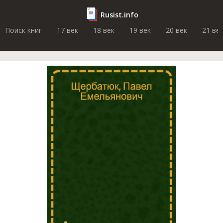
Rusist.info
Поиск книг
17 век
18 век
19 век
20 век
21 ве