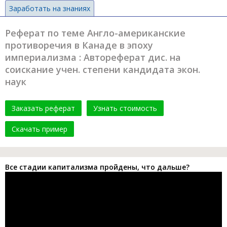
Заработать на знаниях
Реферат по теме Англо-американские
противоречия в Канаде в эпоху
империализма : Автореферат дис. на
соискание учен. степени кандидата экон.
наук
Заказать реферат
Узнать стоимость
Скачать пример
Все стадии капитализма пройдены, что дальше?