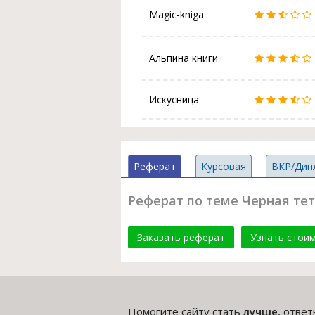
Magic-kniga
Альпина книги
Искусница
Реферат
Курсовая
ВКР/Дип
Реферат по теме Черная тет
Заказать реферат
Узнать стои
Помогите сайту стать
лучше
, отве