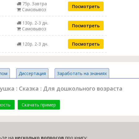
75р. Завтра
Посмотреть
Самовывоз
130р. 2-3 дн.
Посмотреть
Самовывоз
120р. 2-3 дн.
Посмотреть
лом
Диссертация
Заработать на знаниях
ушка : Сказка : Для дошкольного возраста
мость
Скачать пример
тьте на
несколько вопросов
про книгу: