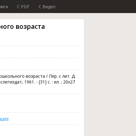
нига
C PDF
C Видео
ного возраста
ошкольного возраста / Пер. с лит. Д.
итиздат, 1961. - [31] с. : ил. ; 20х27
ация