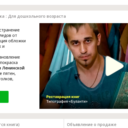
ка : Для дошкольного возраста
устранение
ледов от
ация обложки
к и
тановление
 покраска
в Ленинской
е пятен,
голков,
ся книга)
Объявление о продаже