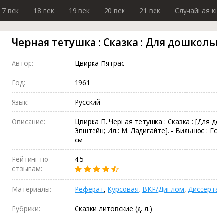
17 век
18 век
19 век
20 век
21 век
Случайная к
Черная тетушка : Сказка : Для дошколь
Автор:
Цвирка Пятрас
Год:
1961
Язык:
Русский
Описание:
Цвирка П. Черная тетушка : Сказка : [Для д
Эпштейн; Ил.: М. Ладигайте]. - Вильнюс : Госл
см
Рейтинг по
4.5
отзывам:
Материалы:
Реферат
,
Курсовая
,
ВКР/Диплом
,
Диссерт
Рубрики:
Сказки литовские (д. л.)