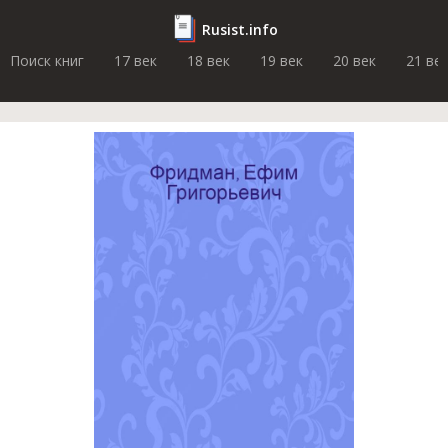
Rusist.info
Поиск книг
17 век
18 век
19 век
20 век
21 ве