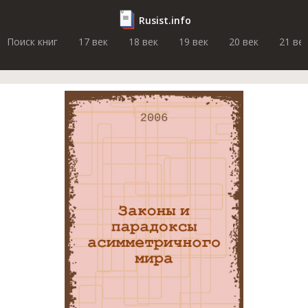
Rusist.info
Поиск книг
17 век
18 век
19 век
20 век
21 ве