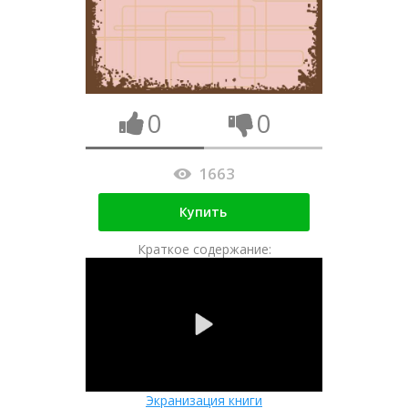
0
0
1663
Купить
Краткое содержание:
Экранизация книги