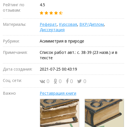
Рейтинг по
4.5
отзывам:
Материалы:
Реферат
,
Курсовая
,
ВКР/Диплом
,
Диссертация
Рубрики:
Асимметрия в природе
Примечания:
Список работ авт.: с. 38-39 (23 назв.) и в
тексте
Дата создания:
2021-07-25 00:43:19
Соц. сети:
0
0
0
0
Важно
Реставрация книги