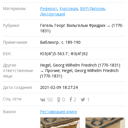
Материалы:
Реферат
,
Курсовая
,
ВКР/Диплом
,
Диссертация
Рубрики:
Гегель Георг Вильгельм Фридрих → (1770-
1831)
Примечания:
Библиогр.: с. 189-190
ББК:
Ю3(4Г)5-563.7 ; Ф3(4Г)92
Другие
Hegel, Georg Wilhelm Friedrich (1770-1831)
ответственные
→ Прочие; Hegel, Georg Wilhelm Friedrich
лица:
(1770-1831)
Дата создания:
2021-02-09 18:27:24
Соц. сети:
50
0
2
1
Важно
Реставрация книги