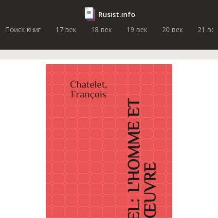
Rusist.info
Поиск книг
17 век
18 век
19 век
20 век
21 ве