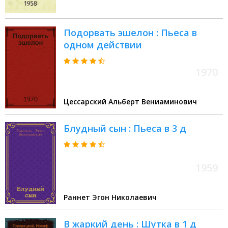
Подорвать эшелон : Пьеса в
одном действии
1970
Цессарский Альберт Вениаминович
Блудный сын : Пьеса в 3 д
1959
Раннет Эгон Николаевич
В жаркий день : Шутка в 1 д