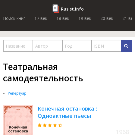
Rusist.info
Поиск книг
17 век
18 век
19 век
20 век
21 ве
Театральная
самодеятельность
Репертуар
Конечная остановка :
Одноактные пьесы
1968