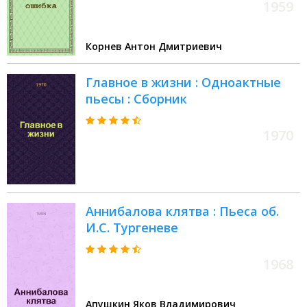
1959
Корнев Антон Дмитриевич
Главное в жизни : Одноактные
пьесы : Сборник
1970
Аннибалова клятва : Пьеса об.
И.С. Тургеневе
1968
Апушкин Яков Владимирович