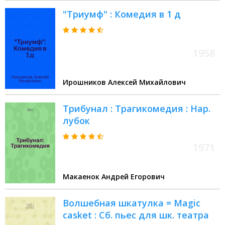
"Триумф" : Комедия в 1 д
1958
Ирошников Алексей Михайлович
Трибунал : Трагикомедия : Нар.
лубок
1971
Макаенок Андрей Егорович
Волшебная шкатулка = Magic
casket : Сб. пьес для шк. театра