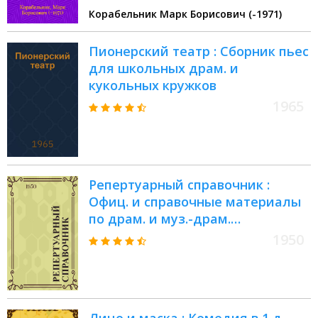
Корабельник Марк Борисович (-1971)
Пионерский театр : Сборник пьес
для школьных драм. и
кукольных кружков
1965
Репертуарный справочник :
Офиц. и справочные материалы
по драм. и муз.-драм.
произведениям для работников
1950
учреждений искусств, театр.-
зрелищных предприятий и
худож. самодеятельности