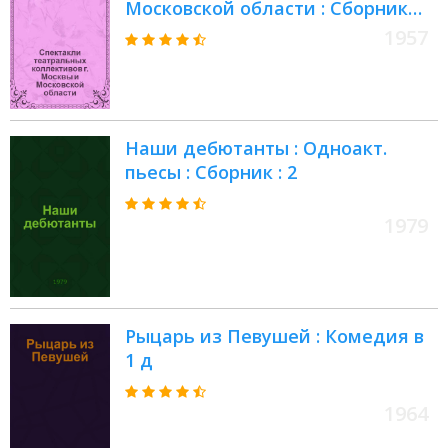
Московской области : Сборник
статей
1957
Наши дебютанты : Одноакт.
пьесы : Сборник : 2
1979
Рыцарь из Певушей : Комедия в
1 д
1964