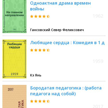
Одноактная драма времен
войны
1962
Гансовский Север Феликсович
Любящие сердца : Комедия в 1 д
1959
Кэ Янь
Бородатая педагогика : (работа
педагога над собой)
2017