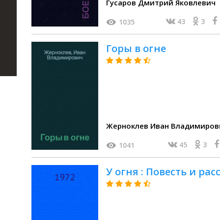
Гусаров Дмитрий Яковлевич
43
3
1035
Горы в огне
Жерноклев Иван Владимиров
45
3
1041
У огня : Повесть и рас