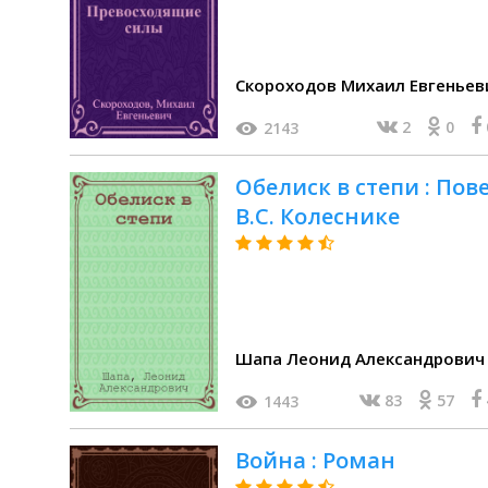
Скороходов Михаил Евгеньев
2
0
2143
Обелиск в степи : Пове
В.С. Колеснике
Шапа Леонид Александрович
83
57
1443
Война : Роман