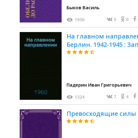
Быков Василь
0
0
1930
На главном направлен
Берлин. 1942-1945 : З
Падерин Иван Григорьевич
7
4
1324
Превосходящие силы 