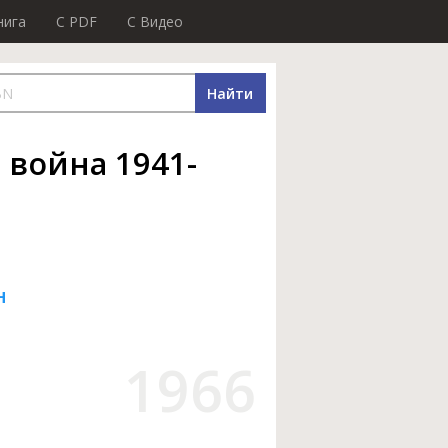
нига
C PDF
C Видео
Найти
 война 1941-
н
1966