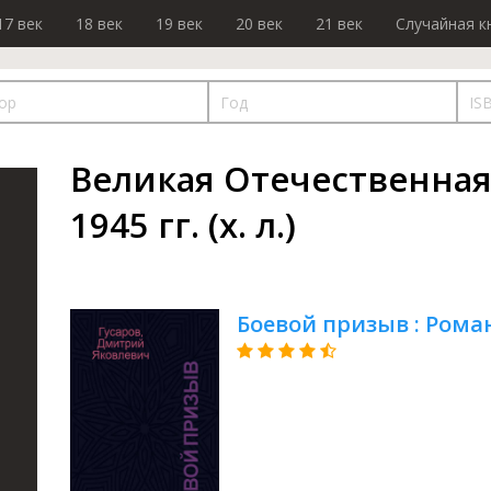
17 век
18 век
19 век
20 век
21 век
Случайная к
Великая Отечественная
1945 гг. (х. л.)
Боевой призыв : Рома