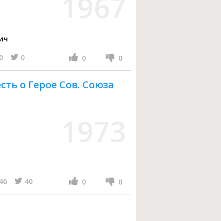
1967
ич
0
0
0
0
сть о Герое Сов. Союза
1973
46
40
0
0