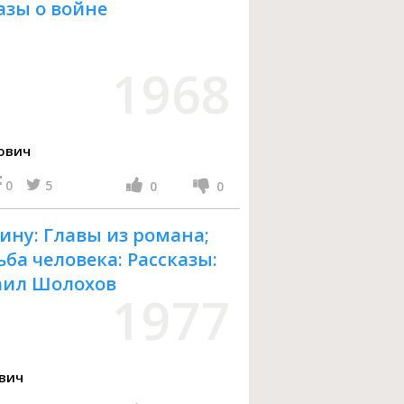
зы о войне
1968
ович
0
5
0
0
ину: Главы из романа;
ба человека: Рассказы:
хаил Шолохов
1977
вич