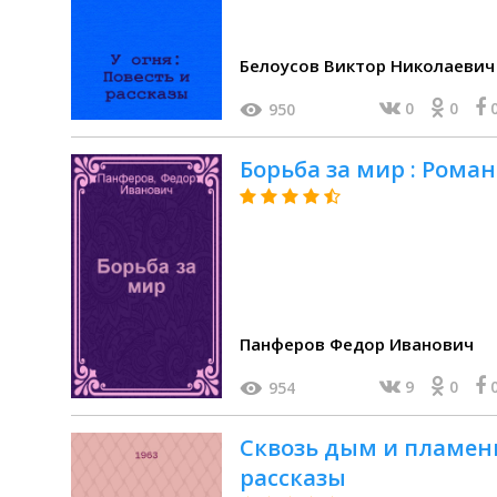
Белоусов Виктор Николаевич
0
0
950
Борьба за мир : Роман 
Панферов Федор Иванович
9
0
954
Сквозь дым и пламен
рассказы