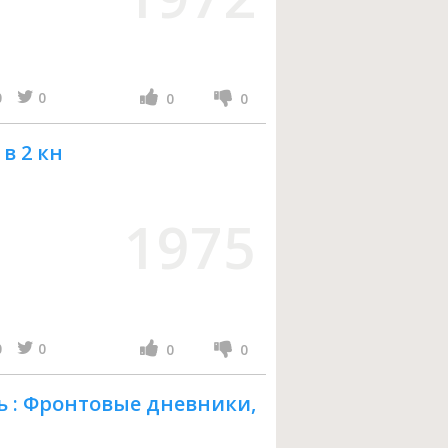
0
0
0
0
в 2 кн
1975
0
0
0
0
ь : Фронтовые дневники,