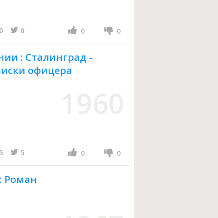
0
0
0
0
ии : Сталинград -
аписки офицера
1960
5
5
0
0
: Роман