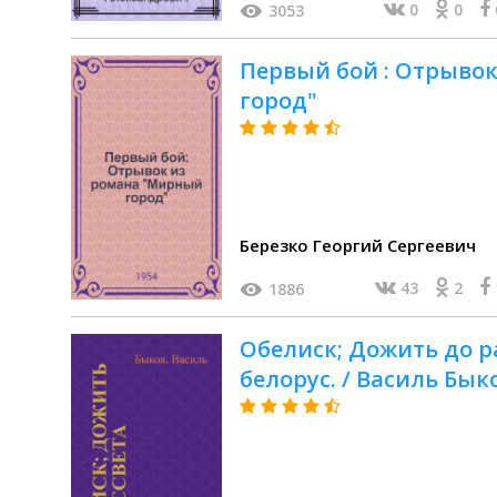
0
0
3053
Первый бой : Отрыво
город"
Березко Георгий Сергеевич
43
2
1886
Обелиск; Дожить до ра
белорус. / Василь Бык