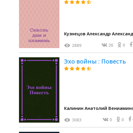
Кузнецов Александр Алексан
26
0
2889
Эхо войны : Повесть
Калинин Анатолий Вениамин
0
0
3083