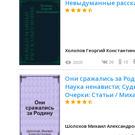
Невыдуманные расска
Холопов Георгий Константин
26
10
2020
Они сражались за Род
Наука ненависти; Судь
Очерки: Статьи / Ми
Шолохов Михаил Александро