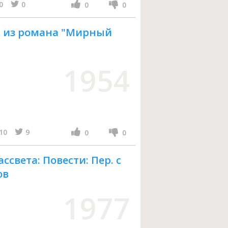
0
0
0
0
к из романа "Мирный
1954
10
9
0
0
ссвета: Повести: Пер. с
ов
1977