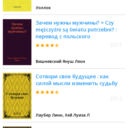
Уоллок
Зачем нужны мужчины? = Czy
mężczyżni są światu potrzebni? :
перевод с польского
2011
Вишневский Януш Леон
Сотвори свое будущее : как
силой мысли изменить судьбу
2012
Лаубер Линн, Хей Луиза Л