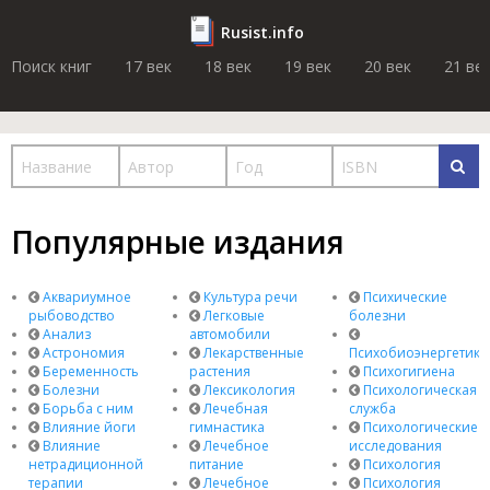
Rusist.info
Поиск книг
17 век
18 век
19 век
20 век
21 ве
Популярные издания
Аквариумное
Культура речи
Психические
рыбоводство
Легковые
болезни
Анализ
автомобили
Астрономия
Лекарственные
Психобиоэнергетика
Беременность
растения
Психогигиена
Болезни
Лексикология
Психологическая
Борьба с ним
Лечебная
служба
Влияние йоги
гимнастика
Психологические
Влияние
Лечебное
исследования
нетрадиционной
питание
Психология
терапии
Лечебное
Психология