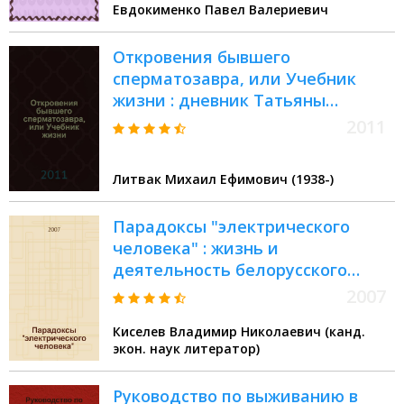
Евдокименко Павел Валериевич
др. : рекомендации опытного
специалиста
Откровения бывшего
сперматозавра, или Учебник
жизни : дневник Татьяны
Шафрановой
2011
Литвак Михаил Ефимович (1938-)
Парадоксы "электрического
человека" : жизнь и
деятельность белорусского
ученого Якова Оттоновича
2007
Наркевича-Иодко
Киселев Владимир Николаевич (канд.
экон. наук литератор)
Руководство по выживанию в