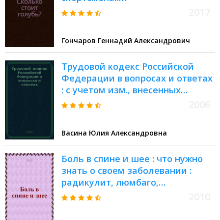
Консультативная
Приусадебное
Флирт
2017
психология
пчеловодство
Фэн-шуй
Косметология
Приусадебное
Химия
Космическое
растениеводство
Целительство
Гончаров Геннадий Александрович
пространство
Приусадебное
Ци-гун
Космонавтика
садоводство
Ци-гун терапия
Кошки
Продление
Шахматы
Трудовой кодекс Российской
Культура
Происхождение
Экономика
Культура на
Психиатрия
Этимология
Федерации в вопросах и ответах
приусадебных
Психически
Язык тела
: с учетом изм., внесенных
участках
больные
Языкознание
Федеральным законом N°90-ФЗ
2006
от 30. 06. 2006 г.
Васина Юлия Александровна
Боль в спине и шее : что нужно
знать о своем заболевании :
радикулит, люмбаго,
остеохондроз, спондилез,
2010
остеопороз, грыжа диска,
болознь Бехтерева, сутулость и