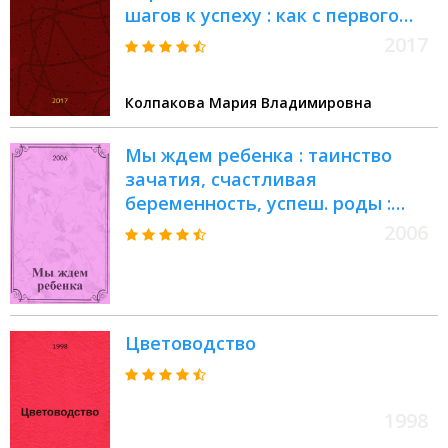
шагов к успеху : как с первого
сезона получить сверхурожай?;
2017
что может сгубить посадки и как
с этим бороться?; какие сорта
Колпакова Мария Владимировна
выбрать для своего региона?; как
правильно ухаживать,
Мы ждем ребенка : таинство
подвязывать и пасынковать?
зачатия, счастливая
беременность, успеш. роды :
энциклопедия
2006
Цветоводство
1998