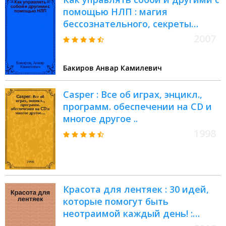
помощью НЛП : магия
бессознательного, секреты
эффективности, стратегия
2007
решения проблем, основы
разговорного гипноза,
Бакиров Анвар Камилевич
моделирование успеха,
возможности нашей памяти,
Casper : Все об играх, энцикл.,
искусство договариваться, как
программ. обеспечении на CD и
сэкономить время и усилия,
многое другое ..
главный секрет общения
1998
Красота для лентяек : 30 идей,
которые помогут быть
неотраимой каждый день! :
макияж. Лицо. Тело. Волосы