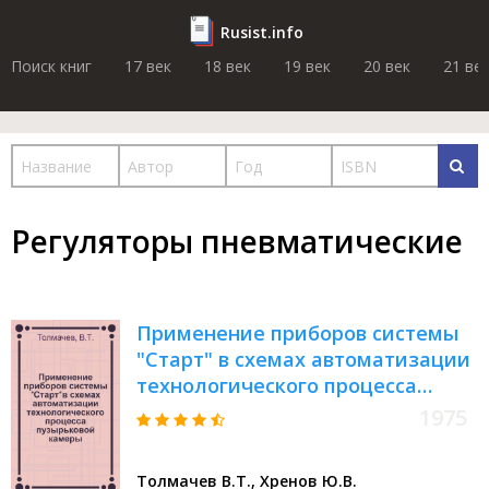
Rusist.info
Поиск книг
17 век
18 век
19 век
20 век
21 ве
Регуляторы пневматические
Применение приборов системы
"Старт" в схемах автоматизации
технологического процесса
пузырьковой камеры
1975
Толмачев В.Т., Хренов Ю.В.