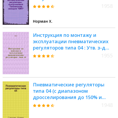
заводом "КИП"
1958
Норман Х.
Инструкция по монтажу и
эксплуатации пневматических
регуляторов типа 04 : Утв. з-д
"Теплоконтроль" ММ и П СССР
1955
20.1.1955
Пневматические регуляторы
типа 04 (с диапазоном
дросселирования до 150% и
автоматической перестановкой
1948
регулирующего органа) : 04-
ДП-610, 04-ДП-410, 04-ДМ-610, 04-