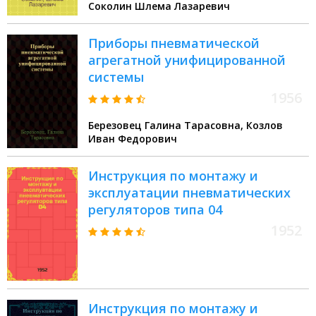
Соколин Шлема Лазаревич
ДМ-410, 04-ТГ-610, 04-ТГ-410, 04-
МГ-610, 04-МГ-410, 04-МС-610, 04-
Приборы пневматической
МС-410, 04-Э-610 : Инструкция
агрегатной унифицированной
системы
1956
Березовец Галина Тарасовна, Козлов
Иван Федорович
Инструкция по монтажу и
эксплуатации пневматических
регуляторов типа 04
1952
Инструкция по монтажу и