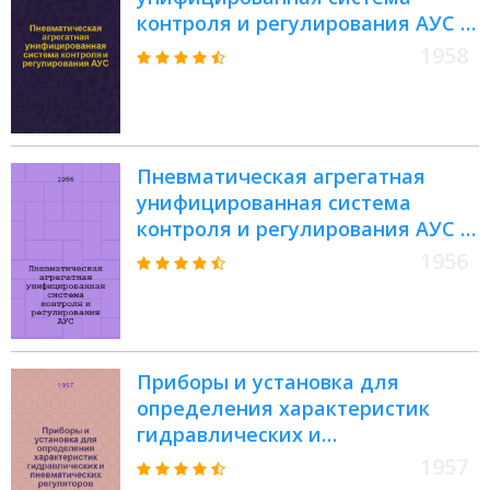
контроля и регулирования АУС :
Каталог
1958
Пневматическая агрегатная
унифицированная система
контроля и регулирования АУС :
Разраб. НИИТеплоприбором М-
1956
ва приборостроения и средств
автоматизации совместно с Ин-
том автоматики и телемеханики
Акад. наук СССР
Приборы и установка для
определения характеристик
гидравлических и
пневматических регуляторов
1957