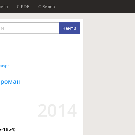
нига
C PDF
C Видео
Найти
атуре
 роман
2014
5-1954)