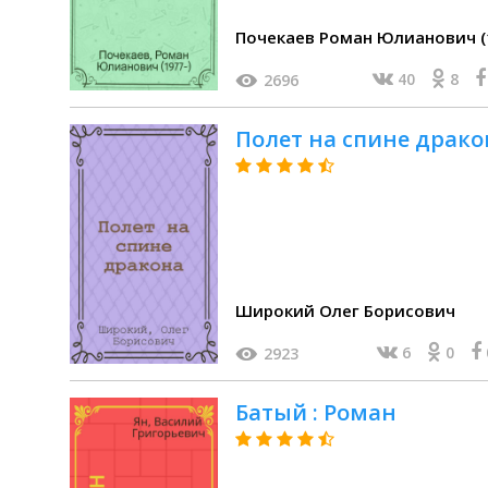
Почекаев Роман Юлианович (
40
8
2696
Полет на спине драко
Широкий Олег Борисович
6
0
2923
Батый : Роман