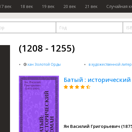
17 век
18 век
19 век
20 век
21 век
Случайная к
(1208 - 1255)
хан Золотой Орды
в художественной литер
Батый : исторический
Ян Василий Григорьевич (187