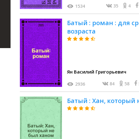
35
4
1534
Батый : роман : для 
возраста
Ян Василий Григорьевич
84
58
2936
Батый : Хан, который