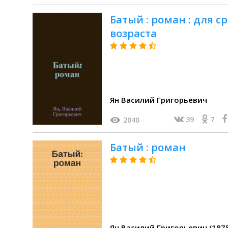
Батый : роман : для 
возраста
Ян Василий Григорьевич
39
7
2040
Батый : роман
Ян Василий Григорьевич (187