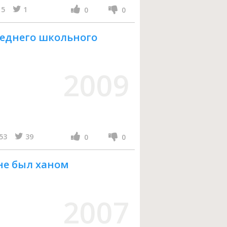
5
1
0
0
среднего школьного
2009
53
39
0
0
 не был ханом
2007