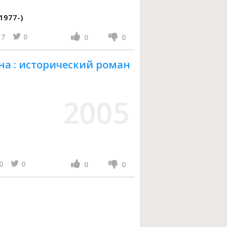
1977-)
7
0
0
0
на : исторический роман
2005
0
0
0
0