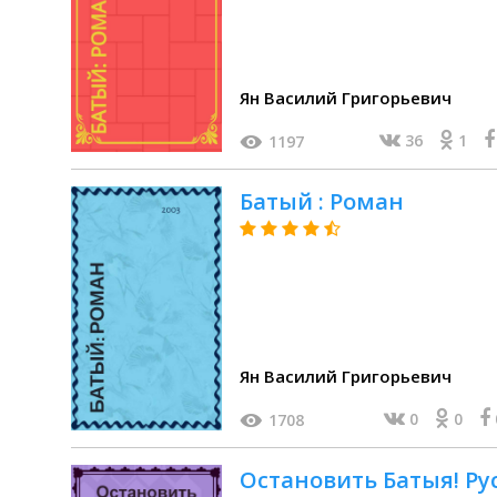
Ян Василий Григорьевич
36
1
1197
Батый : Роман
Ян Василий Григорьевич
0
0
1708
Остановить Батыя! Рус