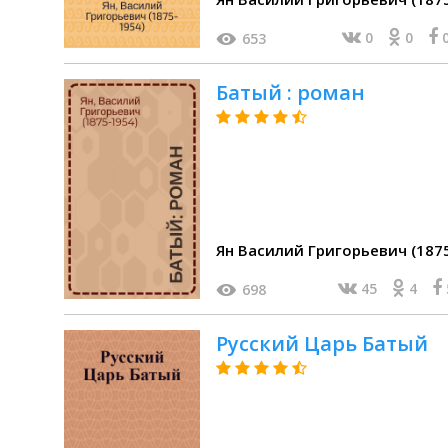
0
0
653
Батый : роман
Ян Василий Григорьевич (187
45
4
698
Русский Царь Батый