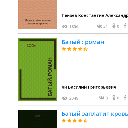
Пензев Константин Александ
31
0
1856
Батый : роман
Ян Василий Григорьевич
8
0
2049
Батый заплатит кровь