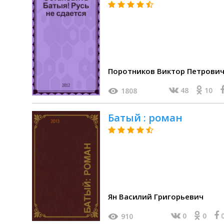
Поротников Виктор Петрови
48
10
1808
Батый : роман
Ян Василий Григорьевич
0
0
910