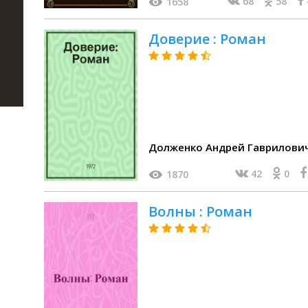
68
58
1658
Доверие : Роман
Долженко Андрей Гаврилови
42
0
1870
Волны : Роман