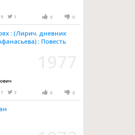
9
1
0
0
рях : (Лирич. дневник
фанасьева) : Повесть
1977
рович
7
3
0
0
ан