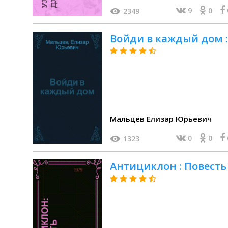
9
0
2349
Войди в каждый дом 
Мальцев Елизар Юрьевич
0
0
1323
Антициклон : Повесть