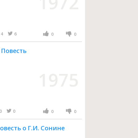
1972
4
6
0
0
 Повесть
1975
0
0
0
0
овесть о Г.И. Сонине