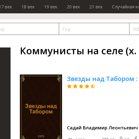
17 век
18 век
19 век
20 век
21 век
Случайная к
Коммунисты на селе (х. 
Звезды над Табором :
Садай Владимир Леонтьевич