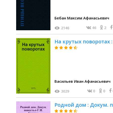
Бебан Максим Афанасьевич
46
2
2146
На крутых поворотах :
Васильев Иван Афанасьевич
0
0
3029
Родной дом : Докум. п