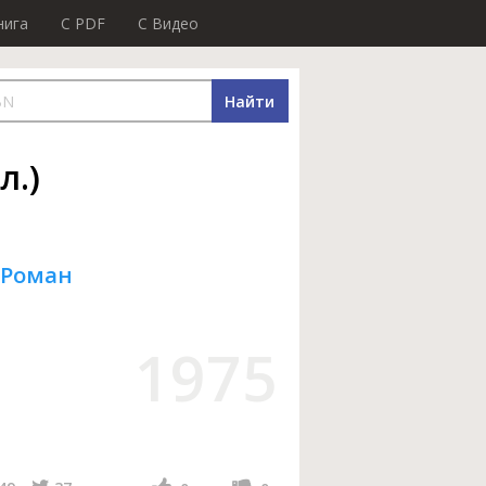
нига
C PDF
C Видео
Найти
л.)
 Роман
1975