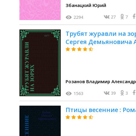
Збанацкий Юрий
27
7
2294
Трубят журавли на зо
Сергея Демьяновича А
Розанов Владимир Александ
39
3
1563
Птицы весенние : Ром