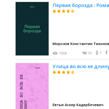
Первая борозда : Ром
Морозов Константин Тихоно
33
7
1958
Улица во всю ее длину
Евтых Аскер Кадербечевич