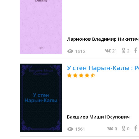
Ларионов Владимир Никитич
21
2
1615
У стен Нарын-Калы : 
Бахшиев Миши Юсупович
0
0
1561