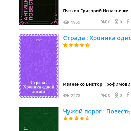
Пятков Григорий Игнатьевич
0
0
1955
Страда : Хроника одн
Иваненко Виктор Трофимови
0
0
2278
Чужой порог : Повесть