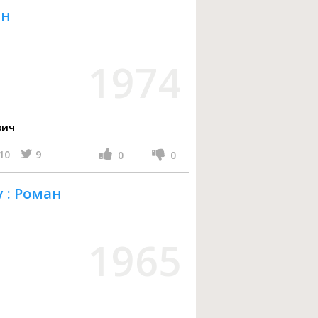
ан
1974
вич
10
9
0
0
 : Роман
1965