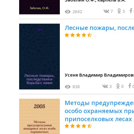
7
3
2642
Лесные пожары, после
Усеня Владимир Владимиров
3
0
838
Методы предупрежден
особо охраняемых пр
припоселковых лесах