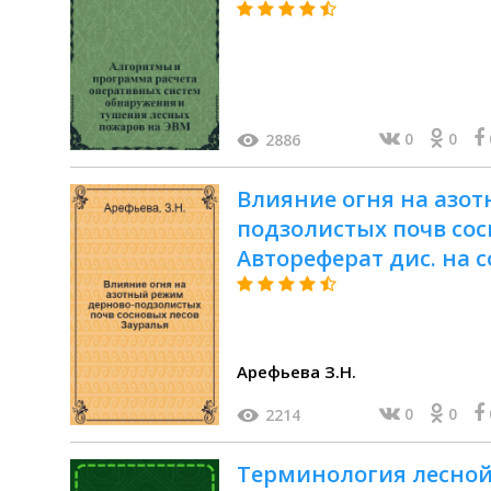
0
0
2886
Влияние огня на азо
подзолистых почв сос
Автореферат дис. на с
кандидата биол. наук
Арефьева З.Н.
0
0
2214
Терминология лесной