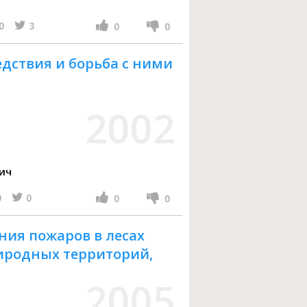
0
3
0
0
дствия и борьба с ними
2002
ич
0
0
0
0
ия пожаров в лесах
иродных территорий,
2005