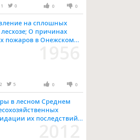
1
0
0
0
овление на сплошных
лесхозе; О причинах
х пожаров в Онежском
1956
ого хозяйства РСФСР.
ин-т лесного хозяйства
2
5
0
0
ры в лесном Среднем
лесохозяйственных
идации их последствий :
2012