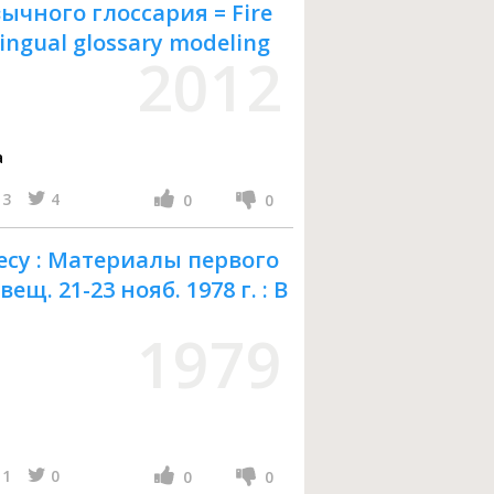
чного глоссария = Fire
lingual glossary modeling
2012
а
3
4
0
0
есу : Материалы первого
ещ. 21-23 нояб. 1978 г. : В
1979
1
0
0
0