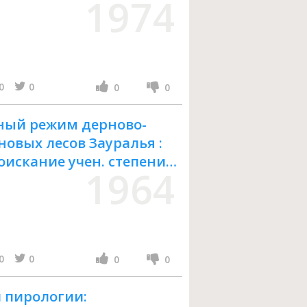
1974
0
0
0
0
тный режим дерново-
новых лесов Зауралья :
оискание учен. степени
1964
0
0
0
0
 пирологии: