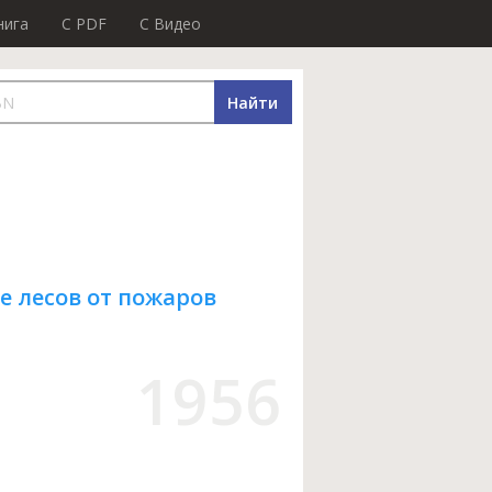
нига
C PDF
C Видео
Найти
е лесов от пожаров
1956