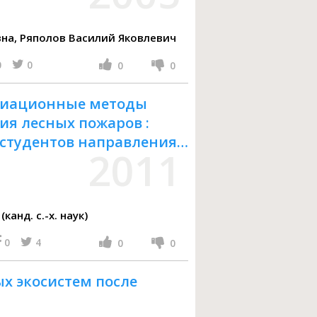
Ряполова Людмила Михайловна, Ряполов Василий Яковлевич
0
0
0
0
авиационные методы
ия лесных пожаров :
я студентов направления
2011
о"
анд. с.-х. наук)
0
4
0
0
х экосистем после