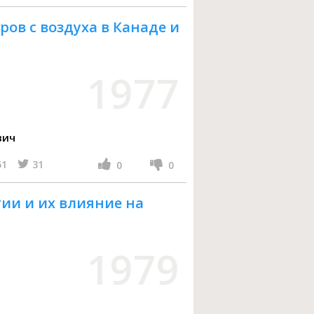
ов с воздуха в Канаде и
1977
вич
51
31
0
0
ии и их влияние на
1979