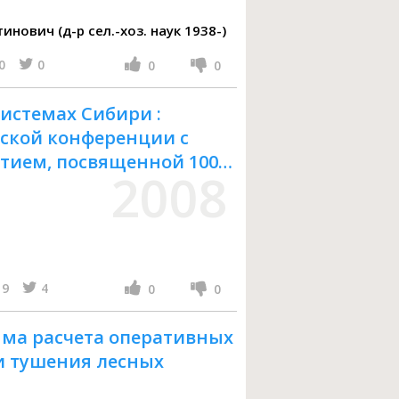
Калинин Константин Константинович (д-р сел.-хоз. наук 1938-)
0
0
0
0
истемах Сибири :
ской конференции с
ием, посвященной 100-
2008
я профессора Н. П.
тября 2008 г., Красноярск
9
4
0
0
ма расчета оперативных
и тушения лесных