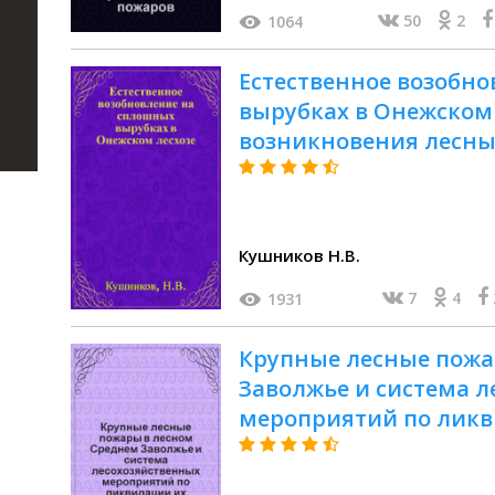
50
2
1064
Естественное возобн
вырубках в Онежском 
возникновения лесны
лесхозе / М-во сельск
Центр. науч.-исслед. 
Кушников Н.В.
7
4
1931
Крупные лесные пожа
Заволжье и система 
мероприятий по ликв
монография