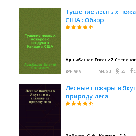
Тушение лесных пожар
США : Обзор
Арцыбашев Евгений Степано
80
55
666
Лесные пожары в Якут
природу леса
Забелин О.Ф., Карпель Б.А.