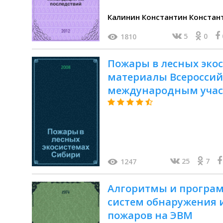
5
0
1810
Пожары в лесных экос
материалы Всероссий
международным участ
летию со дня рождени
Курбатского, 17-19 сен
25
7
1247
Алгоритмы и програм
систем обнаружения 
пожаров на ЭВМ