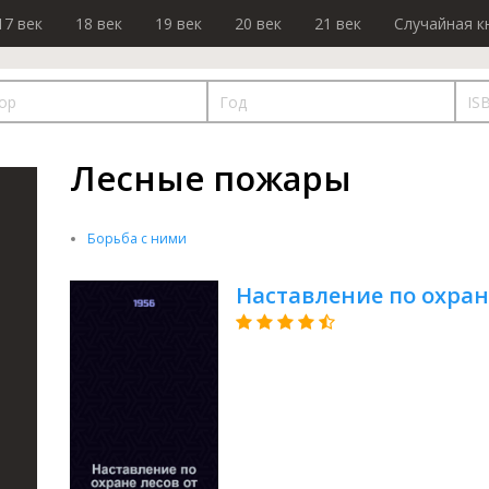
17 век
18 век
19 век
20 век
21 век
Случайная к
Лесные пожары
Борьба с ними
Наставление по охран