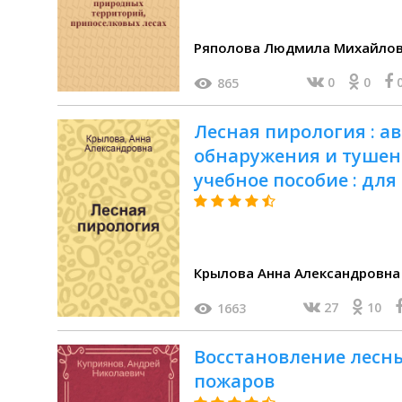
0
0
865
Лесная пирология : 
обнаружения и тушен
учебное пособие : дл
250100.62 "Лесное дел
Крылова Анна Александровна (к
27
10
1663
Восстановление лесны
пожаров