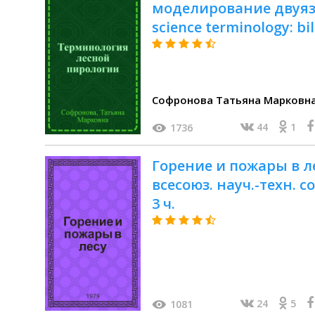
моделирование двуязы
science terminology: bi
Софронова Татьяна Марковн
44
1
1736
Горение и пожары в л
всесоюз. науч.-техн. сов
3 ч.
24
5
1081