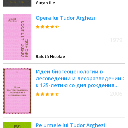
Guţan Ilie
Opera lui Tudor Arghezi
1979
Balotă Nicolae
Идеи биогеоценологии в
лесоведении и лесоразведении :
к 125-летию со дня рождения
академика В. Н. Сукачёва :
2006
сборник
Pe urmele lui Tudor Arghezi