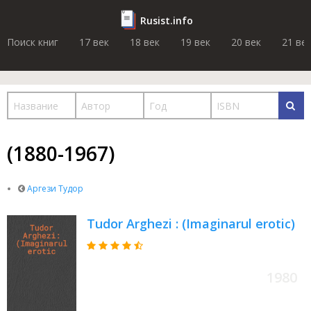
Rusist.info
Поиск книг
17 век
18 век
19 век
20 век
21 ве
(1880-1967)
Аргези Тудор
Tudor Arghezi : (Imaginarul erotic)
1980