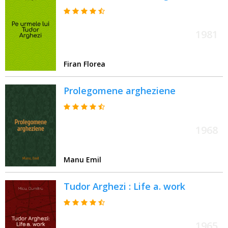
1981
Firan Florea
Prolegomene argheziene
1968
Manu Emil
Tudor Arghezi : Life a. work
1965