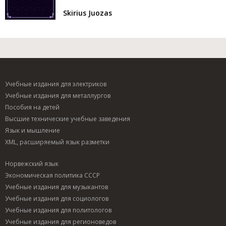
дипломат Бронюс Казюс Балутис
Skirius Juozas
(1880 - 1967)
Учебные издания для электриков
Учебные издания для металлургов
Пособия на детей
Высшие технические учебные заведения
Язык и мышление
XML, расширяемый язык разметки
Норвежский язык
Экономическая политика СССР
Учебные издания для музыкантов
Учебные издания для социологов
Учебные издания для политологов
Учебные издания для регионоведов