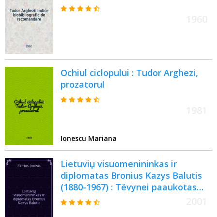
1960
Ochiul ciclopului : Tudor Arghezi,
prozatorul
1981
Ionescu Mariana
Lietuviџ visuomenininkas ir
diplomatas Bronius Kazys Balutis
(1880-1967) : Tёvynei paaukotas
gyvenimas = Литовский
2001
общественный деятель и