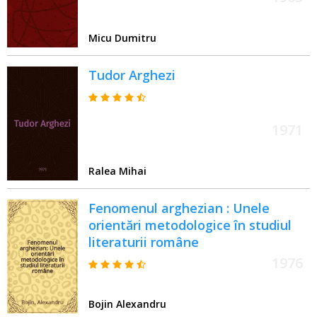
Micu Dumitru
Tudor Arghezi
1971
Ralea Mihai
Fenomenul arghezian : Unele
orientări metodologice în studiul
literaturii române
1976
Bojin Alexandru