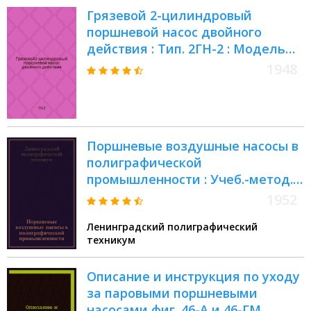
Грязевой 2-цилиндровый
поршневой насос двойного
действия : Тип. 2ГН-2 : Модель
200х30 : Паспорт насоса :
1948
Инструкция по уходу и
эксплуатации насоса :
Конструктивные узлы и запасные
детали
Поршневые воздушные насосы в
полиграфической
промышленности : Учеб.-метод.
руководство для учащихся
1952
отделений: а) мех., б) печатного,
Ленинградский полиграфический
в) переплетно-брошюровочного,
техникум
г) наборного, д) фотомех
Описание и инструкция по уходу
за паровыми поршневыми
насосами фиг. 46-А и 46-ГМ