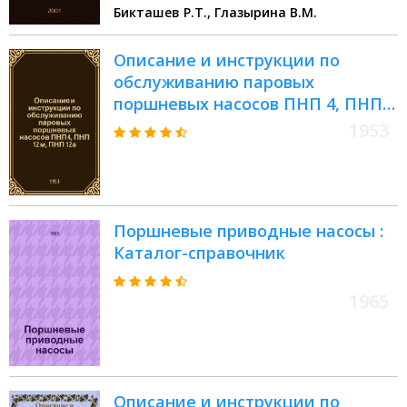
Бикташев Р.Т., Глазырина В.М.
Описание и инструкции по
обслуживанию паровых
поршневых насосов ПНП 4, ПНП
12 м, ПНП 12а, ПНП 5 (I, II и III
1953
варианты использования) ПНП 9
: На кораблях и вспомогательных
судах
Поршневые приводные насосы :
Каталог-справочник
1965
Описание и инструкции по