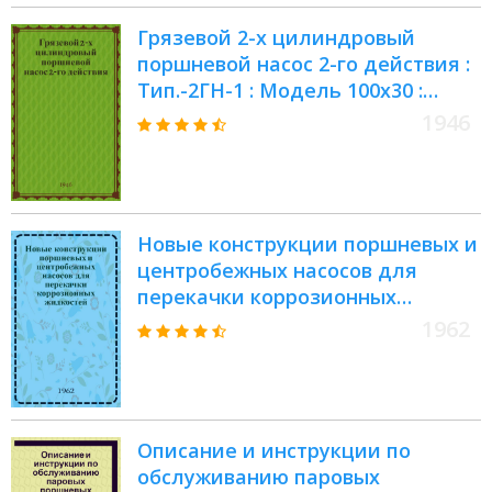
Грязевой 2-х цилиндровый
поршневой насос 2-го действия :
Тип.-2ГН-1 : Модель 100х30 :
Паспорт насоса : Инструкция по
1946
уходу и эксплуатации насоса :
Конструктивные узлы и запасные
детали
Новые конструкции поршневых и
центробежных насосов для
перекачки коррозионных
жидкостей, сжиженных газов и
1962
нефтепродуктов : Сборник
статей
Описание и инструкции по
обслуживанию паровых