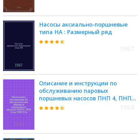
Насосы аксиально-поршневые
типа НА : Размерный ряд
1967
Описание и инструкции по
обслуживанию паровых
поршневых насосов ПНП 4, ПНП
12 м, ПНП 12а, ПНП 5 (I, II и III
1954
варианты использования) ПНП 9
: На кораблях и вспомогательных
судах