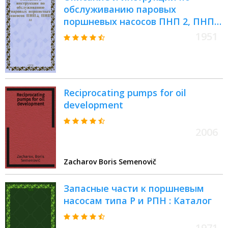
обслуживанию паровых
поршневых насосов ПНП 2, ПНП
11 : На кораблях и
1951
вспомогательных судах
Reciprocating pumps for oil
development
2006
Zacharov Boris Semenovič
Запасные части к поршневым
насосам типа Р и РПН : Каталог
1971