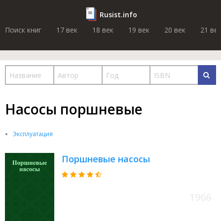
Rusist.info
Поиск книг
17 век
18 век
19 век
20 век
21 ве
Насосы поршневые
Эксплуатация
Поршневые насосы
1966