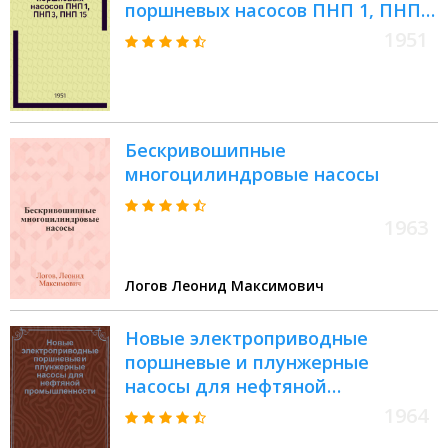
поршневых насосов ПНП 1, ПНП
3, ПНП 15 : На кораблях и
1951
вспомогательных судах
Бескривошипные
многоцилиндровые насосы
1963
Логов Леонид Максимович
Новые электроприводные
поршневые и плунжерные
насосы для нефтяной
промышленности : Сборник
1964
статей