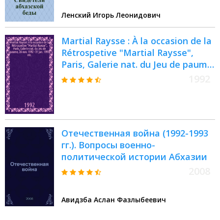
отношении груз. населения
Ленский Игорь Леонидович
Абхазии, Грузия, и передачи
материалов в Междунар.
Martial Raysse : À la occasion de la
трибунал
Rétrospetive "Martial Raysse",
Paris, Galerie nat. du Jeu de paume,
26 nov. 1992 - 31 jan. 1993 etc. =
1992
Марсьяль Рейсс
Отечественная война (1992-1993
гг.). Вопросы военно-
политической истории Абхазии
2008
Авидзба Аслан Фазлыбеевич