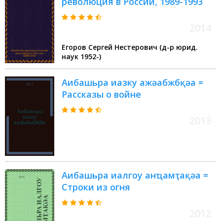
революция в России, 1989-1993
2014
Егоров Сергей Нестерович (д-р юрид.
наук 1952-)
Аибашьра иазку ажәабжбқәа =
Рассказы о войне
2013
Аибашьра иалгоу анҵамҭақәа =
Строки из огня
2012