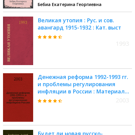
Бебиа Екатерина Георгиевна
Великая утопия : Рус. и сов.
авангард 1915-1932 : Кат. выст
1993
Денежная реформа 1992-1993 гг.
и проблемы регулирования
инфляции в России : Материалы
"Круглого стола", провед. Фин.
2003
акад. при Правительстве Рос.
Федерации совместно с Ин-том
экономики Рос. акад. наук, 28 янв.
2003 г
Будет ли новая русско-