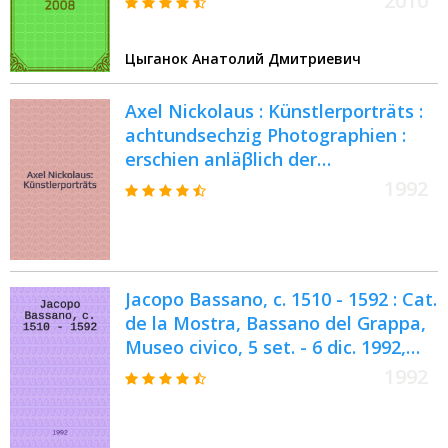
2010
Цыганок Анатолий Дмитриевич
Axel Nickolaus : Künstlerporträts :
achtundsechzig Photographien :
erschien anläβlich der
Ausstellungen in der Kieler
1992
Kunsthalle etc., 1992/93 = Аксель
Николаус
Jacopo Bassano, c. 1510 - 1592 : Cat.
de la Mostra, Bassano del Grappa,
Museo civico, 5 set. - 6 dic. 1992,
Fort Worth, Texas, Kimbell art
1992
museum, 23 genn. - 25 apr. 1993 =
Якопо Бассано