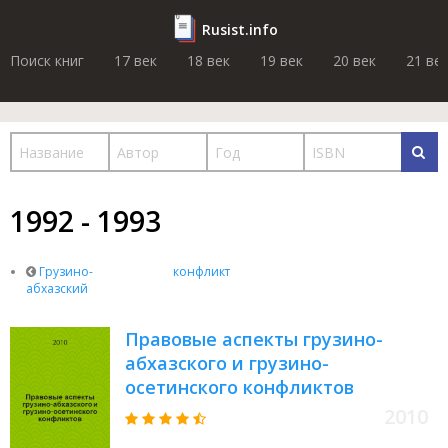
Rusist.info
Поиск книг
17 век
18 век
19 век
20 век
21 ве
1992 - 1993
Грузино-
конфликт
абхазский
Правовые аспекты грузино-
абхазского и грузино-
осетинского конфликтов
2010