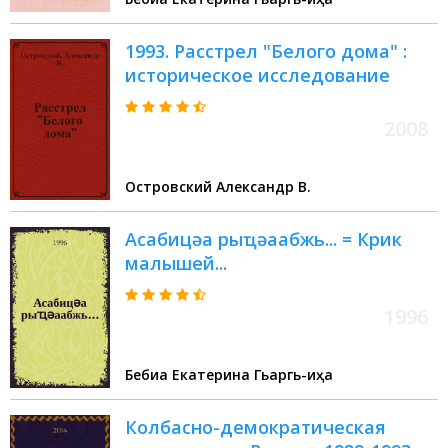
1993. Расстрел "Белого дома" :
историческое исследование
2008
Островский Александр В.
Асабицәа рыҵәаабжь... = Крик
малышей...
1996
Бебиа Екатерина Гьаргь-иҧҳа
Колбасно-демократическая