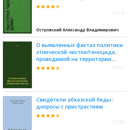
2014
Островский Александр Владимирович
О выявленных фактах политики
этнической чистки/геноцида,
проводимой на территории
Абхазии, Грузия, и
1997
необходимости передачи
виновных лиц в руки правосудия
в соответствии с
международными принципами
Свидетели абхазской беды :
надлежащего судебного
допросы с пристрастием
процесса : Заключение Гос.
комис. Грузии по установлению
фактов политики этн. чистки-
2008
геноцида, проводимой в