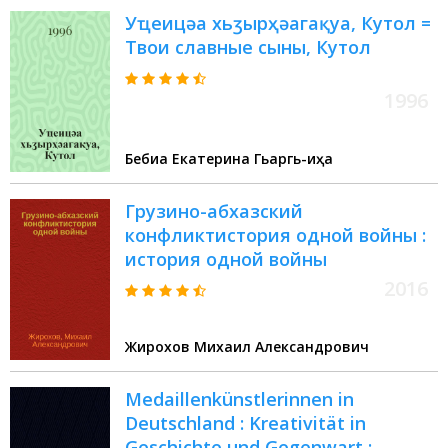
Уҵеицәа хьӡырҳәагақуа, Кутол =
Твои славные сыны, Кутол
1996
Бебиа Екатерина Гьаргь-иҧҳа
Грузино-абхазский
конфликтистория одной войны :
история одной войны
2016
Жирохов Михаил Александрович
Medaillenkünstlerinnen in
Deutschland : Kreativität in
Geschichte und Gegenwart :