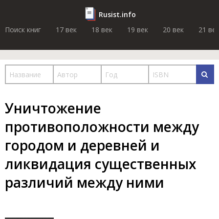
Rusist.info
Поиск книг
17 век
18 век
19 век
20 век
21 ве
Уничтожение
противоположности между
городом и деревней и
ликвидация существенных
различий между ними