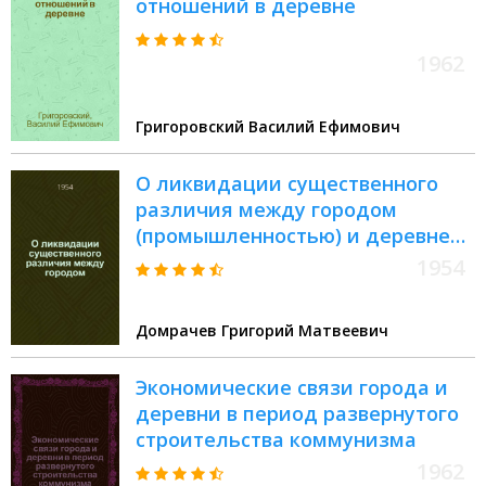
отношений в деревне
1962
Григоровский Василий Ефимович
О ликвидации существенного
различия между городом
(промышленностью) и деревней
(сельским хозяйством) в СССР в
1954
период постепенного перехода
от социализма к коммунизму
Домрачев Григорий Матвеевич
Экономические связи города и
деревни в период развернутого
строительства коммунизма
1962