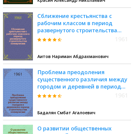
Красин Александр Николаевич
Сближение крестьянства с
рабочим классом в период
развернутого строительства
коммунизма
1961
Аитов Нариман Абдрахманович
Проблема преодоления
существенного различия между
городом и деревней в период
строительства коммунизма
1961
Бадалян Смбат Агалоевич
О развитии общественных