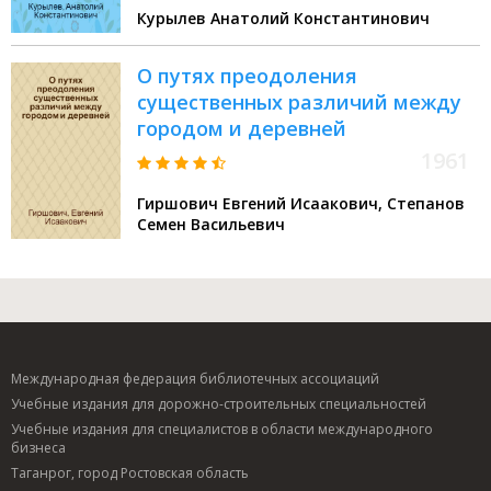
Курылев Анатолий Константинович
О путях преодоления
существенных различий между
городом и деревней
1961
Гиршович Евгений Исаакович, Степанов
Семен Васильевич
Международная федерация библиотечных ассоциаций
Учебные издания для дорожно-строительных специальностей
Учебные издания для специалистов в области международного
бизнеса
Таганрог, город Ростовская область