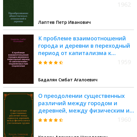
1962
Лаптев Петр Иванович
К проблеме взаимоотношений
города и деревни в переходный
период от капитализма к
социализму и при социализме
1959
Бадалян Смбат Агалоевич
О преодолении существенных
различий между городом и
деревней, между физическим и
умственным трудом
1960