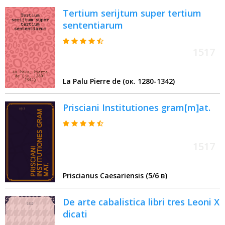
Quartus in Epistolam ad Ephesios ;
Tertium serijtum super tertium
Quintus in ep[isto]lam ad
sententiarum
Tessalonice[n]ses prima[m] ;
Sextus in epistola[m] ad Hebreos
1517
La Palu Pierre de (ок. 1280-1342)
Prisciani Institutiones gram[m]at.
1517
Priscianus Caesariensis (5/6 в)
De arte cabalistica libri tres Leoni X
dicati