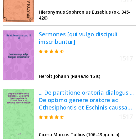
Hieronymus Sophronius Eusebius (ок. 345-
420)
Sermones [qui vulgo discipuli
imscribuntur]
1517
Herolt Johann (начало 15 в)
... De partitione oratoria dialogus ...
De optimo genere oratore ac
Cthesiphontis et Eschinis caussa
libellus
1517
Cicero Marcus Tullius (106-43 до н. э)