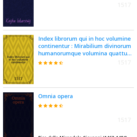
1517
Index librorum qui in hoc volumine
continentur : Mirabilium divinorum
humanorumque volumina quattuor
Primum videlicet de mirabilibus
1517
Sacrae Scripturae, secundum de
mirabilibus propositionibus
beatissimi Pauli apostoli, tertium
de propugnaculo religionis
Omnia opera
christianae, quartum de mirabilibus
mundi secundum Ptholomeum.
[Vol.1]
1517