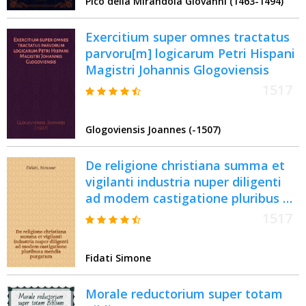
Pico della Mirandola Giovanni (1463-1494)
Exercitium super omnes tractatus
parvoru[m] logicarum Petri Hispani
Magistri Johannis Glogoviensis
1517
Glogoviensis Joannes (-1507)
De religione christiana summa et
vigilanti industria nuper diligenti
ad modem castigatione pluribus a
mendis purgatum
1517
Fidati Simone
Morale reductorium super totam