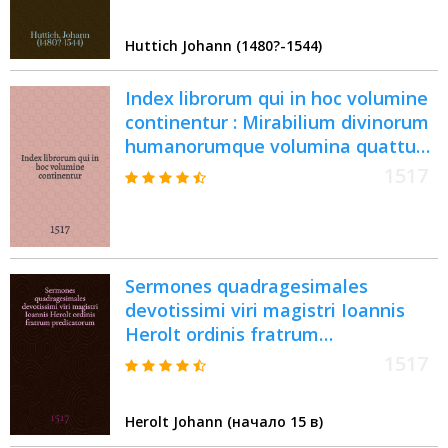
Huttich Johann (1480?-1544)
Index librorum qui in hoc volumine
continentur : Mirabilium divinorum
humanorumque volumina quattuor
Primum videlicet de mirabilibus
1517
Sacrae Scripturae, secundum de
mirabilibus propositionibus
beatissimi Pauli apostoli, tertium
de propugnaculo religionis
Sermones quadragesimales
christianae, quartum de mirabilibus
devotissimi viri magistri Ioannis
mundi secundum Ptholomeum.
Herolt ordinis fratrum
Vol.2 : Secundum volumen ;
predicatorum
Secu[n]dus theorematu[m] in
1517
Epistolam ad Corinthios primam ;
Tertius theorematus b[ea]tissimi
Herolt Johann (начало 15 в)
Pauli in ep[isto]las ad Galatas ;