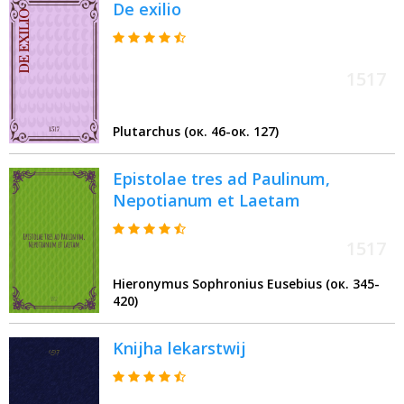
De exilio
1517
Plutarchus (ок. 46-ок. 127)
Epistolae tres ad Paulinum,
Nepotianum et Laetam
1517
Hieronymus Sophronius Eusebius (ок. 345-
420)
Knijha lekarstwij