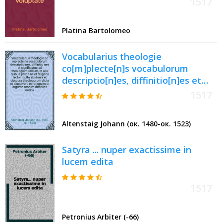
1517
Platina Bartolomeo
Vocabularius theologie
co[m]plecte[n]s vocabulorum
descriptio[n]es, diffinitio[n]es et
significatus ad theologiam utilium,
1517
et alia quibus prude[n]s et diligens
lector multa abstrusa et obscura
Altenstaig Johann (ок. 1480-ок. 1523)
theologorum dicta et dissolvere et
rationu[m] et argume[n]torum
Satyra ... nuper exactissime in
difficiles nodos, et facile ea q[uae]
lucem edita
in duce[m] et principe[m]
sententiarum doctores
scripseru[n]t intelligere poterit
1517
Petronius Arbiter (-66)