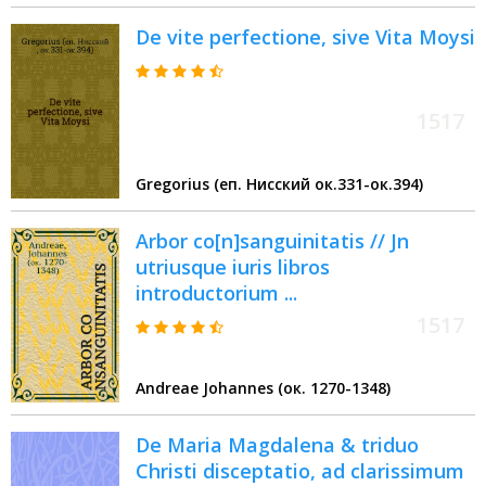
De vite perfectione, sive Vita Moysi
1517
Gregorius (еп. Нисский ок.331-ок.394)
Arbor co[n]sanguinitatis // Jn
utriusque iuris libros
introductorium ...
1517
Andreae Johannes (ок. 1270-1348)
De Maria Magdalena & triduo
Christi disceptatio, ad clarissimum