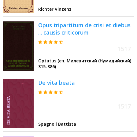
Richter Vinzenz
Opus tripartitum de crisi et diebus
... causis criticorum
1517
Optatus (еп. Милевитский (Нумидийский)
315-386)
De vita beata
1517
Spagnoli Battista