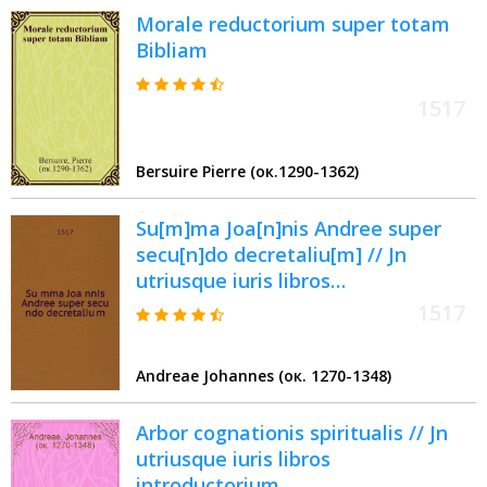
Morale reductorium super totam
Bibliam
1517
Bersuire Pierre (ок.1290-1362)
Su[m]ma Joa[n]nis Andree super
secu[n]do decretaliu[m] // Jn
utriusque iuris libros
introductorium ...
1517
Andreae Johannes (ок. 1270-1348)
Arbor cognationis spiritualis // Jn
utriusque iuris libros
introductorium ...