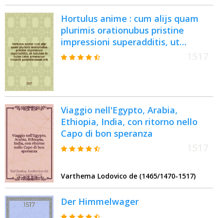
Hortulus anime : cum alijs quam
plurimis orationubus pristine
impressioni superadditis, ut
tabulam in huius calce annexarum
1517
intuenti patentissimum erit
Viaggio nell'Egypto, Arabia,
Ethiopia, India, con ritorno nello
Capo di bon speranza
1517
Varthema Lodovico de (1465/1470-1517)
Der Himmelwager