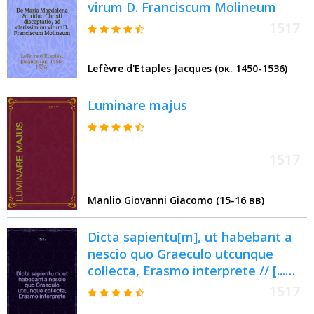
virum D. Franciscum Molineum
1517
Lefèvre d'Etaples Jacques (ок. 1450-1536)
Luminare majus
1517
Manlio Giovanni Giacomo (15-16 вв)
Dicta sapientu[m], ut habebant a
nescio quo Graeculo utcunque
collecta, Erasmo interprete // [...
Precepta moralia ...]
1517