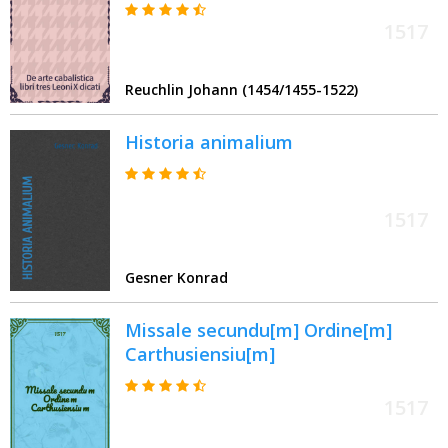
1517
Reuchlin Johann (1454/1455-1522)
Historia animalium
1517
Gesner Konrad
Missale secundu[m] Ordine[m]
Carthusiensiu[m]
1517