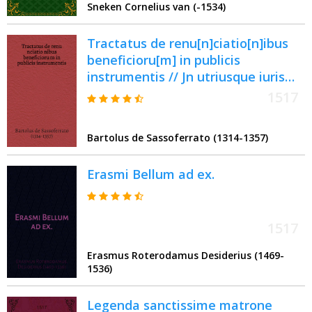
Sneken Cornelius van (-1534)
Tractatus de renu[n]ciatio[n]ibus
beneficioru[m] in publicis
instrumentis // Jn utriusque iuris
libros introductorium ...
1517
Bartolus de Sassoferrato (1314-1357)
Erasmi Bellum ad ex.
1517
Erasmus Roterodamus Desiderius (1469-
1536)
Legenda sanctissime matrone