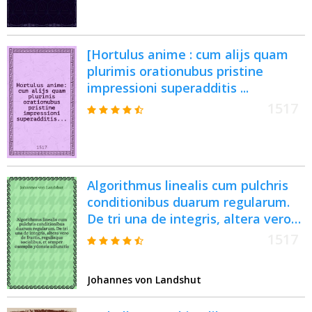
[Hortulus anime : cum alijs quam
plurimis orationubus pristine
impressioni superadditis ...
1517
Algorithmus linealis cum pulchris
conditionibus duarum regularum.
De tri una de integris, altera vero
de fractis, regulisque socialibus, et
1517
semper exemplis ydoneis adiunctis
: in florentissimo studio Cracoviensi
Johannes von Landshut
editus non minus litteris eruditus
atque mercatoribus utilis et