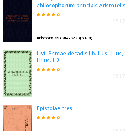
philosophorum principis Aristotelis
1517
Aristoteles (384-322 до н.э)
Livii Primae decadis lib. I-us, II-us,
III-us. L.2
1517
Epistolae tres
1517