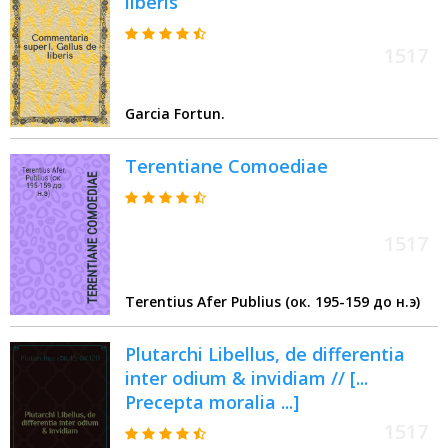
liberis
1517
Garcia Fortun.
Terentiane Comoediae
1517
Terentius Afer Publius (ок. 195-159 до н.э)
Plutarchi Libellus, de differentia
inter odium & invidiam // [...
Precepta moralia ...]
1517