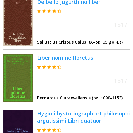
De bello Jugurthino liber
maxime incipientibus
1517
Sallustius Crispus Caius (86-ок. 35 до н.э)
Liber nomine floretus
1517
Bernardus Claraevallensis (ок. 1090-1153)
Hyginii hystoriographi et philosophi
argutissimi Libri quatuor