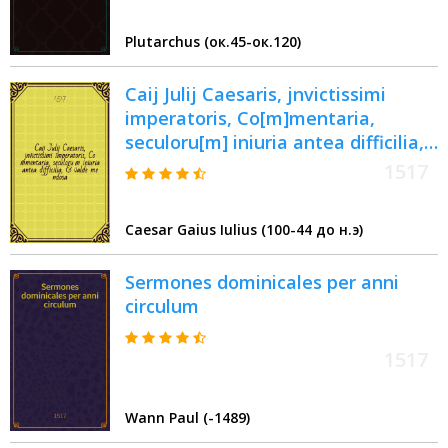
Plutarchus (ок.45-ок.120)
Caij Julij Caesaris, jnvictissimi
imperatoris, Co[m]mentaria,
seculoru[m] iniuria antea difficilia,
& valde me[n]dosa : nunc primum a
1517
viro docto expolita, & optime
recognita, additis de novo apostillis
Caesar Gaius Iulius (100-44 до н.э)
: una cum figuris suis locis apte
dispositis, hec non regulata tabula
Sermones dominicales per anni
quia loca, flumina, montes, urbes,
circulum
oppida, infinita prelia, & quaeque
digna cognitu minifice demonstrat
1517
Wann Paul (-1489)