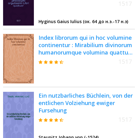
1517
Hyginus Gaius Iulius (ок. 64 до н.э.-17 н.э)
Index librorum qui in hoc volumine
continentur : Mirabilium divinorum
humanorumque volumina quattuor
Primum videlicet de mirabilibus
1517
Sacrae Scripturae, secundum de
mirabilibus propositionibus
beatissimi Pauli apostoli, tertium
de propugnaculo religionis
Ein nutzbarliches Büchlein, von der
christianae, quartum de mirabilibus
entlichen Volziehung ewiger
mundi secundum Ptholomeum.
Fursehung
Vol.3 : Tertium volumen ; Primus
apologeticus adversum gentes ;
1517
Secundus in iudeos ; Tertius contra
hereticos ; Quart[us] adversus
Staupitz Johann von (-1524)