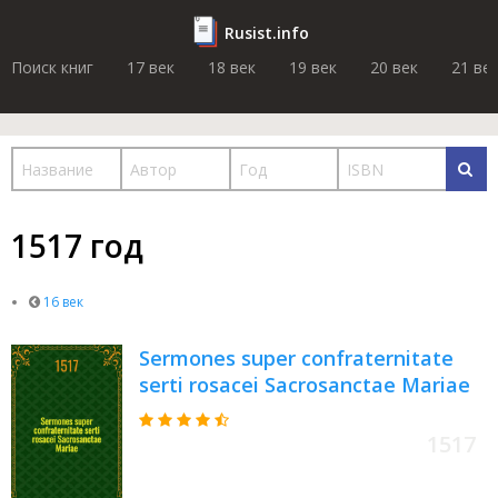
Rusist.info
Поиск книг
17 век
18 век
19 век
20 век
21 ве
1517 год
16 век
Sermones super confraternitate
serti rosacei Sacrosanctae Mariae
1517