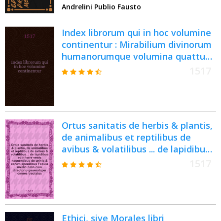
Andrelini Publio Fausto
Index librorum qui in hoc volumine
continentur : Mirabilium divinorum
humanorumque volumina quattuor
Primum videlicet de mirabilibus
1517
Sacrae Scripturae, secundum de
mirabilibus propositionibus
beatissimi Pauli apostoli, tertium
de propugnaculo religionis
Ortus sanitatis de herbis & plantis,
christianae, quartum de mirabilibus
de animalibus et reptilibus de
mundi secundum Ptholomeum.
avibus & volatilibus ... de lapidibus
Vol.4 : Quartum volumen ;
et in terre venis nascentibus de
Secu[n]dus civitatu[m] totius orbis
1517
urinis & earum speciebus Fabula
cathalogus
medicinalis cum directorio generali
per omnes tractatus
Ethici, sive Morales libri