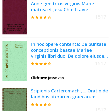
Anne genitricis virginis Marie
matris: et Jesu Christi avie
1517
In hoc opere contenta: De puritate
conceptionis beatae Mariae
virginis libri duo; De dolore eiusdem
sacrae virginis in passione filij sui,
1517
liber unus; De eiusdem iuxta
crucem filij sui statione, homelia;
Clichtove Josse van
De assumptione ipsius gloriosae
virginis, liber unus
Scipionis Carteromachi, ... Oratio de
laudibus literarum graecarum
1517