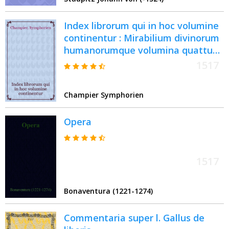
Mahumetenses
Index librorum qui in hoc volumine
continentur : Mirabilium divinorum
humanorumque volumina quattuor
: Primum videlicet de mirabilibus
1517
Sacrae Scripturae, secundum de
mirabilibus propositionibus
Champier Symphorien
beatissimi Pauli apostoli, tertium
de propugnaculo religionis
Opera
christianae, quartum de mirabilibus
mundi secundum Ptholomeum
1517
Bonaventura (1221-1274)
Commentaria super l. Gallus de