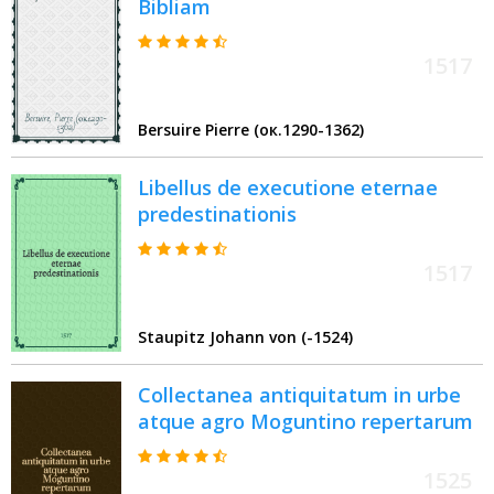
Bibliam
1517
Bersuire Pierre (ок.1290-1362)
Libellus de executione eternae
predestinationis
1517
Staupitz Johann von (-1524)
Collectanea antiquitatum in urbe
atque agro Moguntino repertarum
1525