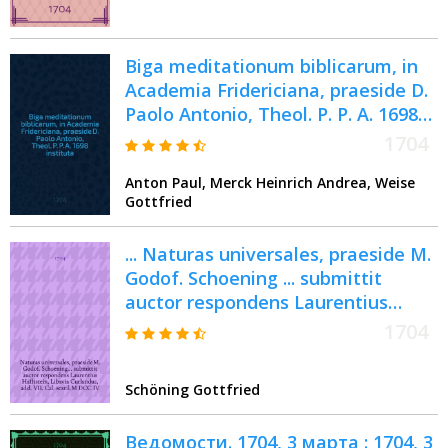
Biga meditationum biblicarum, in
Academia Fridericiana, praeside D.
Paolo Antonio, Theol. P. P. A. 1698
instituta : Una de Immanuele Ex
1704
Matth. I., 18-23 d. 19 Januarii A. R.
Anton Paul, Merck Heinrich Andrea, Weise
Henr. Andr. Merck : Altera de
Gottfried
Ιλασμω dolentibus conscientiis
constituto, ex I. Ioh. II, 2 d. 21
... Naturas universales, praeside M.
Martii m. Gidifredo Weisio ..
Godof. Schoening ... submittit
auctor respondens Laurentius
Hafftstein, Libavia Curlandus, ad d.
1704
VII. Cal. sextil. M DCC IV. ...
Schöning Gottfried
Ведомости. 1704, 3 марта : 1704, 3