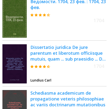
Ведомости. 1704, 23 фев. : 1704, 23
фев.
1704
Dissertatio juridica De jure
parentum et liberotum officiisque
mutuis, quam ... sub praesidio ... Dr.
Caroli Lundii ... publico bohorum
1704
examini ... submittit Jphannes
Westeberg ... ad d. IX. m April. A. M.
Lundius Carl
DCC. IV
Schediasma academicum de
propagatione veteris philosophiae
ac variis doctrinarum mutationibus