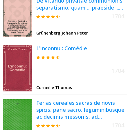
De vitando privatae communionis
separatismo, quam ... praeside ...
Dn. Joh. Petr. Grünenberg Phil. & SS.
1704
Theol. Doctore ... publico examini,
ac disquisitioni submittit Johannes
Grünenberg Johann Peter
Senstius ...
L'inconnu : Comédie
1704
Corneille Thomas
Ferias cereales sacras de novis
spicis, pane sacro, leguminibusque
ac decimis messoriis, ad
illustrandos aliquot Graecorum
1704