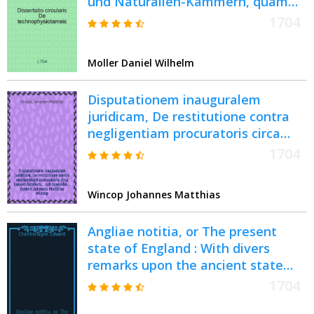
und Naturalien-Kammern, quam
sub præsidio Dan. Guil. Molleri, ...
1704
defendere annitetur Altdorfi, an.
MDCCIV, d. 26 April Fridericus
Moller Daniel Wilhelm
Sigismundus Wurffbain ...
Disputationem inauguralem
juridicam, De restitutione contra
negligentiam procuratoris circa
lapsum fatalium ... sub praesidio ...
1704
Domini Johannis Matthiae Wincop,
Phil. & Jur. Utr. Doctoris ... submittit
Wincop Johannes Matthias
Godofredus Heinricus Griebe,
Dresd. Misn. ad diem 6. Maji 1704.
Angliae notitia, or The present
state of England : With divers
remarks upon the ancient state
thereof
1704