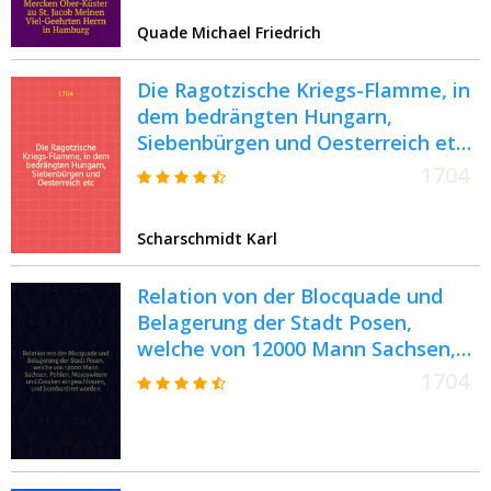
geschriebenen Briefes
Quade Michael Friedrich
Die Ragotzische Kriegs-Flamme, in
dem bedrängten Hungarn,
Siebenbürgen und Oesterreich etc :
Deren Ursprung und eigentlichen
1704
Uhrsachen ... : Nebst vielen andern
merckwürdigen Exempeln und
Scharschmidt Karl
Begebenheiten
Relation von der Blocquade und
Belagerung der Stadt Posen,
welche von 12000 Mann Sachsen,
Pohlen, Moscowitern und Cosaken
1704
eingeschlossen, und bombardiret
worden