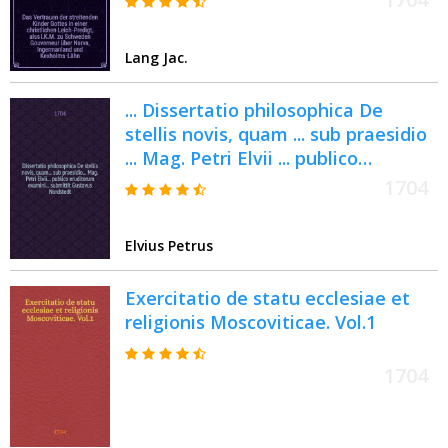
Ingermanland und Kexholms-Lähn,
Herr Baron Otto Wilh. v. Fersen den
Lang Jac.
20. Febr. 1704 in sein Ruhe-
Kämmerlein versetzet ward
... Dissertatio philosophica De
stellis novis, quam ... sub praesidio
... Mag. Petri Elvii ... publico
eruditorum examini ... submittit
1704
Gustavus Nordstedt ... d. IV. Non.
Junii. M.D.CC.IV.
Elvius Petrus
Exercitatio de statu ecclesiae et
religionis Moscoviticae. Vol.1
1704