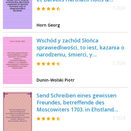
observationibus illustrata : Accedit
1704
Ludovici Capelli Compendium
Historiae Iudaica, una cum duplici
Horn Georg
Historiae Hornianae supplemento
M. Leydeckeri ad annum
Wschód y zachód Słońca
MDCLXXXVII. et Joh. Dan. Crameri,
sprawiedliwości, to iest, kazania o
... usque ad praesens saeculum
narodzeniu, śmierci, y
perducto
zmartwychwstaniu Pańskim, z
1704
przydaniem znacznieyszych,
osobliwie o niepokalanym poczęciu
Dunin-Wolski Piotr
Bogarodzice ... & c ... xiędza Piotra
Dunina ...
Send Schreiben eines gewissen
Freundes, betreffende des
Moscowiters 1703. in Ehstland
geschehenen Einfall, und des
1704
General-Majors v. Schlippenbach
Retraite