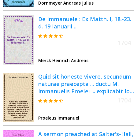
Dornmeyer Andreas Julius
De Immanuele : Ex Matth. I, 18.-23.
d. 19 Ianuarii ..
1704
Merck Heinrich Andreas
Quid sit honeste vivere, secundum
naturae praecepta ... ductu M.
Immanuelis Proelei ... explicabit Io.
Fridericus Kandler, Schwarzenb.
1704
Misn. ... dissertatione posteriori, ad
d. XVI. Iul. M DCC IV.
Proeleus Immanuel
A sermon preached at Salter's-Hall,