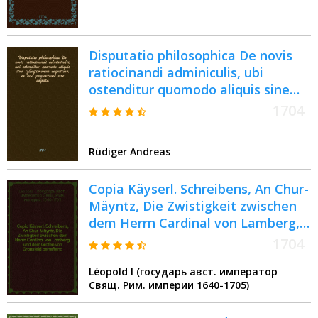
Disputatio philosophica De novis
ratiocinandi adminiculis, ubi
ostenditur quomodo aliquis sine
syllogismorum cognitione, ex una
1704
propositione rite cognita, myriades
conclusionum novarum elicere
Rüdiger Andreas
possit, quam ... sub praesidio ...
Domini M. Andreae Rüdigers, d. V.
Copia Käyserl. Schreibens, An Chur-
April. MDCCIV. exhibet Joh.
Mäyntz, Die Zwistigkeit zwischen
Christoph. Noernerus Rochl. Misn.
dem Herrn Cardinal von Lamberg,
und dem Grafen von Gronsfeld
1704
betreffend : Dictatum Regenspurg,
Léopold I (государь авст. император
den 10. Junii, 1704
Свящ. Рим. империи 1640-1705)