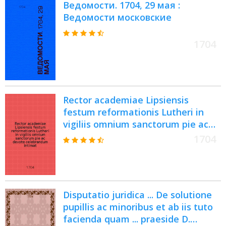
Ведомости. 1704, 29 мая :
Ведомости московские
1704
Rector academiae Lipsiensis
festum reformationis Lutheri in
vigiliis omnium sanctorum pie ac
devote celebrandum intimat
1704
Disputatio juridica ... De solutione
pupillis ac minoribus et ab iis tuto
facienda quam ... praeside D.