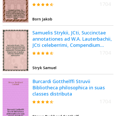
Jacobo Bornio, JCTO solenniter
1704
defendet Georgius Heintz,
Hamburgensis ... ad. d. XVII. Octobr.
Born Jakob
M.DC.LXIV. ...
Samuelis Strykii, JCti, Succinctae
annotationes ad W.A. Lauterbachii,
JCti celeberrimi, Compendium
Digestorum, in quibus rationes
1704
desideratae adducuntur, obscura
declarantur, & dubia praecipua
Stryk Samuel
breviter resolvuntur, ex discursibus
privatis auditorum industria
Burcardi Gotthelffi Struvii
exceptae, eorumque commodo
Bibliotheca philosophica in suas
publicatae
classes distributa
1704