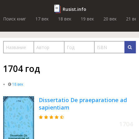
Rusist.info
Поиск книг
17 век
18 век
19 век
20 век
21 ве
1704 год
18 век
Dissertatio De praeparatione ad
sapientiam
1704