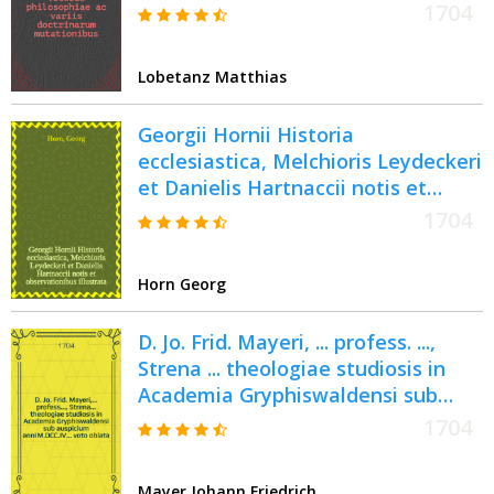
1704
Lobetanz Matthias
Georgii Hornii Historia
ecclesiastica, Melchioris Leydeckeri
et Danielis Hartnaccii notis et
observationibus illustrata : Accedit
1704
Ludovici Capelli Compendium
Historiae Iudaica, una cum duplici
Horn Georg
Historiae Hornianae supplemento
M. Leydeckeri ad annum
D. Jo. Frid. Mayeri, ... profess. ...,
ↀDCLXXXVII. et Joh. Dan. Crameri,
Strena ... theologiae studiosis in
... usque ad praesens saeculum
Academia Gryphiswaldensi sub
perducto
auspicium anni M.DCC.IV. ... voto
1704
oblata
Mayer Johann Friedrich