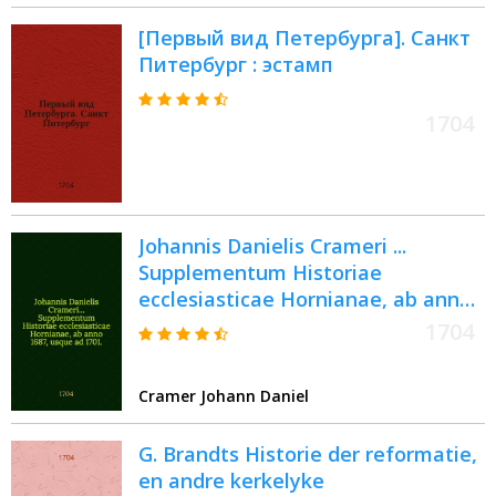
[Первый вид Петербурга]. Санкт
Питербург : эстамп
1704
Johannis Danielis Crameri ...
Supplementum Historiae
ecclesiasticae Hornianae, ab anno
1687, usque ad 1701. // ... Historia
1704
ecclesiastica ...
Cramer Johann Daniel
G. Brandts Historie der reformatie,
en andre kerkelyke