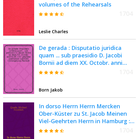
volumes of the Rehearsals
1704
Leslie Charles
De gerada : Disputatio juridica
quam ... sub praesidio D. Jacobi
Bornii ad diem XX. Octobr. anni
M.DC.LXV. placidae ventilationi
1704
submittit Christophorus Parreidt,
Delitio Misn. respond. ..
Born Jakob
In dorso Herrn Herrn Mercken
Ober-Küster zu St. Jacob Meinen
Viel-Geehrten Herrn in Hamburg :
Copia des von M.F. Quade an den
1704
Jacobitischen Ober-Küster