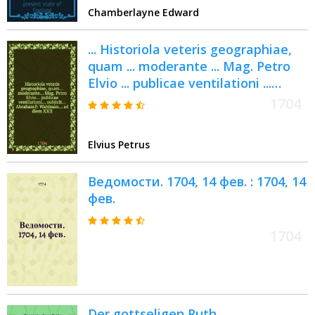
Chamberlayne Edward
... Historiola veteris geographiae,
quam ... moderante ... Mag. Petro
Elvio ... publicae ventilationi ...
subjicit ... Abraham P. Wahlman ...
1704
ad diem XXII. Junii anni MDCCIV ...
Elvius Petrus
Ведомости. 1704, 14 фев. : 1704, 14
фев.
1704
Der gottseligen Ruth