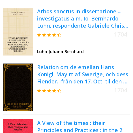
Athos sanctus in dissertatione ...
investigatus a m. Io. Bernhardo
Luhn, respondente Gabriele Christ.
Crellio ...
1704
Luhn Johann Bernhard
Relation om de emellan Hans
Konigl. May:tt af Swerige, och dess
Fiender. ifrån den 17. Oct. til den 1.
Nov. 1704. i Stor-Pohlen förefalne
1704
Träffningar
A View of the times : their
Principles and Practices : in the 2