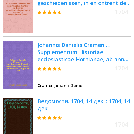
geschiedenissen, in en ontrent de
Nederlanden. Deel 3 : Rotterdam,
1704
Barent Bos
Johannis Danielis Crameri ...
Supplementum Historiae
ecclesiasticae Hornianae, ab anno
1687, usque ad 1701
1704
Cramer Johann Daniel
Ведомости. 1704, 14 дек. : 1704, 14
дек.
1704