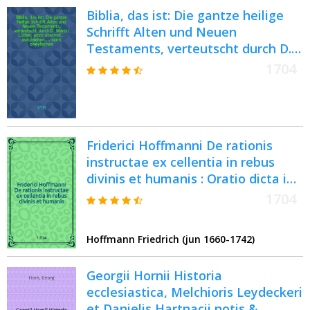
Biblia, das ist: Die gantze heilige
Schrifft Alten und Neuen
Testaments, verteutscht durch D.
Martin Lüther, jetzo abermal ...
1704
durchsehen ..., samt zweyfachen ...
Summarien, häufigen ...
Concordantzien ... des Übersetzers
... Glossen ...
Friderici Hoffmanni De rationis
instructae ex cellentia in rebus
divinis et humanis : Oratio dicta in
actu solenni promotionis
1704
Hoffmann Friedrich (jun 1660-1742)
Georgii Hornii Historia
ecclesiastica, Melchioris Leydeckeri
et Danielis Hartnacii notis &