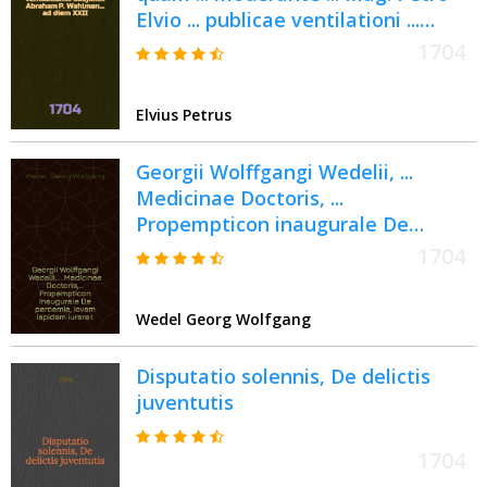
Elvio ... publicae ventilationi ...
subjicit ... Abraham P. Wahlman ...
1704
ad diem XXII. Junii anni CIƆIƆCCIV ...
Elvius Petrus
Georgii Wolffgangi Wedelii, ...
Medicinae Doctoris, ...
Propempticon inaugurale De
paroemia, Iovem lapidem iurare I.
1704
Wedel Georg Wolfgang
Disputatio solennis, De delictis
juventutis
1704