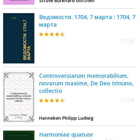
Struve Burkhard Gotthelf
Ведомости. 1704, 7 марта : 1704, 7
марта
1704
Controversiarum memorabilium,
novarum maxime, De Deo trinuno,
collectio
1704
Hanneken Philipp Ludwig
Harmoniae quatuor