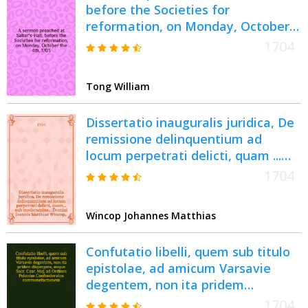
before the Societies for
reformation, on Monday, October
the 4th, 1703
1704
Tong William
Dissertatio inauguralis juridica, De
remissione delinquentium ad
locum perpetrati delicti, quam ...
sub moderamine ... Domini Joannis
1704
Matthiae Wincop, ... J.U.D. ...
submittit Johannes Fridericus
Wincop Johannes Matthias
Grabo, junior, Saxo-Eislebiensis
ibique advocatus, ad diem 29
Confutatio libelli, quem sub titulo
Aprilis, 1704.
epistolae, ad amicum Varsavie
degentem, non ita pridem
dispergere, eoque Sacr. Czar. Maj.
1704