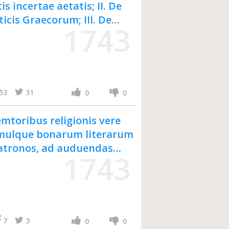
is incertae aetatis; II. De
sticis Graecorum; III. De
1743
ianismo, adversus
s nunc primum accedit
dversus iniquas ejusdem
/ Scriptorum
 literaria ...
53
31
0
0
mtoribus religionis vere
imulque bonarum literarum
atronos, ad auduendas
1743
MDCCXLIII. honorificis
nus Schoettgenius, Cruciani
7
3
0
0