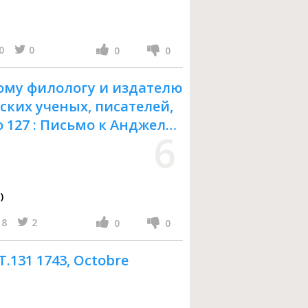
... T. 8
0
0
0
0
ому филологу и издателю
ских ученых, писателей,
о 127 : Письмо к Анджело
6
)
8
2
0
0
 T.131 1743, Octobre