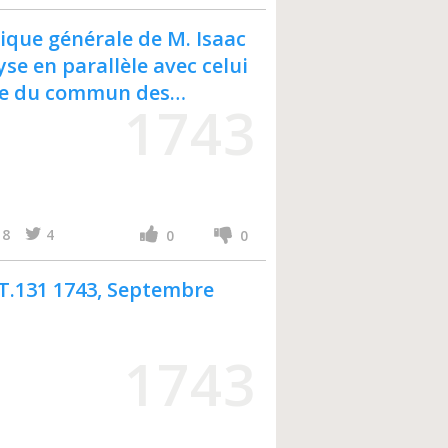
ique générale de M. Isaac
se en parallèle avec celui
tée du commun des
1743
8
4
0
0
 T.131 1743, Septembre
1743