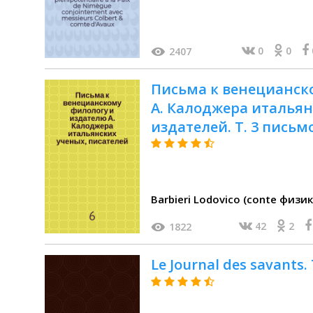
Colbert & comte d'Avaux 
0
0
2407
Письма к венецианск
А. Калоджера итальян
издателей. Т. 3 письм
Калоджера
Barbieri Lodovico (conte физик
42
2
1822
Le Journal des savants.