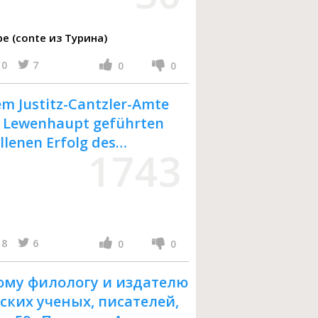
e (conte из Турина)
0
7
0
0
em Justitz-Cantzler-Amte
l Lewenhaupt geführten
llenen Erfolg des
1743
 betreffenden Processes :
8
6
0
0
ому филологу и издателю
ских ученых, писателей,