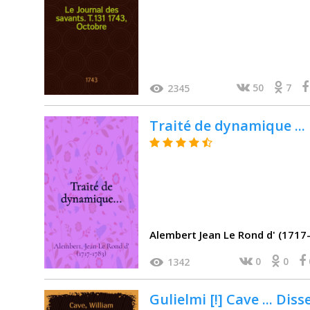
50
7
2345
Traité de dynamique ...
Alembert Jean Le Rond d' (1717
0
0
1342
Gulielmi [!] Cave ... Diss