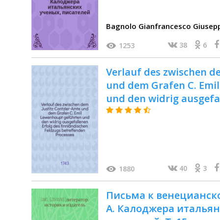
Bagnolo Gianfrancesco Giusepp
38
6
1253
Verlauf des zwischen d
und dem Grafen C. Emi
und den widrig ausgefa
finnländischen Feldzugs
Aus dem Schwedischen
40
3
1880
Письма к венецианск
А. Калоджера итальян