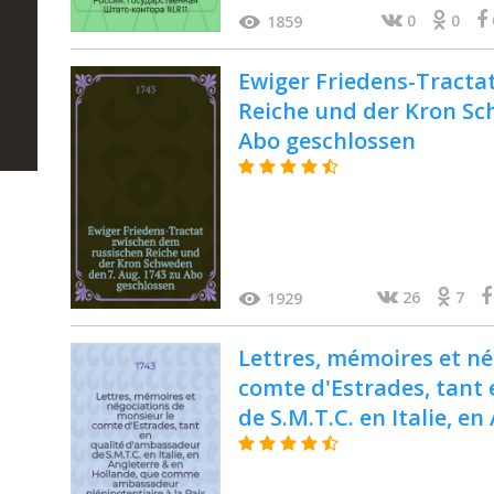
0
0
1859
Ewiger Friedens-Tracta
Reiche und der Kron Sc
Abo geschlossen
26
7
1929
Lettres, mémoires et né
comte d'Estrades, tant
de S.M.T.C. en Italie, e
que comme ambassadeur
Paix de Nimègue conjo