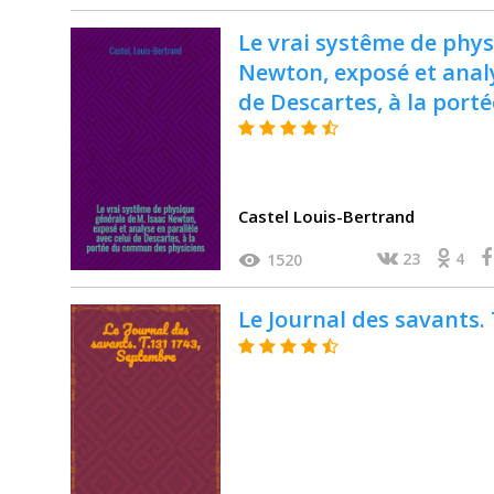
Le vrai systême de phys
Newton, exposé et analy
de Descartes, à la por
physiciens
Castel Louis-Bertrand
23
4
1520
Le Journal des savants.