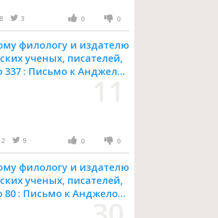
8
3
0
0
ому филологу и издателю
ских ученых, писателей,
о 337 : Письмо к Анджело
11
2
9
0
0
ому филологу и издателю
ских ученых, писателей,
о 80 : Письмо к Анджело
30