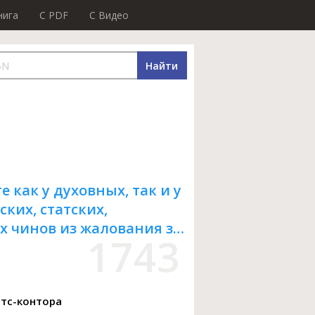
нига
C PDF
C Видео
Найти
 как у духовных, так и у
ких, статских,
х чинов из жалования за
1743
 тех денег в Штатс-
дении от вычет штаб и
сударственной Статс-
атс-контора