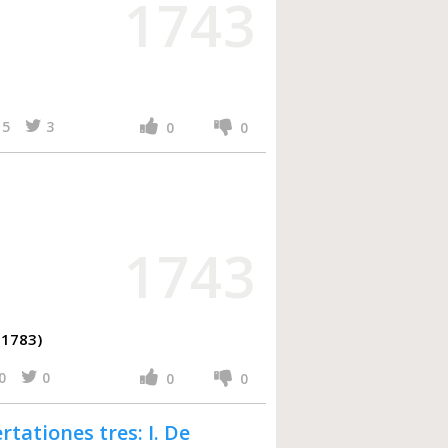
1743
5
3
0
0
1743
-1783)
0
0
0
0
ertationes tres: I. De