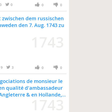
0
0
0
0
t zwischen dem russischen
hweden den 7. Aug. 1743 zu
1743
9
3
0
0
gociations de monsieur le
 en qualité d'ambassadeur
n Angleterre & en Hollande,
1743
 plénipotentiaire à la
intement avec messieurs