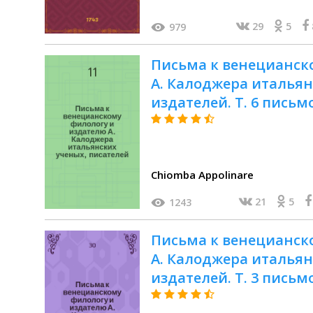
29
5
979
Письма к венецианск
А. Калоджера итальян
издателей. Т. 6 письм
Калоджера
Chiomba Appolinare
21
5
1243
Письма к венецианск
А. Калоджера итальян
издателей. Т. 3 письм
Калоджера