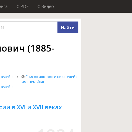
нига
C PDF
C Видео
Найти
ович (1885-
телей с
Список авторов и писателей с
именем Иван
телей с
и в XVI и XVII веках