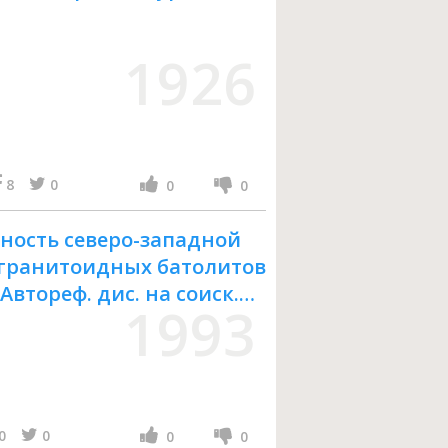
1926
8
0
0
0
ность северо-западной
 гранитоидных батолитов
Автореф. дис. на соиск.
1993
0
0
0
0