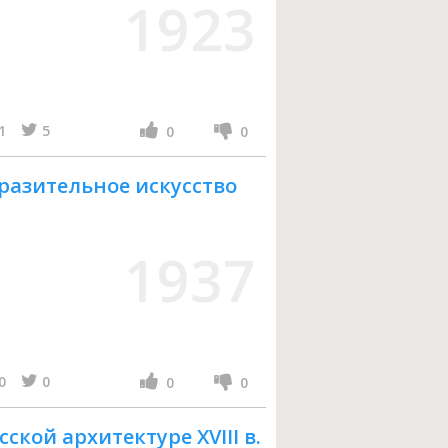
1923
1
5
0
0
бразительное искусство
1937
0
0
0
0
ской архитектуре XVIII в.