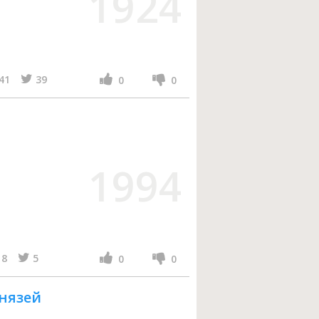
1924
41
39
0
0
1994
8
5
0
0
князей