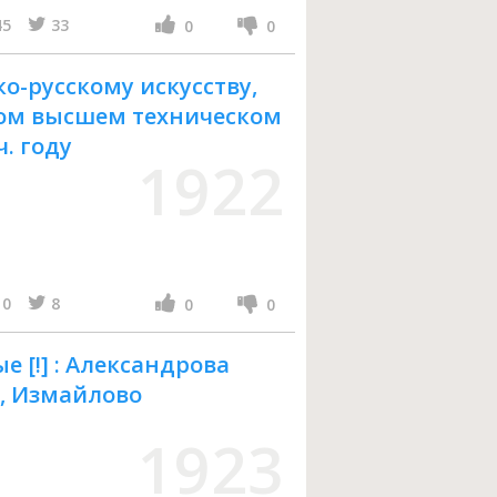
45
33
0
0
о-русскому искусству,
ом высшем техническом
ч. году
1922
10
8
0
0
 [!] : Александрова
е, Измайлово
1923