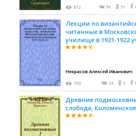
90
51
812
Лекции по византийск
читанные в Московск
училище в 1921-1922 у
Некрасов Алексей Иванович
34
0
799
Древние подмосковные
слобода, Коломенско