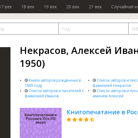
17 век
18 век
19 век
20 век
21 век
Случайная к
Некрасов, Алексей Иван
1950)
Книги авторов рожденных в
Список авторов и писа
1885 году
фамилией Некрасов
Список авторов и писателей с
Список авторов и писа
фамилией Иванов
именем Алексей
Книгопечатание в Росси