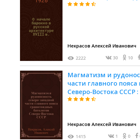
Некрасов Алексей Иванович
30
10
2222
Магматизм и рудонос
части главного пояса
Северо-Востока СССР : 
учен. степ. к.г.-м.н
Некрасов Алексей Иванович
1
0
1415