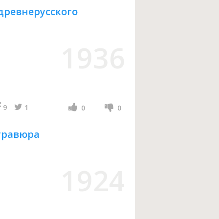
 древнерусского
1936
9
1
0
0
гравюра
1924