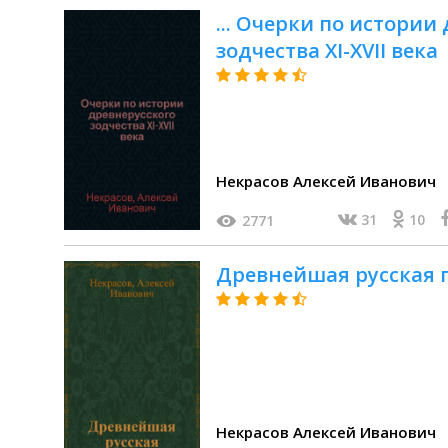
... Очерки по истории
зодчества XI-XVII века
Некрасов Алексей Иванович
31
10
2771
Древнейшая русская 
Некрасов Алексей Иванович