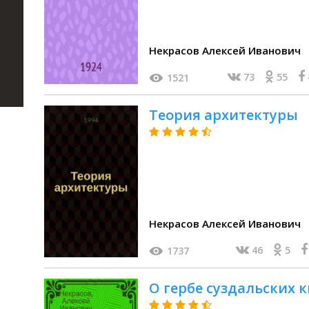
Некрасов Алексей Иванович
73
55
1521
Теория архитектуры
Некрасов Алексей Иванович
46
5
1737
О гербе суздальских 