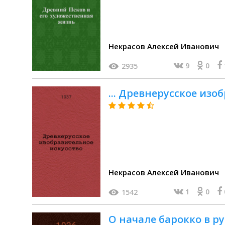
Некрасов Алексей Иванович
9
0
2935
... Древнерусское изо
Некрасов Алексей Иванович
1
0
1542
О начале барокко в рус