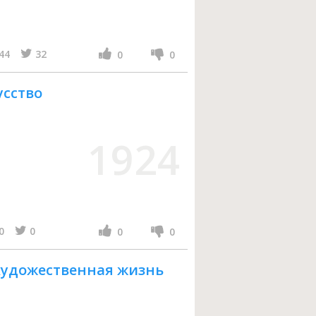
44
32
0
0
усство
1924
0
0
0
0
художественная жизнь