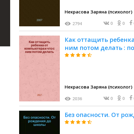
Некрасова Заряна (психолог)
0
0
2794
Как оттащить ребенка
ним потом делать : п
Некрасова Заряна (психолог)
0
0
2036
Без опасности. От ро