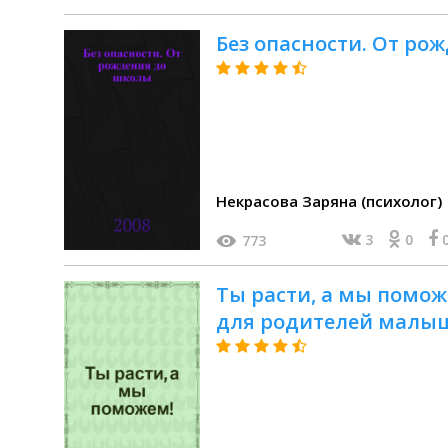
Без опасности. От ро
Некрасова Заряна (психолог)
3
0
773
Ты расти, а мы помож
для родителей малыше