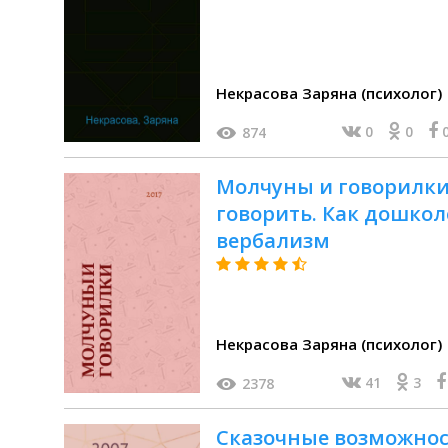
Некрасова Заряна (психолог)
0
0
874
Молчуны и говорилки
говорить. Как дошкол
вербализм
Некрасова Заряна (психолог)
41
3
2378
Сказочные возможно