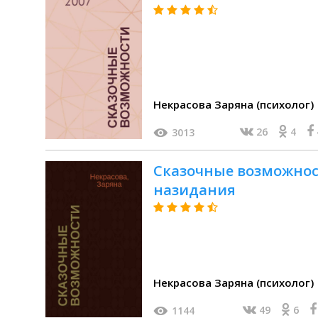
Некрасова Заряна (психолог)
26
4
3013
Сказочные возможност
назидания
Некрасова Заряна (психолог)
49
6
1144