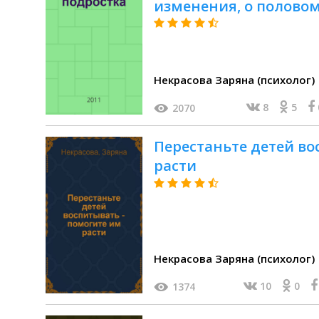
изменения, о половом
трудностях адаптации
возрастное явление, 
от капризов, почему 
Некрасова Заряна (психолог)
8
5
2070
Перестаньте детей во
расти
Некрасова Заряна (психолог)
10
0
1374