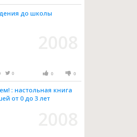
ждения до школы
2008
0
0
0
0
ем! : настольная книга
й от 0 до 3 лет
2008