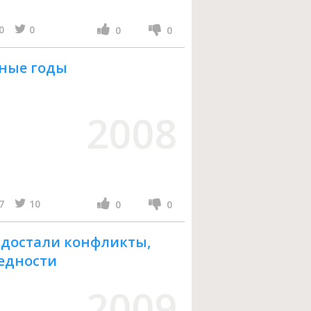
0
0
0
0
ьные годы
2008
7
10
0
0
ас достали конфликты,
редности
2009