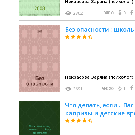
Некрасова Заряна (психолог)
0
0
2362
Без опасности : школ
Некрасова Заряна (психолог)
20
1
2691
Что делать, если... В
капризы и детские в