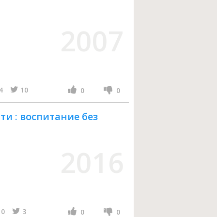
2007
4
10
0
0
и : воспитание без
2016
0
3
0
0