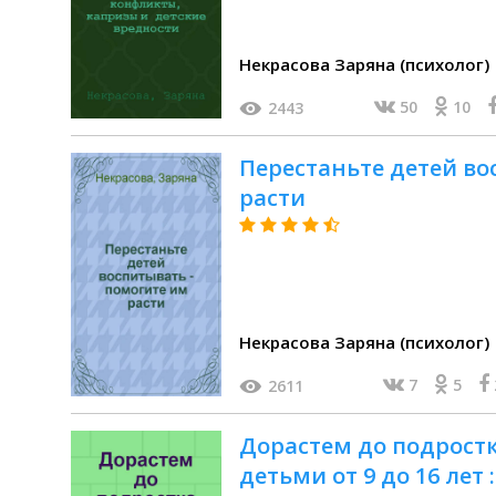
Некрасова Заряна (психолог)
50
10
2443
Перестаньте детей во
расти
Некрасова Заряна (психолог)
7
5
2611
Дорастем до подростка
детьми от 9 до 16 лет