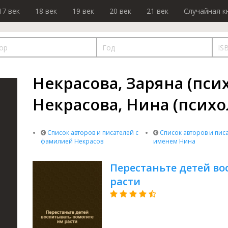
17 век
18 век
19 век
20 век
21 век
Случайная к
Некрасова, Заряна (псих
Некрасова, Нина (психо
Список авторов и писателей с
Список авторов и писа
фамилией Некрасов
именем Нина
Перестаньте детей в
расти