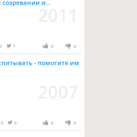
 созревании и
2011
, сопротивление как
как отличать потребности
меняются авторитеты
0
1
0
0
спитывать - помогите им
2007
0
0
0
0