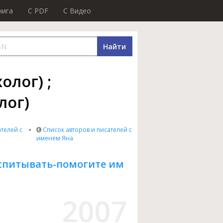
нига
C PDF
C Видео
Найти
олог) ;
лог)
телей с
Список авторов и писателей с
именем Яна
оспитывать-помогите им
2007