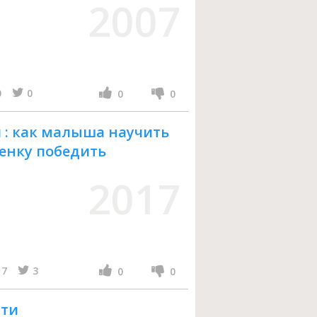
2007
0
0
0
0
 : как малыша научить
енку победить
2017
7
3
0
0
сти