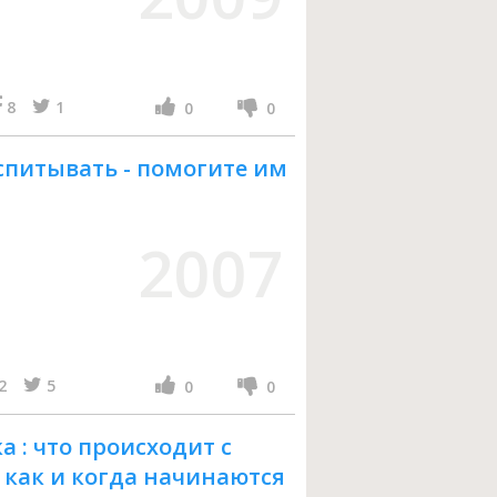
8
1
0
0
спитывать - помогите им
2007
2
5
0
0
 : что происходит с
 : как и когда начинаются