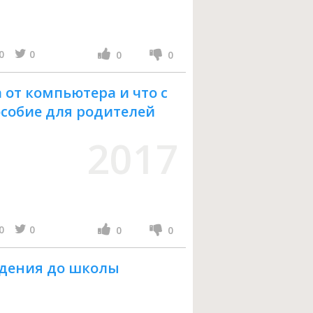
0
0
0
0
 от компьютера и что с
особие для родителей
2017
0
0
0
0
ждения до школы