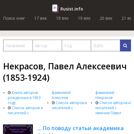
Rusist.info
Поиск книг
17 век
18 век
19 век
20 век
21 ве
Некрасов, Павел Алексеевич
(1853-1924)
Книги авторов
фамилией
фамилией
рожденных в 1853
Алексеев
Некрасов
году
Список авторов и
Список авторов и
Список авторов и
писателей с
писателей с
писателей с
именем Павел
... По поводу статьи академика