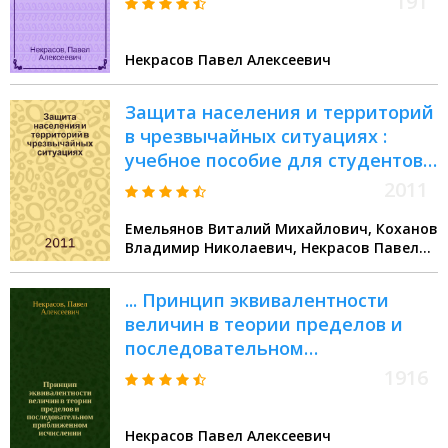
191
Родительского ком. С.-Петерб.
Введен. гимназии
Некрасов Павел Алексеевич
Защита населения и территорий
в чрезвычайных ситуациях :
учебное пособие для студентов
высших учебных заведений
2011
Емельянов Виталий Михайлович, Коханов
Владимир Николаевич, Некрасов Павел
Алексеевич
... Принцип эквивалентности
величин в теории пределов и
последовательном
приближенном исчислении
1916
Некрасов Павел Алексеевич