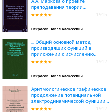
А.А. Маркова о проекте
преподавания теории
вероятностей в средней школе
1915
Некрасов Павел Алексеевич
... Общий основной метод
производящих функций в
приложении к исчислению
вероятностей и к законам
1912
массовых явлений : Четвертый
ответ акад. А.А. Маркову
Некрасов Павел Алексеевич
Аритмологическое графическое
продолжение потенциальной
электродинамической функции
из одного интервала времени в
1912