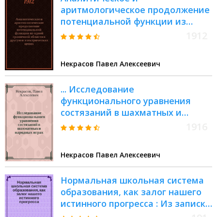
аритмологическое продолжение
потенциальной функции из
одной граничной области в
1912
другую в электрических цепях
Некрасов Павел Алексеевич
... Исследование
функционального уравнения
состязаний в шахматных и
народных играх
1916
Некрасов Павел Алексеевич
Нормальная школьная система
образования, как залог нашего
истинного прогресса : Из записки
П.А. Некрасова, пред.