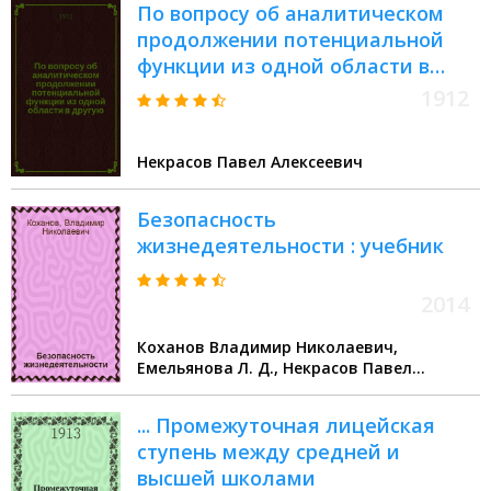
По вопросу об аналитическом
продолжении потенциальной
функции из одной области в
другую : (Извлеч. из письма П.А.
1912
Некрасова к Н.Е. Жуковскому)
Некрасов Павел Алексеевич
Безопасность
жизнедеятельности : учебник
2014
Коханов Владимир Николаевич,
Емельянова Л. Д., Некрасов Павел
Алексеевич
... Промежуточная лицейская
ступень между средней и
высшей школами