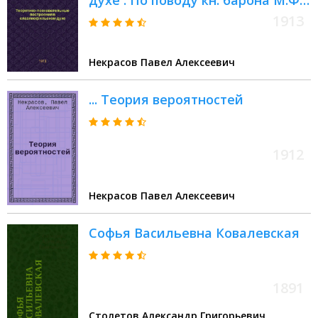
духе : По поводу кн. барона М.Ф.
Таубе: "Познаниеведение
1913
соборного восточного
просвещения по любомудрию
Некрасов Павел Алексеевич
славянофильства". Петроград.
1912
... Теория вероятностей
1912
Некрасов Павел Алексеевич
Софья Васильевна Ковалевская
1891
Столетов Александр Григорьевич,