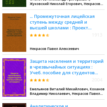
Жуковский Николай Егорович, Некрасов
Павел Алексеевич
... Промежуточная лицейская
ступень между средней и
высшей школами : Проект
школьной реформы и вопросы
1913
сведущим лицам : Докл., чит.
дир. Тифлисск. 3 гимназии Б.К.
Некрасов Павел Алексеевич
Крамаренко за авт. на 13 Съезде
рус. естествоиспытателей и
Защита населения и территорий
врачей в Тифлисе, в Секции
в чрезвычайных ситуациях :
педагогич. вопросов, 19 июня
Учеб. пособие для студентов
1913 г.
вузов
2004
Емельянов Виталий Михайлович, Коханов
Владимир Николаевич, Некрасов Павел
Алексеевич
Аналитическое и