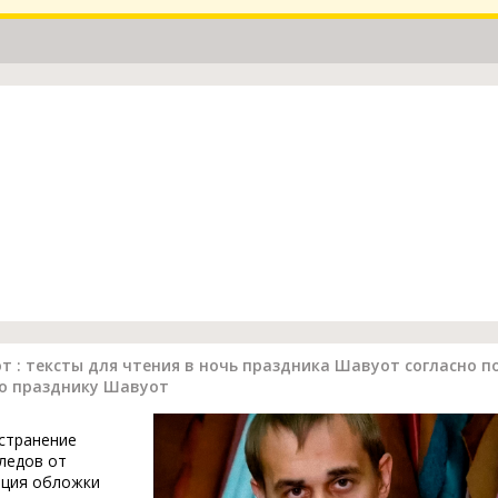
 : тексты для чтения в ночь праздника Шавуот согласно п
по празднику Шавуот
устранение
ледов от
ация обложки