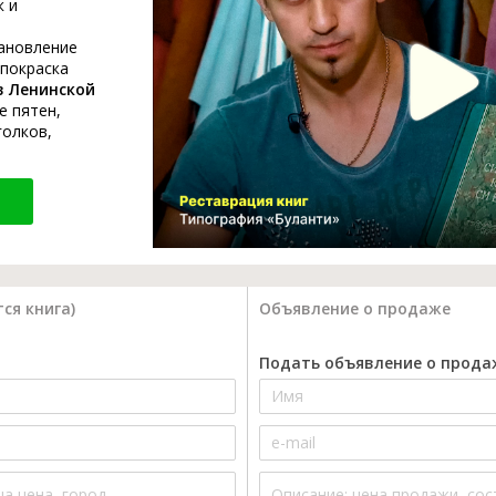
к и
тановление
 покраска
в Ленинской
е пятен,
голков,
ся книга)
Объявление о продаже
Подать объявление о прода