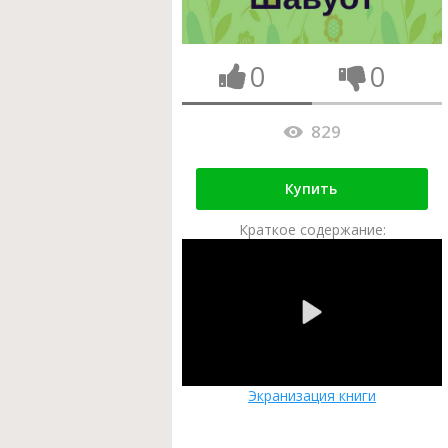
0
0
829
Купить
Краткое содержание:
Экранизация книги