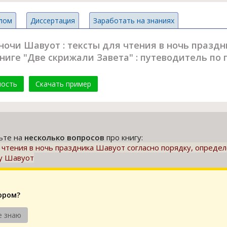
лом
Диссертация
Заработать на знаниях
ночи Шавуот : тексты для чтения в ночь празд
ниге "Две скрижали Завета" : путеводитель по
мость
Скачать пример
тьте на
несколько вопросов
про книгу:
я чтения в ночь праздника Шавуот согласно порядку, опреде
ку Шавуот
ором?
е знаю