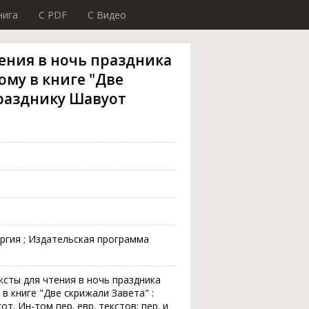
нига
C PDF
C Видео
тения в ночь праздника
ому в книге "Две
празднику Шавуот
ургия ; Издательская программа
ксты для чтения в ночь праздника
в книге "Две скрижали Завета" :
т. Ин-том пер. евр. текстов; пер. и