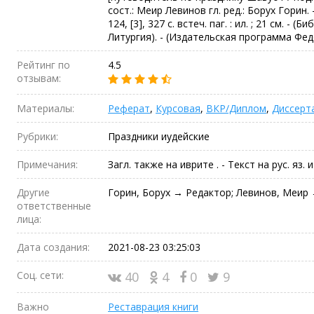
сост.: Меир Левинов гл. ред.: Борух Горин.
124, [3], 327 с. встеч. паг. : ил. ; 21 см. - 
Литургия). - (Издательская программа Фе
Рейтинг по
4.5
отзывам:
Материалы:
Реферат
,
Курсовая
,
ВКР/Диплом
,
Диссерт
Рубрики:
Праздники иудейские
Примечания:
Загл. также на иврите . - Текст на рус. яз. 
Другие
Горин, Борух → Редактор; Левинов, Меир
ответственные
лица:
Дата создания:
2021-08-23 03:25:03
Соц. сети:
40
4
0
9
Важно
Реставрация книги