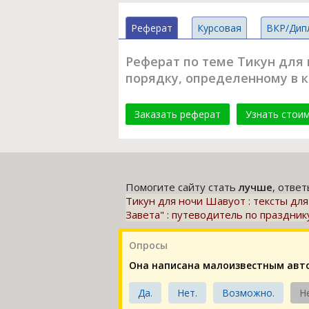
Реферат
Курсовая
ВКР/Дип
Реферат по теме Тикун для 
порядку, определенному в к
Заказать реферат
Узнать стои
Помогите сайту стать
лучше
, отве
Тикун для ночи Шавуот : тексты дл
Завета" : путеводитель по праздни
Опросы
Она написана малоизвестным авт
Да.
Нет.
Возможно.
Н