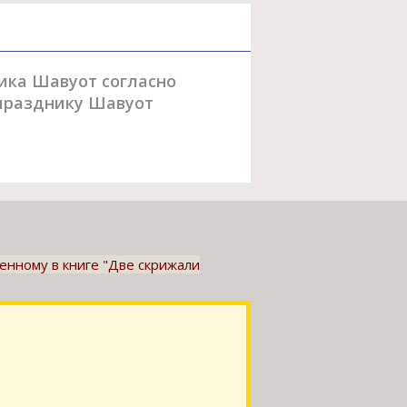
ника Шавуот согласно
 празднику Шавуот
ленному в книге "Две скрижали