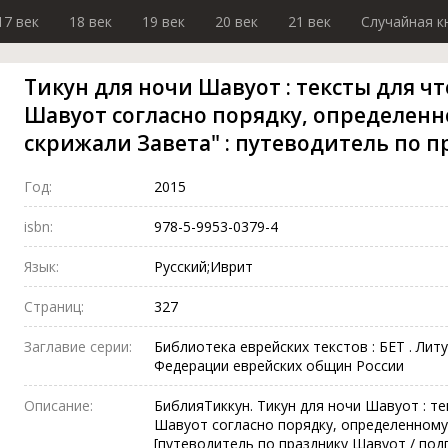
17 век
18 век
19 век
20 век
21 век
Случайная к
Тикун для ночи Шавуот : тексты для ч
Шавуот согласно порядку, определенн
скрижали Завета" : путеводитель по 
Год:
2015
isbn:
978-5-9953-0379-4
Язык:
Русский;Иврит
Страниц:
327
Заглавие серии:
Библиотека еврейских текстов : БЕТ . Лит
Федерации еврейских общин России
Описание:
БиблияТиккун. Тикун для ночи Шавуот : те
Шавуот согласно порядку, определенному 
[путеводитель по празднику Шавуот / подго