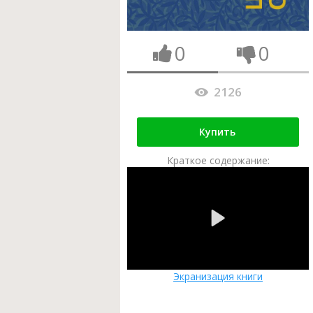
0
0
2126
Купить
Краткое содержание:
Экранизация книги