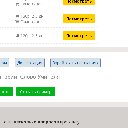
Посмотреть
Самовывоз
130р. 2-3 дн.
Посмотреть
Самовывоз
120р. 2-3 дн.
Посмотреть
лом
Диссертация
Заработать на знаниях
трейи. Слово Учителя
мость
Скачать пример
тьте на
несколько вопросов
про книгу: