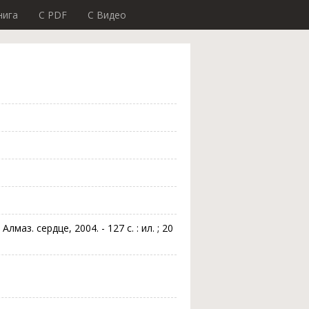
нига
C PDF
C Видео
маз. сердце, 2004. - 127 с. : ил. ; 20