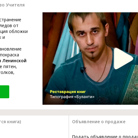
во Учителя
устранение
ледов от
ация обложки
к и
тановление
 покраска
в Ленинской
е пятен,
голков,
ся книга)
Объявление о продаже
Подать объявление о прода