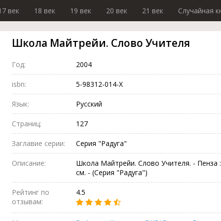
17 век
18 век
19 век
20 век
21 век
Случайная к
Школа Майтрейи. Слово Учителя
Год:
2004
isbn:
5-98312-014-X
Язык:
Русский
Страниц:
127
Заглавие серии:
Серия "Радуга"
Описание:
Школа Майтрейи. Слово Учителя. - Пенза : Ал
см. - (Серия "Радуга")
Рейтинг по
4.5
отзывам: