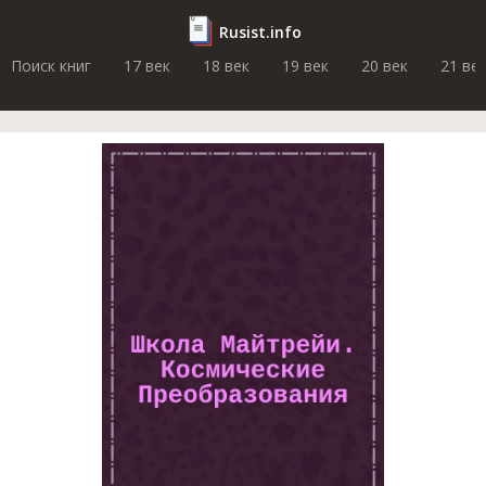
Rusist.info
Поиск книг
17 век
18 век
19 век
20 век
21 ве